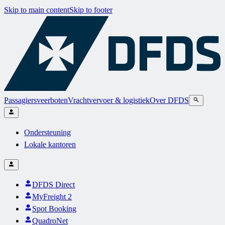
Skip to main content
Skip to footer
Passagiersveerboten
Vrachtvervoer & logistiek
Over DFDS
Ondersteuning
Lokale kantoren
DFDS Direct
MyFreight 2
Spot Booking
QuadroNet