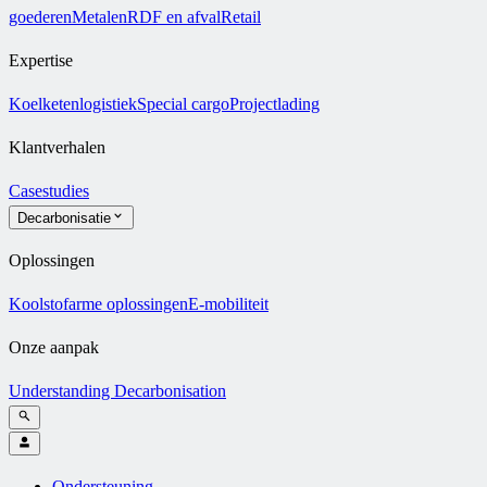
goederen
Metalen
RDF en afval
Retail
Expertise
Koelketenlogistiek
Special cargo
Projectlading
Klantverhalen
Casestudies
Decarbonisatie
Oplossingen
Koolstofarme oplossingen
E-mobiliteit
Onze aanpak
Understanding Decarbonisation
Ondersteuning