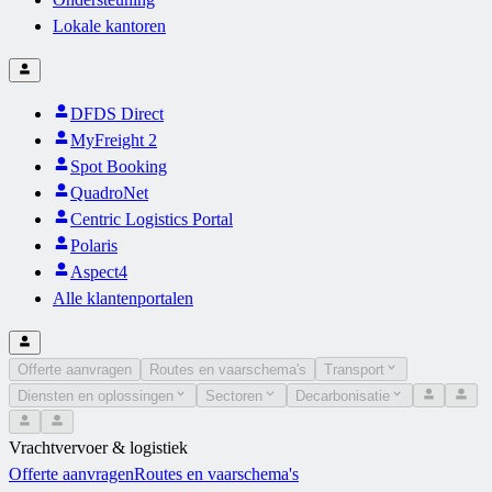
Lokale kantoren
DFDS Direct
MyFreight 2
Spot Booking
QuadroNet
Centric Logistics Portal
Polaris
Aspect4
Alle klantenportalen
Offerte aanvragen
Routes en vaarschema's
Transport
Diensten en oplossingen
Sectoren
Decarbonisatie
Vrachtvervoer & logistiek
Offerte aanvragen
Routes en vaarschema's