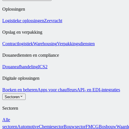
Oplossingen
Logistieke oplossingen
Zeevracht
Opslag en verpakking
Contractlogistiek
Warehousing
Verpakkingsdiensten
Douanediensten en compliance
Douaneafhandeling
ICS2
Digitale oplossingen
Boeken en beheren
Apps voor chauffeurs
API- en EDI-integraties
Sectoren
Sectoren
Alle
sectoren
Automotive
Chemiesector
Bouwsector
FMCG
Bosbouw
Waarde