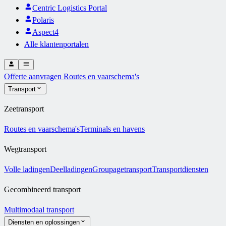
Centric Logistics Portal
Polaris
Aspect4
Alle klantenportalen
Offerte aanvragen
Routes en vaarschema's
Transport
Zeetransport
Routes en vaarschema's
Terminals en havens
Wegtransport
Volle ladingen
Deelladingen
Groupagetransport
Transportdiensten
Gecombineerd transport
Multimodaal transport
Diensten en oplossingen