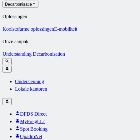
Decarbonisatie
Oplossingen
Koolstofarme oplossingen
E-mobiliteit
Onze aanpak
Understanding Decarbonisation
Ondersteuning
Lokale kantoren
DFDS Direct
MyFreight 2
Spot Booking
QuadroNet