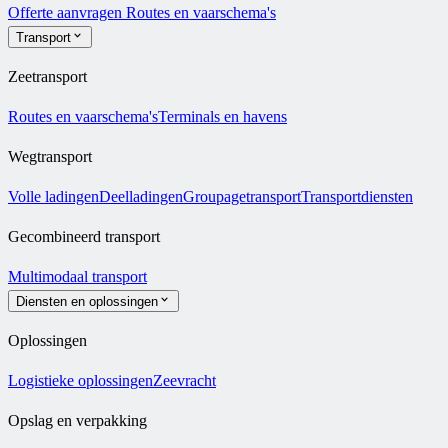
Offerte aanvragen
Routes en vaarschema's
Transport
Zeetransport
Routes en vaarschema's
Terminals en havens
Wegtransport
Volle ladingen
Deelladingen
Groupagetransport
Transportdiensten
Gecombineerd transport
Multimodaal transport
Diensten en oplossingen
Oplossingen
Logistieke oplossingen
Zeevracht
Opslag en verpakking