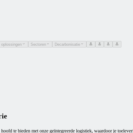
 oplossingen
Sectoren
Decarbonisatie
rie
 hoofd te bieden met onze geïntegreerde logistiek, waardoor je toeleve