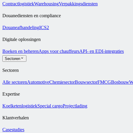
Contractlogistiek
Warehousing
Verpakkingsdiensten
Douanediensten en compliance
Douaneafhandeling
ICS2
Digitale oplossingen
Boeken en beheren
Apps voor chauffeurs
API- en EDI-integraties
Sectoren
Sectoren
Alle sectoren
Automotive
Chemiesector
Bouwsector
FMCG
Bosbouw
W
Expertise
Koelketenlogistiek
Special cargo
Projectlading
Klantverhalen
Casestudies