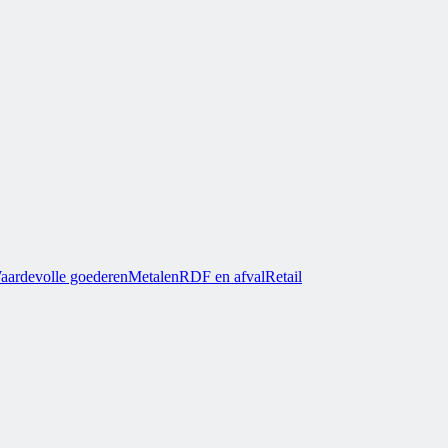
aardevolle goederen
Metalen
RDF en afval
Retail