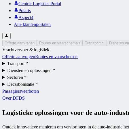
Centric Logistics Portal
Polaris
Aspect4
Alle klantenportalen
Offerte aanvragen
Routes en vaarschema's
Transport
Diensten en
Vrachtvervoer & logistiek
Offerte aanvragen
Routes en vaarschema's
Transport
Diensten en oplossingen
Sectoren
Decarbonisatie
Passagiersveerboten
Over DFDS
Logistieke oplossingen voor de auto-indust
Ontdek innovatieve manieren om verstoringen in de auto-industrie het