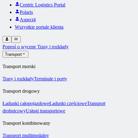
Centric Logistics Portal
Polaris
Aspect4
Wszystkie portale klienta
Poproś o wycenę
Trasy i rozkłady
Transport
Transport morski
Trasy i rozkłady
Terminale i porty
Transport drogowy
Ładunki całopojazdowe
Ładunki częściowe
Transport
drobnicowy
Usługi transportowe
Transport kombinowany
Transport multimodalny