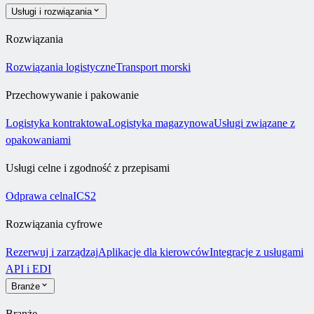
Usługi i rozwiązania
Rozwiązania
Rozwiązania logistyczne
Transport morski
Przechowywanie i pakowanie
Logistyka kontraktowa
Logistyka magazynowa
Usługi związane z
opakowaniami
Usługi celne i zgodność z przepisami
Odprawa celna
ICS2
Rozwiązania cyfrowe
Rezerwuj i zarządzaj
Aplikacje dla kierowców
Integracje z usługami
API i EDI
Branże
Branże