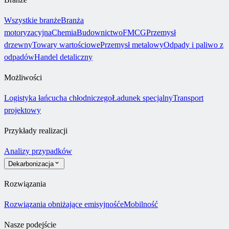
Wszystkie branże
Branża
motoryzacyjna
Chemia
Budownictwo
FMCG
Przemysł
drzewny
Towary wartościowe
Przemysł metalowy
Odpady i paliwo z
odpadów
Handel detaliczny
Możliwości
Logistyka łańcucha chłodniczego
Ładunek specjalny
Transport
projektowy
Przykłady realizacji
Analizy przypadków
Dekarbonizacja
Rozwiązania
Rozwiązania obniżające emisyjność
eMobilność
Nasze podejście