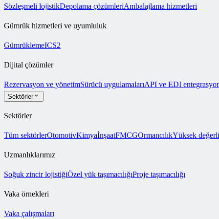
Sözleşmeli lojistik
Depolama çözümleri
Ambalajlama hizmetleri
Gümrük hizmetleri ve uyumluluk
Gümrükleme
ICS2
Dijital çözümler
Rezervasyon ve yönetim
Sürücü uygulamaları
API ve EDI entegrasyon
Sektörler
Sektörler
Tüm sektörler
Otomotiv
Kimya
İnşaat
FMCG
Ormancılık
Yüksek değerli
Uzmanlıklarımız
Soğuk zincir lojistiği
Özel yük taşımacılığı
Proje taşımacılığı
Vaka örnekleri
Vaka çalışmaları