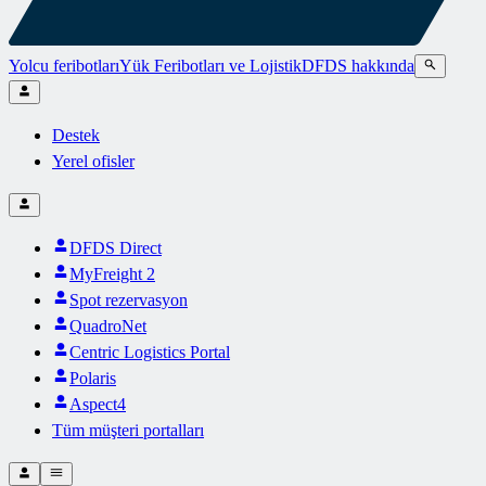
Yolcu feribotları
Yük Feribotları ve Lojistik
DFDS hakkında
Destek
Yerel ofisler
DFDS Direct
MyFreight 2
Spot rezervasyon
QuadroNet
Centric Logistics Portal
Polaris
Aspect4
Tüm müşteri portalları