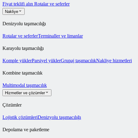
Fiyat teklifi alın
Rotalar ve seferler
Nakliye
Denizyolu taşımacılığı
Rotalar ve seferler
Terminaller ve limanlar
Karayolu taşımacılığı
Komple yükler
Parsiyel yükler
Grupaj taşımacılık
Nakliye hizmetleri
Kombine taşımacılık
Multimodal taşımacılık
Hizmetler ve çözümler
Çözümler
Lojistik çözümleri
Denizyolu taşımacılığı
Depolama ve paketleme