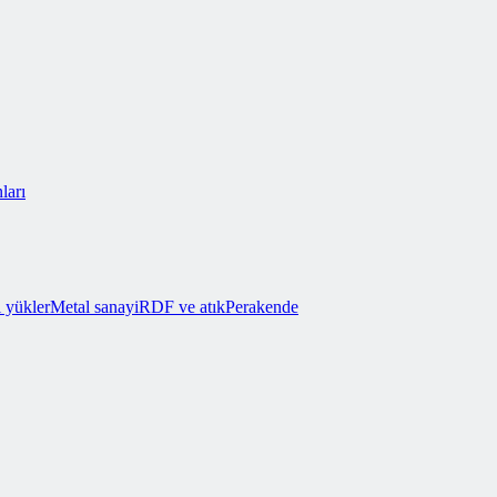
ları
 yükler
Metal sanayi
RDF ve atık
Perakende