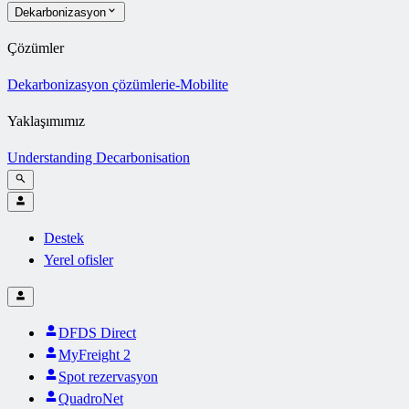
Dekarbonizasyon
Çözümler
Dekarbonizasyon çözümleri
e-Mobilite
Yaklaşımımız
Understanding Decarbonisation
Destek
Yerel ofisler
DFDS Direct
MyFreight 2
Spot rezervasyon
QuadroNet