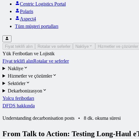
Centric Logistics Portal
Polaris
Aspect4
Tüm müşteri portalları
Fiyat teklifi alın
Rotalar ve seferler
Nakliye
Hizmetler ve çözümler
Yük Feribotları ve Lojistik
Fiyat teklifi alın
Rotalar ve seferler
Nakliye
Hizmetler ve çözümler
Sektörler
Dekarbonizasyon
Yolcu feribotları
DFDS hakkında
Understanding decarbonisation posts
•
8 dk. okuma süresi
From Talk to Action: Testing Long-Haul e