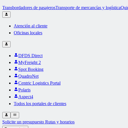
Transbordadores de pasajeros
Transporte de mercancías y logística
Qui
Atención al cliente
Oficinas locales
DFDS Direct
MyFreight 2
Spot Booking
QuadroNet
Centric Logistics Portal
Polaris
Aspect4
Todos los portales de clientes
Solicite un presupuesto
Rutas y horarios