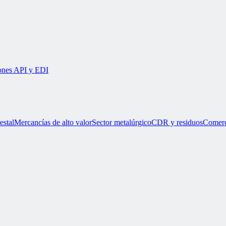
iones API y EDI
estal
Mercancías de alto valor
Sector metalúrgico
CDR y residuos
Comerc