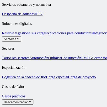
Servicios aduaneros y normativa
Despacho de aduanas
ICS2
Soluciones digitales
Reserve y gestione sus cargas
Aplicaciones para conductores
Integrac
Sectores
Sectores
Todos los sectores
Automoción
Química
Construcción
FMCG
Sector for
Especialización
Logística de la cadena de frío
Carga especial
Carga de proyecto
Casos de éxito
Casos prácticos
Descarbonización