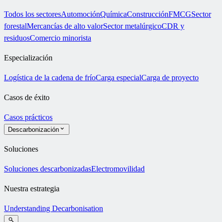
Todos los sectores
Automoción
Química
Construcción
FMCG
Sector
forestal
Mercancías de alto valor
Sector metalúrgico
CDR y
residuos
Comercio minorista
Especialización
Logística de la cadena de frío
Carga especial
Carga de proyecto
Casos de éxito
Casos prácticos
Descarbonización
Soluciones
Soluciones descarbonizadas
Electromovilidad
Nuestra estrategia
Understanding Decarbonisation