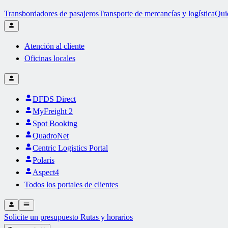
Transbordadores de pasajeros
Transporte de mercancías y logística
Qui
Atención al cliente
Oficinas locales
DFDS Direct
MyFreight 2
Spot Booking
QuadroNet
Centric Logistics Portal
Polaris
Aspect4
Todos los portales de clientes
Solicite un presupuesto
Rutas y horarios