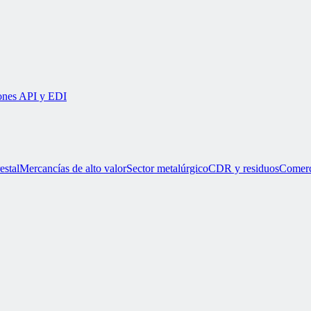
iones API y EDI
estal
Mercancías de alto valor
Sector metalúrgico
CDR y residuos
Comerc