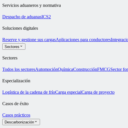
Servicios aduaneros y normativa
Despacho de aduanas
ICS2
Soluciones digitales
Reserve y gestione sus cargas
Aplicaciones para conductores
Integrac
Sectores
Sectores
Todos los sectores
Automoción
Química
Construcción
FMCG
Sector for
Especialización
Logística de la cadena de frío
Carga especial
Carga de proyecto
Casos de éxito
Casos prácticos
Descarbonización