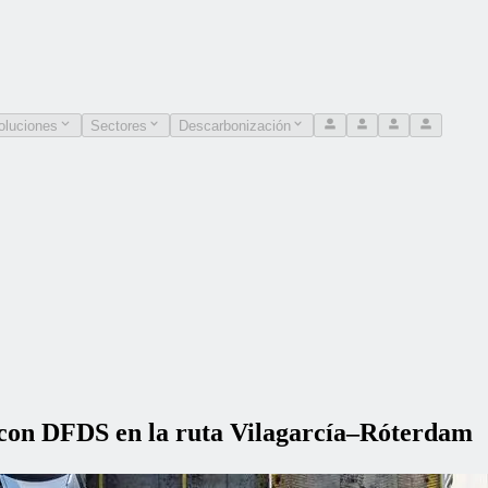
oluciones
Sectores
Descarbonización
 con DFDS en la ruta Vilagarcía–Róterdam