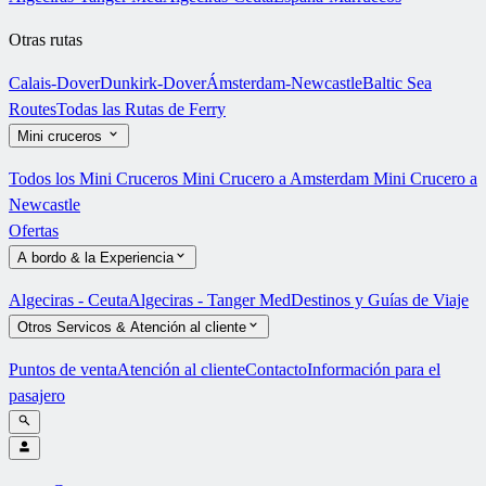
Otras rutas
Calais-Dover
Dunkirk-Dover
Ámsterdam-Newcastle
Baltic Sea
Routes
Todas las Rutas de Ferry
Mini cruceros
Todos los Mini Cruceros
Mini Crucero a Amsterdam
Mini Crucero a
Newcastle
Ofertas
A bordo & la Experiencia
Algeciras - Ceuta
Algeciras - Tanger Med
Destinos y Guías de Viaje
Otros Servicos & Atención al cliente
Puntos de venta
Atención al cliente
Contacto
Información para el
pasajero