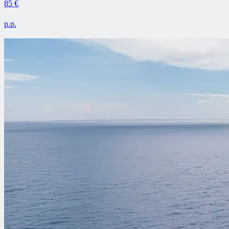
85 €
p.p.