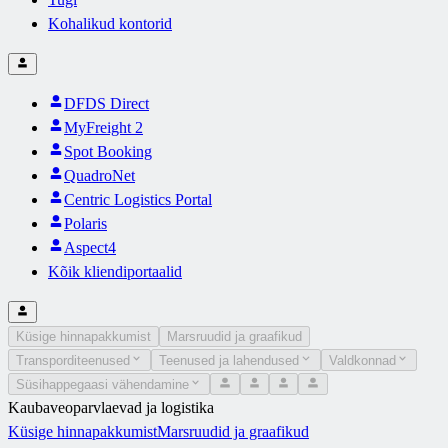
Kohalikud kontorid
DFDS Direct
MyFreight 2
Spot Booking
QuadroNet
Centric Logistics Portal
Polaris
Aspect4
Kõik kliendiportaalid
Küsige hinnapakkumist
Marsruudid ja graafikud
Transporditeenused
Teenused ja lahendused
Valdkonnad
Süsihappegaasi vähendamine
Kaubaveoparvlaevad ja logistika
Küsige hinnapakkumist
Marsruudid ja graafikud