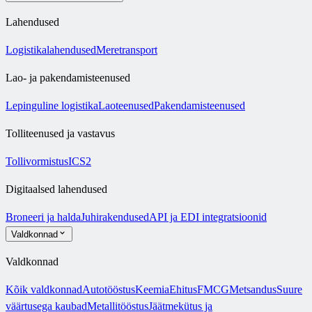
Lahendused
Logistikalahendused
Meretransport
Lao- ja pakendamisteenused
Lepinguline logistika
Laoteenused
Pakendamisteenused
Tolliteenused ja vastavus
Tollivormistus
ICS2
Digitaalsed lahendused
Broneeri ja halda
Juhirakendused
API ja EDI integratsioonid
Valdkonnad
Valdkonnad
Kõik valdkonnad
Autotööstus
Keemia
Ehitus
FMCG
Metsandus
Suure
väärtusega kaubad
Metallitööstus
Jäätmekütus ja