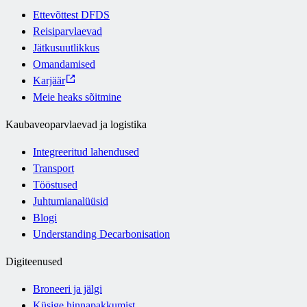
Ettevõttest DFDS
Reisiparvlaevad
Jätkusuutlikkus
Omandamised
Karjäär
Meie heaks sõitmine
Kaubaveoparvlaevad ja logistika
Integreeritud lahendused
Transport
Tööstused
Juhtumianalüüsid
Blogi
Understanding Decarbonisation
Digiteenused
Broneeri ja jälgi
Küsige hinnapakkumist