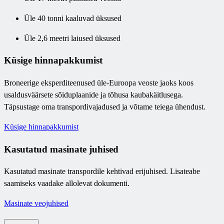
Üle 40 tonni kaaluvad üksused
Üle 2,6 meetri laiused üksused
Küsige hinnapakkumist
Broneerige eksperditeenused üle-Euroopa veoste jaoks koos
usaldusväärsete sõiduplaanide ja tõhusa kaubakäitlusega.
Täpsustage oma transpordivajadused ja võtame teiega ühendust.
Küsige hinnapakkumist
Kasutatud masinate juhised
Kasutatud masinate transpordile kehtivad erijuhised. Lisateabe
saamiseks vaadake allolevat dokumenti.
Masinate veojuhised