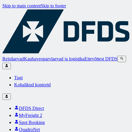
Skip to main content
Skip to footer
Reisilaevad
Kaubaveoparvlaevad ja logistika
Ettevõttest DFDS
Tugi
Kohalikud kontorid
DFDS Direct
MyFreight 2
Spot Booking
QuadroNet