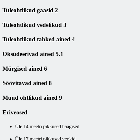
Tuleohtlikud gaasid 2
Tuleohtlikud vedelikud 3
Tuleohtlikud tahked ained 4
Oksüdeerivad ained 5.1
Mürgised ained 6
Söövitavad ained 8
Muud ohtlikud ained 9
Eriveosed
Üle 14 meetri pikkused haagised
Üle 17 meetri pikkused veokid