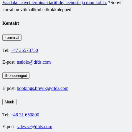
Vaadake teavet terminali tariifide, teenuste ja muu kohta.
*Soovi
korral on võimalikud erikokkulepped.
Kontakt
Terminal
Tel:
+47 35573750
E-post:
nstlolo@dfds.com
Broneeringud
E-post:
bookings.brevik@dfds.com
Müük
Tel:
+46 31 650800
E-post:
sales.se@dfds.com