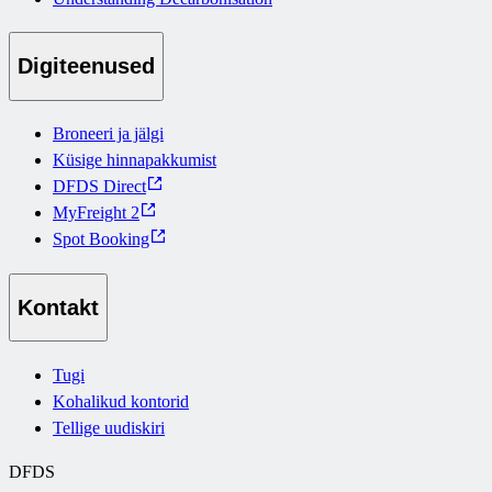
Digiteenused
Broneeri ja jälgi
Küsige hinnapakkumist
DFDS Direct
MyFreight 2
Spot Booking
Kontakt
Tugi
Kohalikud kontorid
Tellige uudiskiri
DFDS