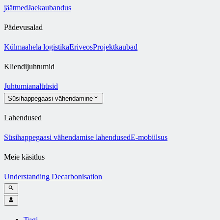
jäätmed
Jaekaubandus
Pädevusalad
Külmaahela logistika
Eriveos
Projektkaubad
Kliendijuhtumid
Juhtumianalüüsid
Süsihappegaasi vähendamine
Lahendused
Süsihappegaasi vähendamise lahendused
E-mobiilsus
Meie käsitlus
Understanding Decarbonisation
Tugi