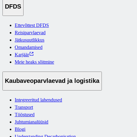
DFDS
Ettevõttest DFDS
Reisiparvlaevad
Jätkusuutlikkus
Omandamised
Karjäär
Meie heaks sõitmine
Kaubaveoparvlaevad ja logistika
Integreeritud lahendused
Transport
Tööstused
Juhtumianalüüsid
Blogi
Understanding Decarbonisation