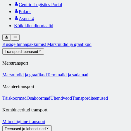
Centric Logistics Portal
Polaris
Aspect4
Kõik kliendiportaalid
Küsige hinnapakkumist
Marsruudid ja graafikud
Transporditeenused
Meretransport
Marsruudid ja graafikud
Terminalid ja sadamad
Maanteetransport
Täiskoormad
Osakoormad
Ühendveod
Transporditeenused
Kombineeritud transport
Mitmeliigiline transport
Teenused ja lahendused