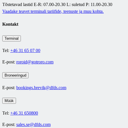
Tõstetavad lastid E-R: 07.00-20.30 L: suletud P: 11.00-20.30
Vaadake teavet terminali tariifide, teenuste ja muu kohta.
Kontakt
Terminal
Tel:
+46 31 65 07 00
E-post:
roroid@gotroro.com
Broneeringud
E-post:
bookings.brevik@dfds.com
Müük
Tel:
+46 31 650800
E-post:
sales.se@dfds.com