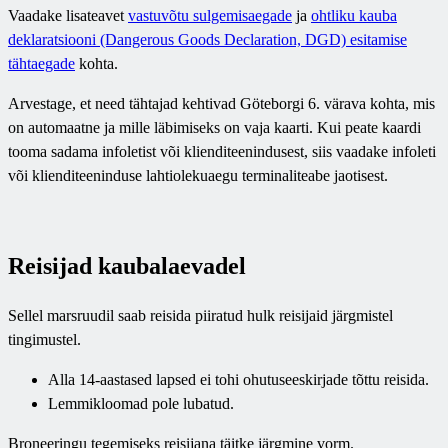
Vaadake lisateavet
vastuvõtu sulgemisaegade
ja
ohtliku kauba
deklaratsiooni (Dangerous Goods Declaration, DGD) esitamise
tähtaegade
kohta.
Arvestage, et need tähtajad kehtivad Göteborgi 6. värava kohta, mis
on automaatne ja mille läbimiseks on vaja kaarti. Kui peate kaardi
tooma sadama infoletist või klienditeenindusest, siis vaadake infoleti
või klienditeeninduse lahtiolekuaegu terminaliteabe jaotisest.
Reisijad kaubalaevadel
Sellel marsruudil saab reisida piiratud hulk reisijaid järgmistel
tingimustel.
Alla 14-aastased lapsed ei tohi ohutuseeskirjade tõttu reisida.
Lemmikloomad pole lubatud.
Broneeringu tegemiseks reisijana täitke järgmine vorm.