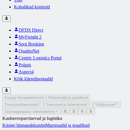
Kohalikud kontorid
DFDS Direct
MyFreight 2
Spot Booking
QuadroNet
Centric Logistics Portal
Polaris
Aspect4
Kõik kliendiportaalid
Küsige hinnapakkumist
Marsruudid ja graafikud
Transporditeenused
Teenused ja lahendused
Valdkonnad
Süsihappegaasi vähendamine
Kaubaveoparvlaevad ja logistika
Küsige hinnapakkumist
Marsruudid ja graafikud