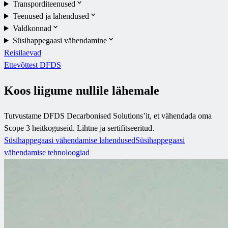
Transporditeenused
Teenused ja lahendused
Valdkonnad
Süsihappegaasi vähendamine
Reisilaevad
Ettevõttest DFDS
Koos liigume nullile lähemale
Tutvustame DFDS Decarbonised Solutions’it, et vähendada oma
Scope 3 heitkoguseid. Lihtne ja sertifitseeritud.
Süsihappegaasi vähendamise lahendused
Süsihappegaasi
vähendamise tehnoloogiad