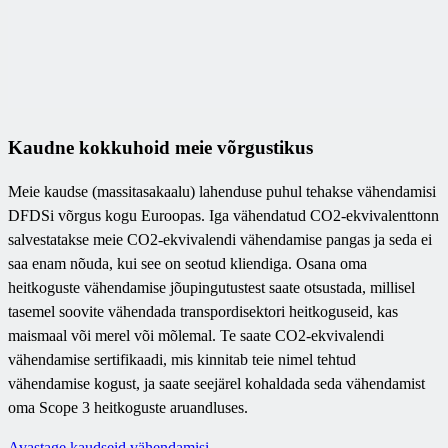
Kaudne kokkuhoid meie võrgustikus
Meie kaudse (massitasakaalu) lahenduse puhul tehakse vähendamisi
DFDSi võrgus kogu Euroopas. Iga vähendatud CO2-ekvivalenttonn
salvestatakse meie CO2-ekvivalendi vähendamise pangas ja seda ei
saa enam nõuda, kui see on seotud kliendiga. Osana oma
heitkoguste vähendamise jõupingutustest saate otsustada, millisel
tasemel soovite vähendada transpordisektori heitkoguseid, kas
maismaal või merel või mõlemal. Te saate CO2-ekvivalendi
vähendamise sertifikaadi, mis kinnitab teie nimel tehtud
vähendamise kogust, ja saate seejärel kohaldada seda vähendamist
oma Scope 3 heitkoguste aruandluses.
Avastage kaudseid vähendamisi