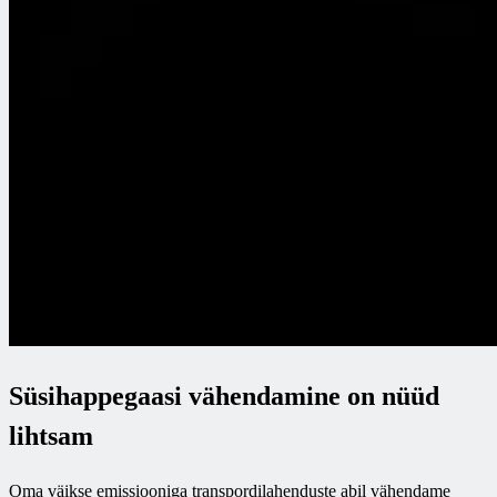
Süsihappegaasi vähendamine on nüüd
lihtsam
Oma väikse emissiooniga transpordilahenduste abil vähendame