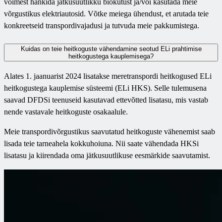
võimest hankida jätkusuutlikku biokütust ja/või kasutada meie
võrgustikus elektriautosid. Võtke meiega ühendust, et arutada teie
konkreetseid transpordivajadusi ja tutvuda meie pakkumistega.
Kuidas on teie heitkoguste vähendamine seotud ELi prahtimise
heitkogustega kauplemisega?
Alates 1. jaanuarist 2024 lisatakse meretranspordi heitkogused ELi
heitkogustega kauplemise süsteemi (ELi HKS). Selle tulemusena
saavad DFDSi teenuseid kasutavad ettevõtted lisatasu, mis vastab
nende vastavale heitkoguste osakaalule.
Meie transpordivõrgustikus saavutatud heitkoguste vähenemist saab
lisada teie tarneahela kokkuhoiuna. Nii saate vähendada HKSi
lisatasu ja kiirendada oma jätkusuutlikuse eesmärkide saavutamist.