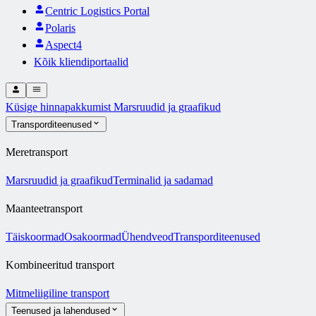
Centric Logistics Portal
Polaris
Aspect4
Kõik kliendiportaalid
Küsige hinnapakkumist
Marsruudid ja graafikud
Transporditeenused
Meretransport
Marsruudid ja graafikud
Terminalid ja sadamad
Maanteetransport
Täiskoormad
Osakoormad
Ühendveod
Transporditeenused
Kombineeritud transport
Mitmeliigiline transport
Teenused ja lahendused