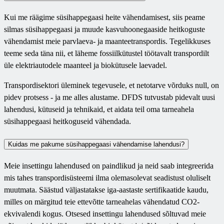
Kui me räägime süsihappegaasi heite vähendamisest, siis peame
silmas süsihappegaasi ja muude kasvuhoonegaaside heitkoguste
vähendamist meie parvlaeva- ja maanteetranspordis. Tegelikkuses
teeme seda täna nii, et läheme fossiilkütustel töötavalt transpordilt
üle elektriautodele maanteel ja biokütusele laevadel.
Transpordisektori üleminek tegevusele, et netotarve võrduks null, on
pidev protsess - ja me alles alustame. DFDS tutvustab pidevalt uusi
lahendusi, kütuseid ja tehnikaid, et aidata teil oma tarneahela
süsihappegaasi heitkoguseid vähendada.
Kuidas me pakume süsihappegaasi vähendamise lahendusi?
Meie insettingu lahendused on paindlikud ja neid saab integreerida
mis tahes transpordisüsteemi ilma olemasolevat seadistust oluliselt
muutmata. Säästud väljastatakse iga-aastaste sertifikaatide kaudu,
milles on märgitud teie ettevõtte tarneahelas vähendatud CO2-
ekvivalendi kogus. Otsesed insettingu lahendused sõltuvad meie