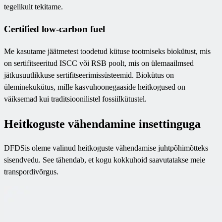
tegelikult tekitame.
Certified low-carbon fuel
Me kasutame jäätmetest toodetud kütuse tootmiseks biokütust, mis
on sertifitseeritud ISCC või RSB poolt, mis on ülemaailmsed
jätkusuutlikkuse sertifitseerimissüsteemid. Biokütus on
üleminekukütus, mille kasvuhoonegaaside heitkogused on
väiksemad kui traditsioonilistel fossiilkütustel.
Heitkoguste vähendamine insettinguga
DFDSis oleme valinud heitkoguste vähendamise juhtpõhimõtteks
sisendvedu. See tähendab, et kogu kokkuhoid saavutatakse meie
transpordivõrgus.