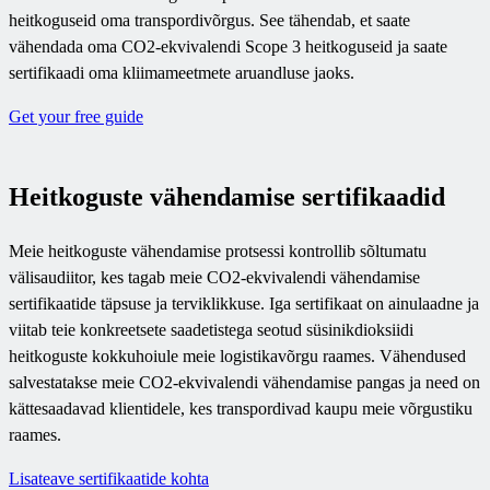
heitkoguseid oma transpordivõrgus. See tähendab, et saate
vähendada oma CO2-ekvivalendi Scope 3 heitkoguseid ja saate
sertifikaadi oma kliimameetmete aruandluse jaoks.
Get your free guide
Heitkoguste vähendamise sertifikaadid
Meie heitkoguste vähendamise protsessi kontrollib sõltumatu
välisaudiitor, kes tagab meie CO2-ekvivalendi vähendamise
sertifikaatide täpsuse ja terviklikkuse. Iga sertifikaat on ainulaadne ja
viitab teie konkreetsete saadetistega seotud süsinikdioksiidi
heitkoguste kokkuhoiule meie logistikavõrgu raames. Vähendused
salvestatakse meie CO2-ekvivalendi vähendamise pangas ja need on
kättesaadavad klientidele, kes transpordivad kaupu meie võrgustiku
raames.
Lisateave sertifikaatide kohta