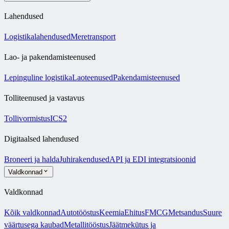
Lahendused
Logistikalahendused
Meretransport
Lao- ja pakendamisteenused
Lepinguline logistika
Laoteenused
Pakendamisteenused
Tolliteenused ja vastavus
Tollivormistus
ICS2
Digitaalsed lahendused
Broneeri ja halda
Juhirakendused
API ja EDI integratsioonid
Valdkonnad
Valdkonnad
Kõik valdkonnad
Autotööstus
Keemia
Ehitus
FMCG
Metsandus
Suure
väärtusega kaubad
Metallitööstus
Jäätmekütus ja