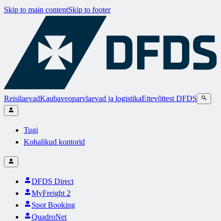
Skip to main content
Skip to footer
Reisilaevad
Kaubaveoparvlaevad ja logistika
Ettevõttest DFDS
Tugi
Kohalikud kontorid
DFDS Direct
MyFreight 2
Spot Booking
QuadroNet