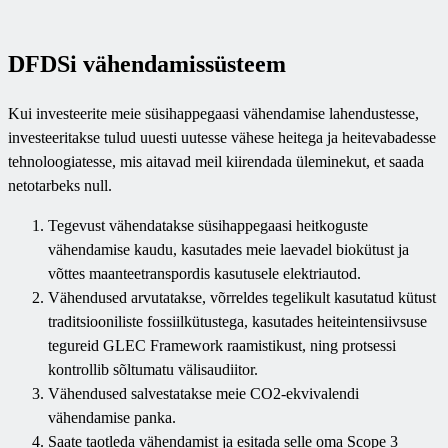
DFDSi vähendamissüsteem
Kui investeerite meie süsihappegaasi vähendamise lahendustesse,
investeeritakse tulud uuesti uutesse vähese heitega ja heitevabadesse
tehnoloogiatesse, mis aitavad meil kiirendada üleminekut, et saada
netotarbeks null.
Tegevust vähendatakse süsihappegaasi heitkoguste
vähendamise kaudu, kasutades meie laevadel biokütust ja
võttes maanteetranspordis kasutusele elektriautod.
Vähendused arvutatakse, võrreldes tegelikult kasutatud kütust
traditsiooniliste fossiilkütustega, kasutades heiteintensiivsuse
tegureid GLEC Framework raamistikust, ning protsessi
kontrollib sõltumatu välisaudiitor.
Vähendused salvestatakse meie CO2-ekvivalendi
vähendamise panka.
Saate taotleda vähendamist ja esitada selle oma Scope 3