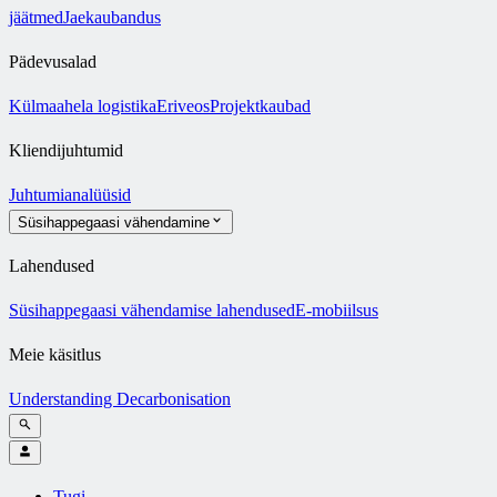
jäätmed
Jaekaubandus
Pädevusalad
Külmaahela logistika
Eriveos
Projektkaubad
Kliendijuhtumid
Juhtumianalüüsid
Süsihappegaasi vähendamine
Lahendused
Süsihappegaasi vähendamise lahendused
E-mobiilsus
Meie käsitlus
Understanding Decarbonisation
Tugi