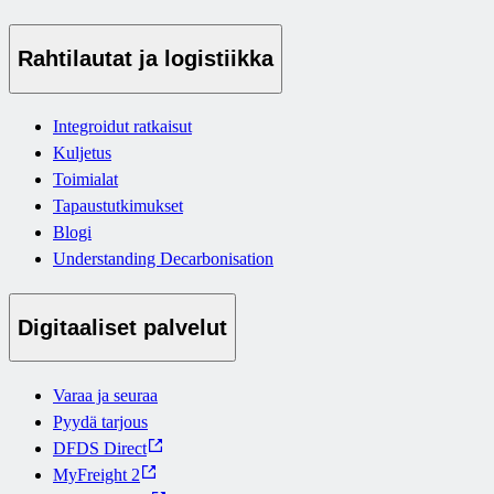
Rahtilautat ja logistiikka
Integroidut ratkaisut
Kuljetus
Toimialat
Tapaustutkimukset
Blogi
Understanding Decarbonisation
Digitaaliset palvelut
Varaa ja seuraa
Pyydä tarjous
DFDS Direct
MyFreight 2