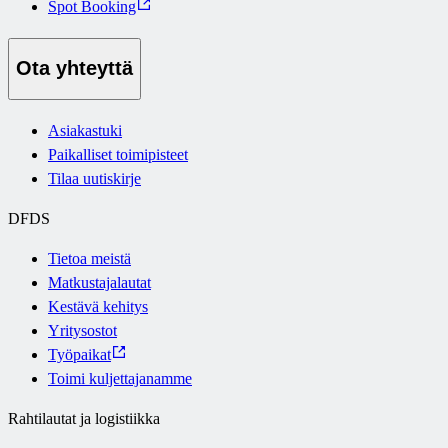
Spot Booking
Ota yhteyttä
Asiakastuki
Paikalliset toimipisteet
Tilaa uutiskirje
DFDS
Tietoa meistä
Matkustajalautat
Kestävä kehitys
Yritysostot
Työpaikat
Toimi kuljettajanamme
Rahtilautat ja logistiikka