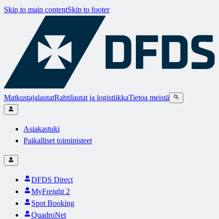
Skip to main content
Skip to footer
Matkustajalautat
Rahtilautat ja logistiikka
Tietoa meistä
Asiakastuki
Paikalliset toimipisteet
DFDS Direct
MyFreight 2
Spot Booking
QuadroNet