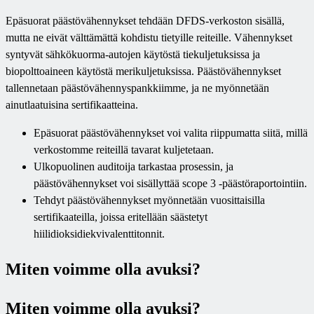
Epäsuorat päästövähennykset tehdään DFDS-verkoston sisällä,
mutta ne eivät välttämättä kohdistu tietyille reiteille. Vähennykset
syntyvät sähkökuorma-autojen käytöstä tiekuljetuksissa ja
biopolttoaineen käytöstä merikuljetuksissa. Päästövähennykset
tallennetaan päästövähennyspankkiimme, ja ne myönnetään
ainutlaatuisina sertifikaatteina.
Epäsuorat päästövähennykset voi valita riippumatta siitä, millä
verkostomme reiteillä tavarat kuljetetaan.
Ulkopuolinen auditoija tarkastaa prosessin, ja
päästövähennykset voi sisällyttää scope 3 -päästöraportointiin.
Tehdyt päästövähennykset myönnetään vuosittaisilla
sertifikaateilla, joissa eritellään säästetyt
hiilidioksidiekvivalenttitonnit.
Miten voimme olla avuksi?
Miten voimme olla avuksi?