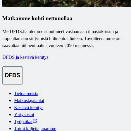
Matkamme kohti nettonollaa
Me DFDS:llä olemme sitoutuneet vastaamaan ilmastokriisiin ja
nopeuttamaan siirtymistä hiilineutraaliuteen. Tavoitteenamme on
saavuttaa hiilineutraalius vuoteen 2050 mennessä.
DFDS ja kestävä kehitys
DFDS
Tietoa meistä
Matkustajalautat
Kestävä kehitys
Yritysostot
Työpaikat
Toimi kuljettajanamme