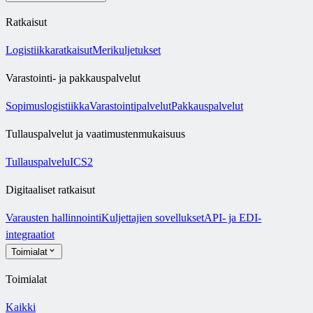
Ratkaisut
Logistiikkaratkaisut
Merikuljetukset
Varastointi- ja pakkauspalvelut
Sopimuslogistiikka
Varastointipalvelut
Pakkauspalvelut
Tullauspalvelut ja vaatimustenmukaisuus
Tullauspalvelu
ICS2
Digitaaliset ratkaisut
Varausten hallinnointi
Kuljettajien sovellukset
API- ja EDI-
integraatiot
Toimialat
Toimialat
Kaikki