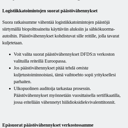
Logistiikkatoimintojen suorat päästövähennykset
Suora ratkaisumme vähentää logistiikkatoimintojen päästöjä
siirtymällä biopolttoaineita käyttäviin aluksiin ja sähkökuorma-
autoihin. Päästövähennykset kohdistuvat sille reitille, jolla tavarat
kuljetetaan.
Voit valita suorat päästövähennykset DFDS:n verkoston
valituilla reiteillä Euroopassa.
Jos päästövähennykset pitää tehdä
omista
kuljetustoiminnoistasi, tämä vaihtoehto sopii yrityksellesi
parhaiten.
Ulkopuolinen auditoija tarkastaa prosessin.
Päästövähennykset myönnetään vuosittaisella sertifikaatilla,
jossa eritellään vähennetyt hiilidioksidiekvivalenttitonnit.
Epäsuorat päästövähennykset verkostossamme