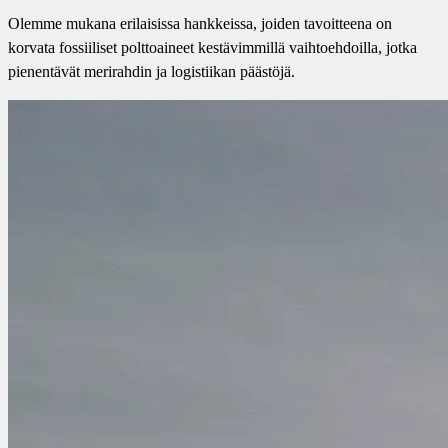
Olemme mukana erilaisissa hankkeissa, joiden tavoitteena on
korvata fossiiliset polttoaineet kestävimmillä vaihtoehdoilla, jotka
pienentävät merirahdin ja logistiikan päästöjä.