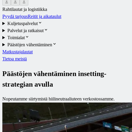
Rahtilautat ja logistiikka
Pyydä tarjous
Reitit ja aikataulut
Kuljetuspalvelut
Palvelut ja ratkaisut
Toimialat
Päästöjen vähentäminen
Matkustajalautat
Tietoa meistä
Päästöjen vähentäminen insetting-
strategian avulla
Nopeutamme siirtymistä hiilineutraaliuteen verkostossamme.