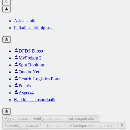
Asiakastuki
Paikalliset toimipisteet
DFDS Direct
MyFreight 2
Spot Booking
QuadroNet
Centric Logistics Portal
Polaris
Aspect4
Kaikki asiakasportaalit
Pyydä tarjous
Reitit ja aikataulut
Kuljetuspalvelut
Palvelut ja ratkaisut
Toimialat
Päästöjen vähentäminen