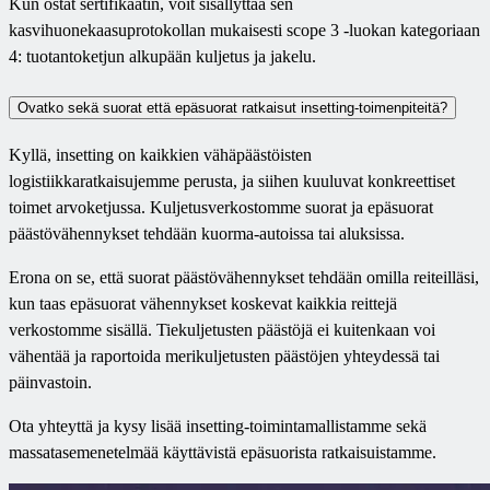
Kun ostat sertifikaatin, voit sisällyttää sen
kasvihuonekaasuprotokollan mukaisesti scope 3 -luokan kategoriaan
4: tuotantoketjun alkupään kuljetus ja jakelu.
Ovatko sekä suorat että epäsuorat ratkaisut insetting-toimenpiteitä?
Kyllä, insetting on kaikkien vähäpäästöisten
logistiikkaratkaisujemme perusta, ja siihen kuuluvat konkreettiset
toimet arvoketjussa. Kuljetusverkostomme suorat ja epäsuorat
päästövähennykset tehdään kuorma-autoissa tai aluksissa.
Erona on se, että suorat päästövähennykset tehdään omilla reiteilläsi,
kun taas epäsuorat vähennykset koskevat kaikkia reittejä
verkostomme sisällä. Tiekuljetusten päästöjä ei kuitenkaan voi
vähentää ja raportoida merikuljetusten päästöjen yhteydessä tai
päinvastoin.
Ota yhteyttä ja kysy lisää insetting-toimintamallistamme sekä
massatasemenetelmää käyttävistä epäsuorista ratkaisuistamme.