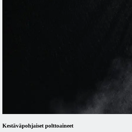
Kestäväpohjaiset polttoaineet