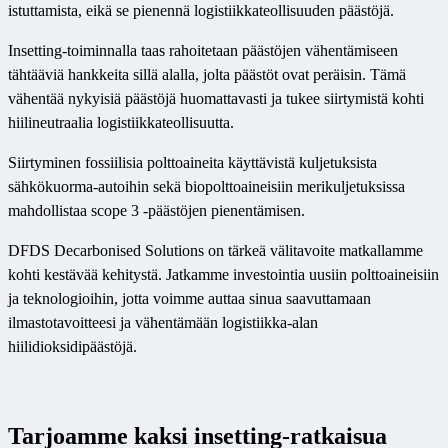
istuttamista, eikä se pienennä logistiikkateollisuuden päästöjä.
Insetting-toiminnalla taas rahoitetaan päästöjen vähentämiseen
tähtääviä hankkeita sillä alalla, jolta päästöt ovat peräisin. Tämä
vähentää nykyisiä päästöjä huomattavasti ja tukee siirtymistä kohti
hiilineutraalia logistiikkateollisuutta.
Siirtyminen fossiilisia polttoaineita käyttävistä kuljetuksista
sähkökuorma-autoihin sekä biopolttoaineisiin merikuljetuksissa
mahdollistaa scope 3 -päästöjen pienentämisen.
DFDS Decarbonised Solutions on tärkeä välitavoite matkallamme
kohti kestävää kehitystä. Jatkamme investointia uusiin polttoaineisiin
ja teknologioihin, jotta voimme auttaa sinua saavuttamaan
ilmastotavoitteesi ja vähentämään logistiikka-alan
hiilidioksidipäästöjä.
Tarjoamme kaksi insetting-ratkaisua