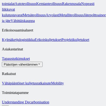
toimialat
Autoteollisuus
Kemianteollisuus
Rakennusala
Nopeasti
liikkuvat
kulutustavarat
Metsäteollisuus
Arvolasti
Metalliteollisuus
Jätepolttoainee
ja jäte
Vähittäiskauppa
Erikoisosaamisalueet
Kylmäketjulogistiikka
Erikoiskuljetukset
Projektikuljetukset
Asiakastarinat
Tapaustutkimukset
Päästöjen vähentäminen
Ratkaisut
Vähäpäästöiset kuljetusratkaisut
eMobility
Toimintatapamme
Understanding Decarbonisation