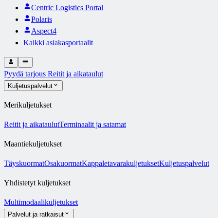
Centric Logistics Portal
Polaris
Aspect4
Kaikki asiakasportaalit
Pyydä tarjous
Reitit ja aikataulut
Kuljetuspalvelut
Merikuljetukset
Reitit ja aikataulut
Terminaalit ja satamat
Maantiekuljetukset
Täyskuormat
Osakuormat
Kappaletavarakuljetukset
Kuljetuspalvelut
Yhdistetyt kuljetukset
Multimodaalikuljetukset
Palvelut ja ratkaisut