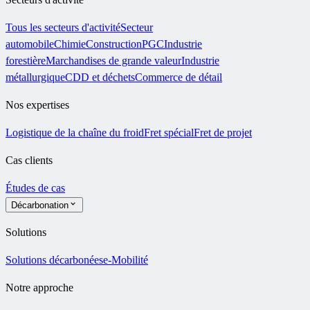
Tous les secteurs d'activité
Secteur
automobile
Chimie
Construction
PGC
Industrie
forestière
Marchandises de grande valeur
Industrie
métallurgique
CDD et déchets
Commerce de détail
Nos expertises
Logistique de la chaîne du froid
Fret spécial
Fret de projet
Cas clients
Études de cas
Décarbonation
Solutions
Solutions décarbonées
e-Mobilité
Notre approche