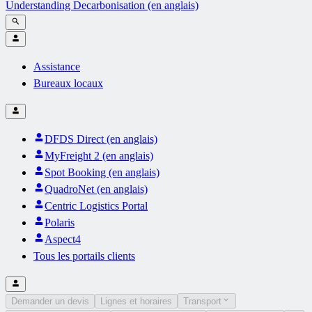
Understanding Decarbonisation (en anglais)
Assistance
Bureaux locaux
DFDS Direct (en anglais)
MyFreight 2 (en anglais)
Spot Booking (en anglais)
QuadroNet (en anglais)
Centric Logistics Portal
Polaris
Aspect4
Tous les portails clients
Demander un devis
Lignes et horaires
Transport