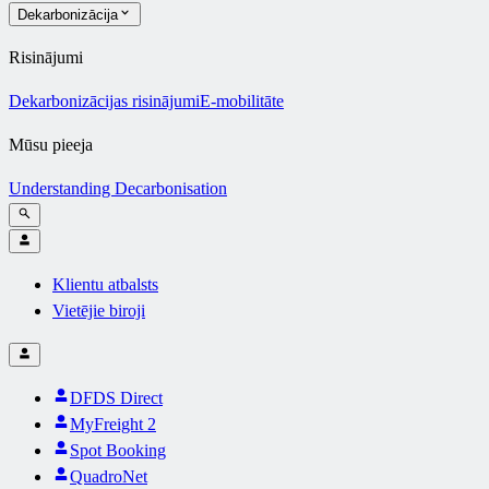
Dekarbonizācija
Risinājumi
Dekarbonizācijas risinājumi
E-mobilitāte
Mūsu pieeja
Understanding Decarbonisation
Klientu atbalsts
Vietējie biroji
DFDS Direct
MyFreight 2
Spot Booking
QuadroNet