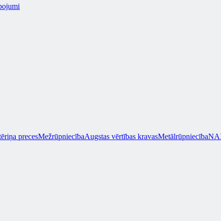
pojumi
tēriņa preces
Mežrūpniecība
Augstas vērtības kravas
Metālrūpniecība
NAI