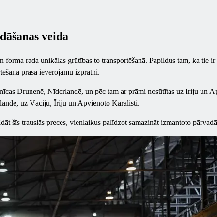
adāšanas veida
orma rada unikālas grūtības to transportēšanā. Papildus tam, ka tie ir 
ortēšana prasa ievērojamu izpratni.
cas Drunenē, Nīderlandē, un pēc tam ar prāmi nosūtītas uz Īriju un Apvi
landē, uz Vāciju, Īriju un Apvienoto Karalisti.
āt šīs trauslās preces, vienlaikus palīdzot samazināt izmantoto pārvadā