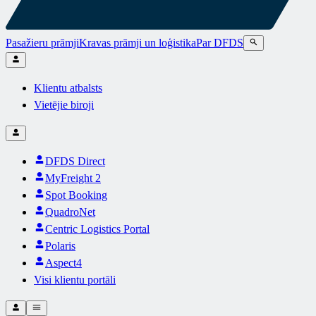
Pasažieru prāmji
Kravas prāmji un loģistika
Par DFDS
Klientu atbalsts
Vietējie biroji
DFDS Direct
MyFreight 2
Spot Booking
QuadroNet
Centric Logistics Portal
Polaris
Aspect4
Visi klientu portāli