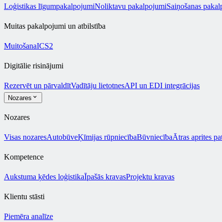
Loģistikas līgumpakalpojumi
Noliktavu pakalpojumi
Saiņošanas pakal
Muitas pakalpojumi un atbilstība
Muitošana
ICS2
Digitālie risinājumi
Rezervēt un pārvaldīt
Vadītāju lietotnes
API un EDI integrācijas
Nozares
Nozares
Visas nozares
Autobūve
Ķīmijas rūpniecība
Būvniecība
Ātras aprites pa
Kompetence
Aukstuma ķēdes loģistika
Īpašās kravas
Projektu kravas
Klientu stāsti
Piemēra analīze