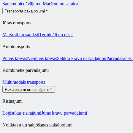
Saņemt piedāvājumu
Maršruti un saraksti
Transporta pakalpojumi
Jūras transports
Maršruti un saraksti
Termināļi un ostas
Autotransports
Pilnās kravas
Nepilnas kravas
Salikto kravu pārvadājumi
Pārvadāšanas
Kombinētie pārvadājumi
Multimodāls transports
Pakalpojumi un risinājumi
Risinājumi
Loģistikas risinājumi
Jūras kravu pārvadājumi
Noliktavu un saiņošanas pakalpojumi