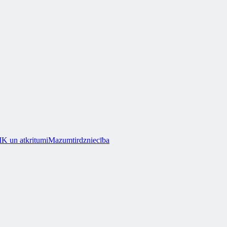
K un atkritumi
Mazumtirdzniecība