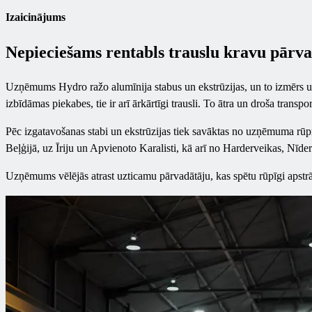
Izaicinājums
Nepieciešams rentabls trauslu kravu pārv
Uzņēmums Hydro ražo alumīnija stabus un ekstrūzijas, un to izmērs un f
izbīdāmas piekabes, tie ir arī ārkārtīgi trausli. To ātra un droša transp
Pēc izgatavošanas stabi un ekstrūzijas tiek savāktas no uzņēmuma rūpnī
Beļģijā, uz Īriju un Apvienoto Karalisti, kā arī no Harderveikas, Nīder
Uzņēmums vēlējās atrast uzticamu pārvadātāju, kas spētu rūpīgi apstrād