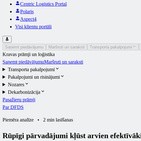
Centric Logistics Portal
Polaris
Aspect4
Visi klientu portāli
Saņemt piedāvājumu
Maršruti un saraksti
Transporta pakalpojumi
Kravas prāmji un loģistika
Saņemt piedāvājumu
Maršruti un saraksti
Transporta pakalpojumi
Pakalpojumi un risinājumi
Nozares
Dekarbonizācija
Pasažieru prāmji
Par DFDS
Piemēra analīze
•
2 min lasīšanas
Rūpīgi pārvadājumi kļūst arvien efektīvāk