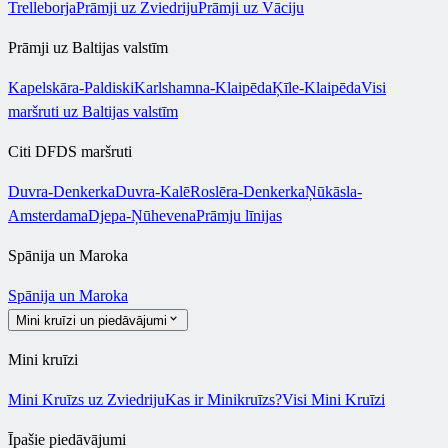
Trelleborja
Prāmji uz Zviedriju
Prāmji uz Vāciju
Prāmji uz Baltijas valstīm
Kapelskāra-Paldiski
Karlshamna-Klaipēda
Ķīle-Klaipēda
Visi
maršruti uz Baltijas valstīm
Citi DFDS maršruti
Duvra-Denkerka
Duvra-Kalē
Roslēra-Denkerka
Ņūkāsla-
Amsterdama
Djepa-Ņūhevena
Prāmju līnijas
Spānija un Maroka
Spānija un Maroka
Mini kruīzi un piedāvājumi
Mini kruīzi
Mini Kruīzs uz Zviedriju
Kas ir Minikruīzs?
Visi Mini Kruīzi
Īpašie piedāvājumi