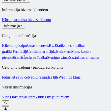
Biznesa klienti
Informācija biznesa klientiem
Kļūsti par mūsu biznesa klientu
Informācija
Ceļojumu informācija
Klientu apkalpošanas dienests
BUJ
Satiksmes kustības
grafiki
Termināļi
Ceļošana ar mājdzīvniekiem
Mans konts /
pierakstīšanās
Īpaša palīdzība
Svarīgas ziņas
Sazināties ar mums
Ceļojumu padomi / papildu aprīkojums
Iegūstiet savu ceļvedi
Oresundas tilts
Wi-Fi uz klāja
Vairāk informācijas
Vides iniciatīvas
Pierakstīties uz jaunumiem