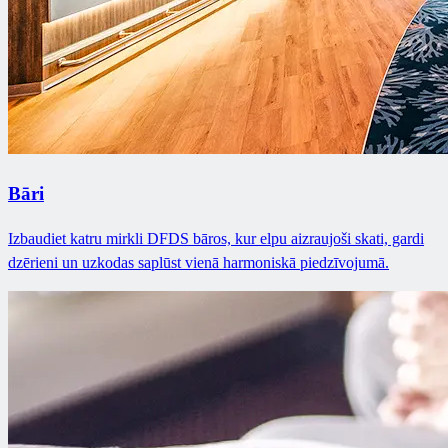
Bāri
Izbaudiet katru mirkli DFDS bāros, kur elpu aizraujoši skati, gardi
dzērieni un uzkodas saplūst vienā harmoniskā piedzīvojumā.