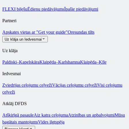
FLEXI biļešu
Ēdienu piedāvājums
Īpašie piedāvājumi
Partneri
Apskates vietas ar "Get your guide"
Oresundas tilts
Uz klāja un Iedvesmai
Uz klāja
Paldiski–Kapelskāra
Klaipēda–Karlshamna
Klaipēda–Ķīle
Iedvesmai
Zviedrijas ceļojumu ceļveži
Vācijas ceļojumu ceļveži
Visi ceļojumu
ceļveži
Atklāj DFDS
Atšķirīgā pasaule
Aiz katra ceļojuma
Atzinības un apbalvojumi
Mūsu
bagātais mantojums
Vides ilgtspēja