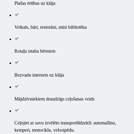
Plašas ērtības uz klāja
Veikals, bāri, restorāni, mini bibliotēka
Rotaļu istaba bērniem
Bezvadu internets uz klāja
Mājdzīvniekiem draudzīgs ceļošanas veids
Ceļojiet ar savu izvēlēto transportlīdzekli: automašīnu,
kemperi, motociklu, velosipēdu.