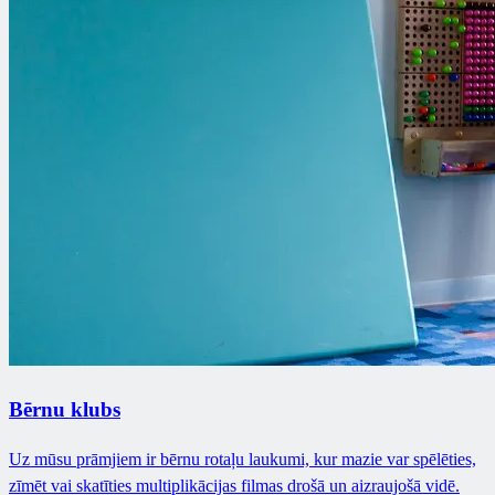
Bērnu klubs
Uz mūsu prāmjiem ir bērnu rotaļu laukumi, kur mazie var spēlēties,
zīmēt vai skatīties multiplikācijas filmas drošā un aizraujošā vidē.