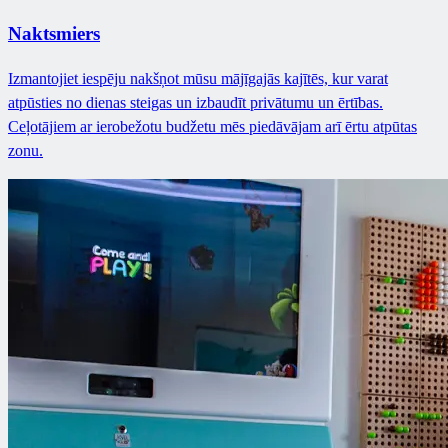
Naktsmiers
Izmantojiet iespēju nakšņot mūsu mājīgajās kajītēs, kur varat
atpūsties no dienas steigas un izbaudīt privātumu un ērtības.
Ceļotājiem ar ierobežotu budžetu mēs piedāvājam arī ērtu atpūtas
zonu.