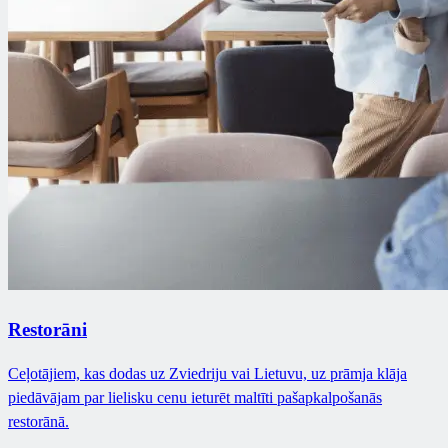
Restorāni
Ceļotājiem, kas dodas uz Zviedriju vai Lietuvu, uz prāmja klāja
piedāvājam par lielisku cenu ieturēt maltīti pašapkalpošanās
restorānā.