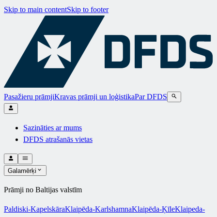
Skip to main content
Skip to footer
Pasažieru prāmji
Kravas prāmji un loģistika
Par DFDS
Sazināties ar mums
DFDS atrašanās vietas
Galamērķi
Prāmji no Baltijas valstīm
Paldiski-Kapelskāra
Klaipēda-Karlshamna
Klaipēda-Ķīle
Klaipeda-