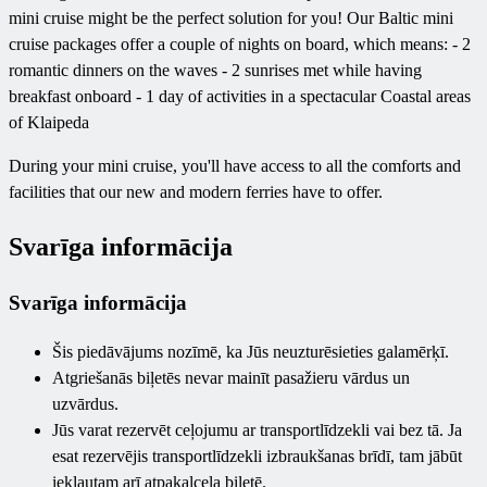
mini cruise might be the perfect solution for you! Our Baltic mini
cruise packages offer a couple of nights on board, which means: - 2
romantic dinners on the waves - 2 sunrises met while having
breakfast onboard - 1 day of activities in a spectacular Coastal areas
of Klaipeda
During your mini cruise, you'll have access to all the comforts and
facilities that our new and modern ferries have to offer.
Svarīga informācija
Svarīga informācija
Šis piedāvājums nozīmē, ka Jūs neuzturēsieties galamērķī.
Atgriešanās biļetēs nevar mainīt pasažieru vārdus un
uzvārdus.
Jūs varat rezervēt ceļojumu ar transportlīdzekli vai bez tā. Ja
esat rezervējis transportlīdzekli izbraukšanas brīdī, tam jābūt
iekļautam arī atpakaļceļa biļetē.