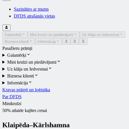
Sazināties ar mums
DFDS atrašanās vietas
Galamērķi
Mini kruīzi un piedāvājumi
Uz klāja un Iedvesmai
Biznesa klienti
Informācija
Pasažieru prāmji
Galamērķi
Mini kruīzi un piedāvājumi
Uz klāja un Iedvesmai
Biznesa klienti
Informācija
Kravas prāmji un loģistika
Par DFDS
Minikruīzi
50% atlaide kajītes cenai
Klaipēda–Kārlshamna