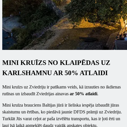
MINI KRUĪZS NO KLAIPĒDAS UZ
KARLSHAMNU AR 50% ATLAIDI
Mini kruīzs uz Zviedriju ir patīkams veids, kā izrauties no ikdienas
rutīnas un izbaudīt Zviedrijas ainavas
ar 50% atlaidi
.
Mini kruīza brauciens Baltijas jūrā ir lieliska iespēja izbaudīt jūras
skaistumu un ērtības, ko piedāvā jaunie DFDS prāmji uz Zviedriju.
Turklāt Jūs varat ceļot ar paša izvēlētu transportu, kas ir ļoti ērti un
ļauj īsā laikā apmeklēt daudz vairāk apskates objektu.