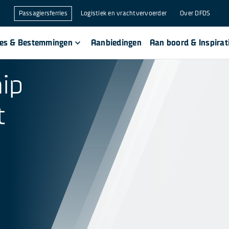
Passagiersferries
Logistiek en vrachtvervoerder
Over DFDS
ses & Bestemmingen
Aanbiedingen
Aan boord & Inspirat
ip
t