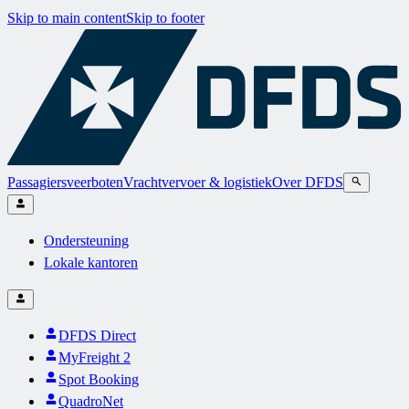
Skip to main content
Skip to footer
Passagiersveerboten
Vrachtvervoer & logistiek
Over DFDS
Ondersteuning
Lokale kantoren
DFDS Direct
MyFreight 2
Spot Booking
QuadroNet