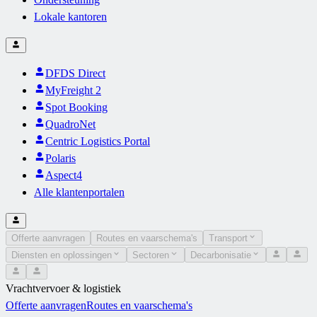
Lokale kantoren
DFDS Direct
MyFreight 2
Spot Booking
QuadroNet
Centric Logistics Portal
Polaris
Aspect4
Alle klantenportalen
Offerte aanvragen
Routes en vaarschema's
Transport
Diensten en oplossingen
Sectoren
Decarbonisatie
Vrachtvervoer & logistiek
Offerte aanvragen
Routes en vaarschema's