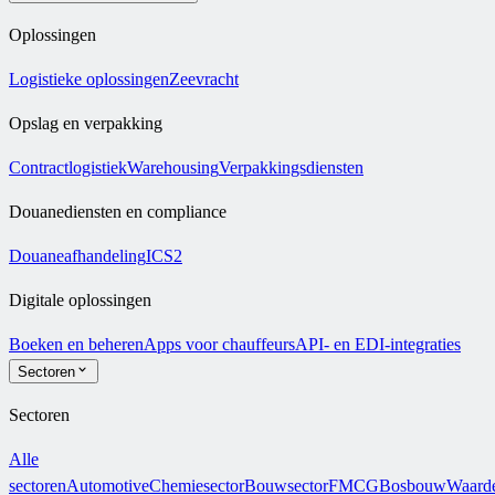
Oplossingen
Logistieke oplossingen
Zeevracht
Opslag en verpakking
Contractlogistiek
Warehousing
Verpakkingsdiensten
Douanediensten en compliance
Douaneafhandeling
ICS2
Digitale oplossingen
Boeken en beheren
Apps voor chauffeurs
API- en EDI-integraties
Sectoren
Sectoren
Alle
sectoren
Automotive
Chemiesector
Bouwsector
FMCG
Bosbouw
Waarde