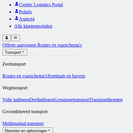
Centric Logistics Portal
Polaris
Aspect4
Alle klantenportalen
Offerte aanvragen
Routes en vaarschema's
Transport
Zeetransport
Routes en vaarschema's
Terminals en havens
Wegtransport
Volle ladingen
Deelladingen
Groupagetransport
Transportdiensten
Gecombineerd transport
Multimodaal transport
Diensten en oplossingen