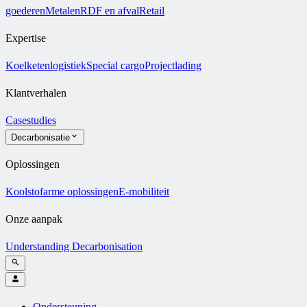
goederen
Metalen
RDF en afval
Retail
Expertise
Koelketenlogistiek
Special cargo
Projectlading
Klantverhalen
Casestudies
Decarbonisatie
Oplossingen
Koolstofarme oplossingen
E-mobiliteit
Onze aanpak
Understanding Decarbonisation
Ondersteuning