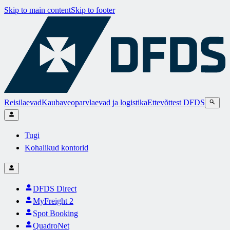
Skip to main content
Skip to footer
Reisilaevad
Kaubaveoparvlaevad ja logistika
Ettevõttest DFDS
Tugi
Kohalikud kontorid
DFDS Direct
MyFreight 2
Spot Booking
QuadroNet