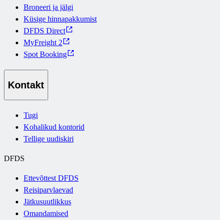
Broneeri ja jälgi
Küsige hinnapakkumist
DFDS Direct
MyFreight 2
Spot Booking
Kontakt
Tugi
Kohalikud kontorid
Tellige uudiskiri
DFDS
Ettevõttest DFDS
Reisiparvlaevad
Jätkusuutlikkus
Omandamised