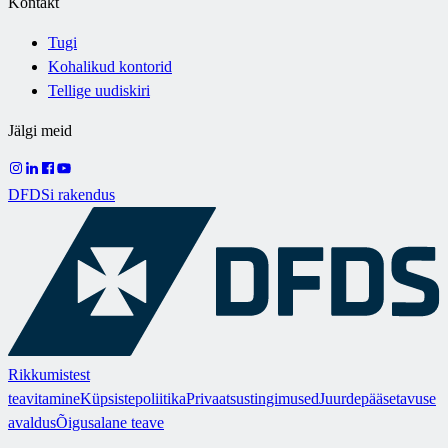
Kontakt
Tugi
Kohalikud kontorid
Tellige uudiskiri
Jälgi meid
DFDSi rakendus
Rikkumistest
teavitamine
Küpsistepoliitika
Privaatsustingimused
Juurdepääsetavuse
avaldus
Õigusalane teave