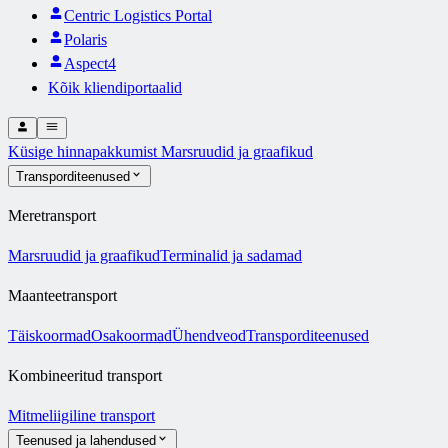
Centric Logistics Portal
Polaris
Aspect4
Kõik kliendiportaalid
Küsige hinnapakkumist
Marsruudid ja graafikud
Transporditeenused
Meretransport
Marsruudid ja graafikud
Terminalid ja sadamad
Maanteetransport
Täiskoormad
Osakoormad
Ühendveod
Transporditeenused
Kombineeritud transport
Mitmeliigiline transport
Teenused ja lahendused