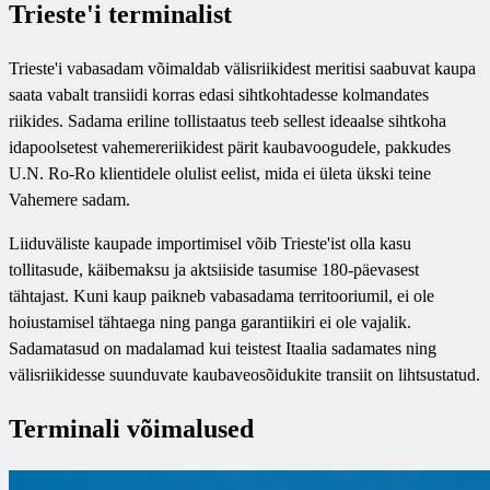
Trieste'i terminalist
Trieste'i vabasadam võimaldab välisriikidest meritisi saabuvat kaupa
saata vabalt transiidi korras edasi sihtkohtadesse kolmandates
riikides. Sadama eriline tollistaatus teeb sellest ideaalse sihtkoha
idapoolsetest vahemereriikidest pärit kaubavoogudele, pakkudes
U.N. Ro-Ro klientidele olulist eelist, mida ei ületa ükski teine
Vahemere sadam.
Liiduväliste kaupade importimisel võib Trieste'ist olla kasu
tollitasude, käibemaksu ja aktsiiside tasumise 180-päevasest
tähtajast. Kuni kaup paikneb vabasadama territooriumil, ei ole
hoiustamisel tähtaega ning panga garantiikiri ei ole vajalik.
Sadamatasud on madalamad kui teistest Itaalia sadamates ning
välisriikidesse suunduvate kaubaveosõidukite transiit on lihtsustatud.
Terminali võimalused