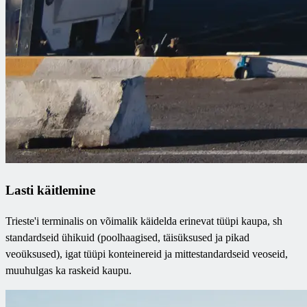
Lasti käitlemine
Trieste'i terminalis on võimalik käidelda erinevat tüüpi kaupa, sh
standardseid ühikuid (poolhaagised, täisüksused ja pikad
veoüksused), igat tüüpi konteinereid ja mittestandardseid veoseid,
muuhulgas ka raskeid kaupu.