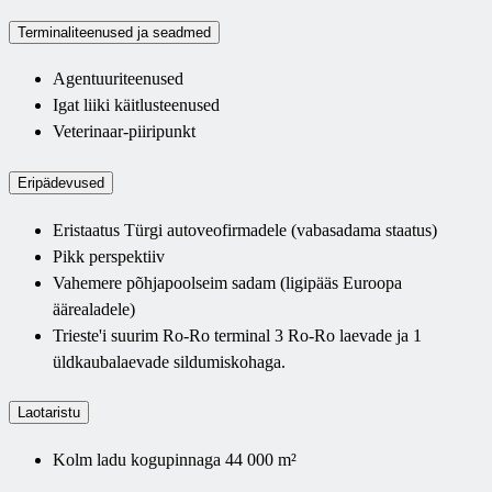
Terminaliteenused ja seadmed
Agentuuriteenused
Igat liiki käitlusteenused
Veterinaar-piiripunkt
Eripädevused
Eristaatus Türgi autoveofirmadele (vabasadama staatus)
Pikk perspektiiv
Vahemere põhjapoolseim sadam (ligipääs Euroopa
äärealadele)
Trieste'i suurim Ro-Ro terminal 3 Ro-Ro laevade ja 1
üldkaubalaevade sildumiskohaga.
Laotaristu
Kolm ladu kogupinnaga 44 000 m²