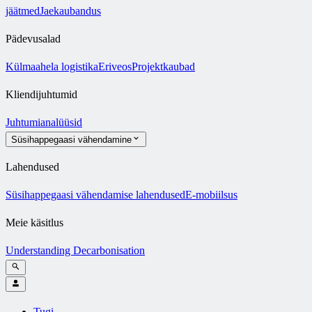
jäätmed
Jaekaubandus
Pädevusalad
Külmaahela logistika
Eriveos
Projektkaubad
Kliendijuhtumid
Juhtumianalüüsid
Süsihappegaasi vähendamine
Lahendused
Süsihappegaasi vähendamise lahendused
E-mobiilsus
Meie käsitlus
Understanding Decarbonisation
Tugi