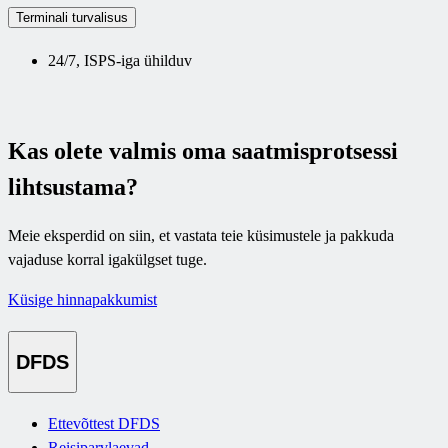
Terminali turvalisus
24/7, ISPS-iga ühilduv
Kas olete valmis oma saatmisprotsessi
lihtsustama?
Meie eksperdid on siin, et vastata teie küsimustele ja pakkuda
vajaduse korral igakülgset tuge.
Küsige hinnapakkumist
DFDS
Ettevõttest DFDS
Reisiparvlaevad