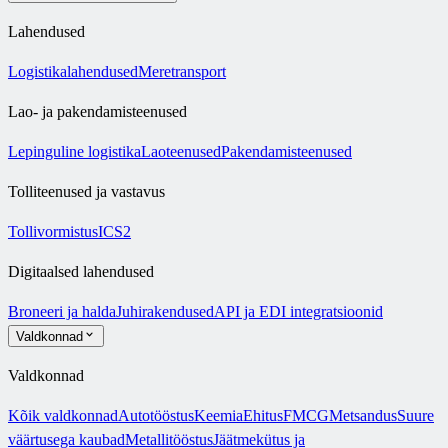
Lahendused
Logistikalahendused
Meretransport
Lao- ja pakendamisteenused
Lepinguline logistika
Laoteenused
Pakendamisteenused
Tolliteenused ja vastavus
Tollivormistus
ICS2
Digitaalsed lahendused
Broneeri ja halda
Juhirakendused
API ja EDI integratsioonid
Valdkonnad
Valdkonnad
Kõik valdkonnad
Autotööstus
Keemia
Ehitus
FMCG
Metsandus
Suure
väärtusega kaubad
Metallitööstus
Jäätmekütus ja