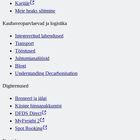
Karjäär
Meie heaks sõitmine
Kaubaveoparvlaevad ja logistika
Integreeritud lahendused
Transport
Tööstused
Juhtumianalüüsid
Blogi
Understanding Decarbonisation
Digiteenused
Broneeri ja jälgi
Küsige hinnapakkumist
DFDS Direct
MyFreight 2
Spot Booking