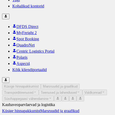
Kohalikud kontorid
DFDS Direct
MyFreight 2
Spot Booking
QuadroNet
Centric Logistics Portal
Polaris
Aspect4
Kõik kliendiportaalid
Küsige hinnapakkumist
Marsruudid ja graafikud
Transporditeenused
Teenused ja lahendused
Valdkonnad
Süsihappegaasi vähendamine
Kaubaveoparvlaevad ja logistika
Küsige hinnapakkumist
Marsruudid ja graafikud