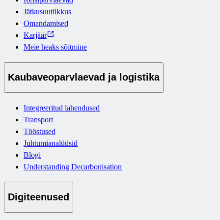
Jätkusuutlikkus
Omandamised
Karjäär
Meie heaks sõitmine
Kaubaveoparvlaevad ja logistika
Integreeritud lahendused
Transport
Tööstused
Juhtumianalüüsid
Blogi
Understanding Decarbonisation
Digiteenused