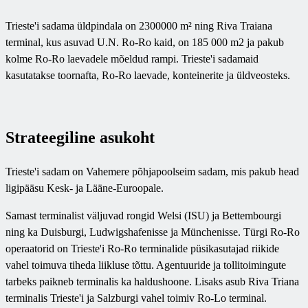
Trieste'i sadama üldpindala on 2300000 m² ning Riva Traiana
terminal, kus asuvad U.N. Ro-Ro kaid, on 185 000 m2 ja pakub
kolme Ro-Ro laevadele mõeldud rampi. Trieste'i sadamaid
kasutatakse toornafta, Ro-Ro laevade, konteinerite ja üldveosteks.
Strateegiline asukoht
Trieste'i sadam on Vahemere põhjapoolseim sadam, mis pakub head
ligipääsu Kesk- ja Lääne-Euroopale.
Samast terminalist väljuvad rongid Welsi (ISU) ja Bettembourgi
ning ka Duisburgi, Ludwigshafenisse ja Münchenisse. Türgi Ro-Ro
operaatorid on Trieste'i Ro-Ro terminalide püsikasutajad riikide
vahel toimuva tiheda liikluse tõttu. Agentuuride ja tollitoimingute
tarbeks paikneb terminalis ka haldushoone. Lisaks asub Riva Triana
terminalis Trieste'i ja Salzburgi vahel toimiv Ro-Lo terminal.