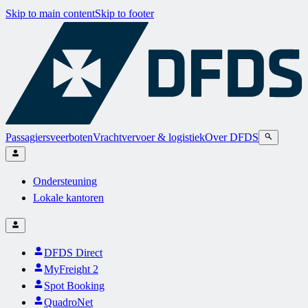
Skip to main content
Skip to footer
Passagiersveerboten
Vrachtvervoer & logistiek
Over DFDS
Ondersteuning
Lokale kantoren
DFDS Direct
MyFreight 2
Spot Booking
QuadroNet