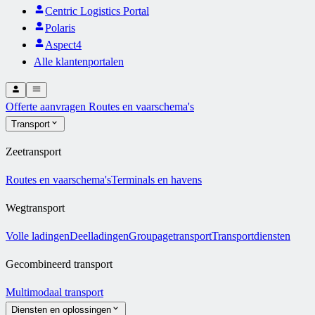
Centric Logistics Portal
Polaris
Aspect4
Alle klantenportalen
Offerte aanvragen
Routes en vaarschema's
Transport
Zeetransport
Routes en vaarschema's
Terminals en havens
Wegtransport
Volle ladingen
Deelladingen
Groupagetransport
Transportdiensten
Gecombineerd transport
Multimodaal transport
Diensten en oplossingen