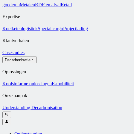
goederen
Metalen
RDF en afval
Retail
Expertise
Koelketenlogistiek
Special cargo
Projectlading
Klantverhalen
Casestudies
Decarbonisatie
Oplossingen
Koolstofarme oplossingen
E-mobiliteit
Onze aanpak
Understanding Decarbonisation
Ondersteuning