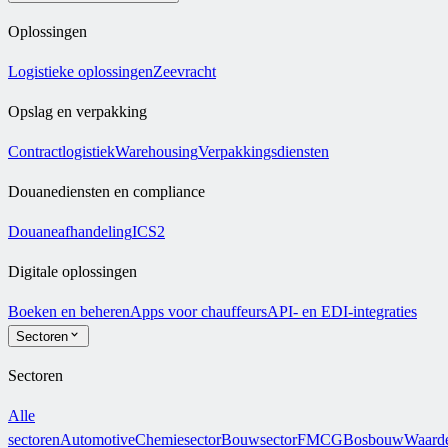
Oplossingen
Logistieke oplossingen
Zeevracht
Opslag en verpakking
Contractlogistiek
Warehousing
Verpakkingsdiensten
Douanediensten en compliance
Douaneafhandeling
ICS2
Digitale oplossingen
Boeken en beheren
Apps voor chauffeurs
API- en EDI-integraties
Sectoren
Sectoren
Alle
sectoren
Automotive
Chemiesector
Bouwsector
FMCG
Bosbouw
Waarde