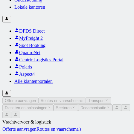
Lokale kantoren
DFDS Direct
MyFreight 2
Spot Booking
QuadroNet
Centric Logistics Portal
Polaris
Aspect4
Alle klantenportalen
Offerte aanvragen
Routes en vaarschema's
Transport
Diensten en oplossingen
Sectoren
Decarbonisatie
Vrachtvervoer & logistiek
Offerte aanvragen
Routes en vaarschema's