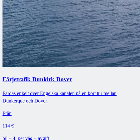
Färjetrafik Dunkirk-Dover
Färdas enkelt över Engelska kanalen på en kort tur mellan
Dunkerque och Dover.
Från
114 €
bil + 4, per väg + avgift