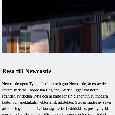
Resa till Newcastle
Newcastle upon Tyne, eller kort och gott Newcastle, är en av de
största städerna i nordöstra England. Staden ligger vid norra
stranden av floden Tyne och är känd för sin blandning av modern
kultur och spektakulär viktoriansk arkitektur. Staden sjuder av saker
att se och göra, inklusive konstgallerier i världsklass, prestigefyllda
museer, kända broar, femstjärniga restauranger och vackra hotell.