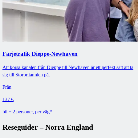
Färjetrafik Dieppe-Newhaven
Att korsa kanalen från Dieppe till Newhaven är ett perfekt sätt att ta
sig till Storbritannien på.
Från
137 €
bil + 2 personer, per väg*
Reseguider – Norra England