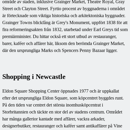
område av staden, inklusive Grainger Market, Theatre Royal, Gray
Street och Clayton Street. Fyrtio procent av byggnaderna i området
är förtecknade som viktiga historiska och arkitektoniska byggnader.
Grainger Towns blickfång är Grey's Monument, uppfört 1838 för att
fira reformeringsakten från 1832, utarbetad under Earl Greys tid som
premiärminister. Du hittar också ett stort utbud av restauranger,
barer, kaféer och affärer här, liksom den berömda Grainger Market,
där den ursprungliga Marks och Spencers Penny Bazaar ligger.
Shopping i Newcastle
Eldon Square Shopping Center öppnades 1977 och är uppkallat
efter det ursprungliga Eldon Square, som köpcentret byggdes runt.
På den tiden var centret det största inomhusköpcentrat i
Storbritannien och täckte en stor del av stadens centrum. Området
har många gallerior kantade med affärer, vackra arkader,
designerbutiker, restauranger och kaféer samt antikaffärer på Vine