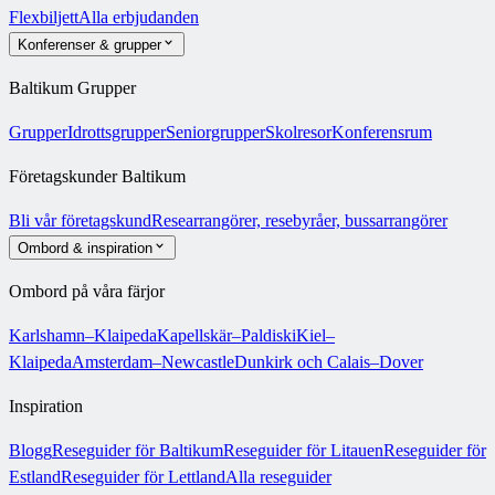
Flexbiljett
Alla erbjudanden
Konferenser & grupper
Baltikum Grupper
Grupper
Idrottsgrupper
Seniorgrupper
Skolresor
Konferensrum
Företagskunder Baltikum
Bli vår företagskund
Researrangörer, resebyråer, bussarrangörer
Ombord & inspiration
Ombord på våra färjor
Karlshamn–Klaipeda
Kapellskär–Paldiski
Kiel–
Klaipeda
Amsterdam–Newcastle
Dunkirk och Calais–Dover
Inspiration
Blogg
Reseguider för Baltikum
Reseguider för Litauen
Reseguider för
Estland
Reseguider för Lettland
Alla reseguider