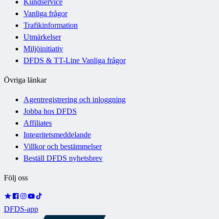
Kundservice
Vanliga frågor
Trafikinformation
Utmärkelser
Miljöinitiativ
DFDS & TT-Line Vanliga frågor
Övriga länkar
Agentregistrering och inloggning
Jobba hos DFDS
Affiliates
Integritetsmeddelande
Villkor och bestämmelser
Beställ DFDS nyhetsbrev
Följ oss
DFDS-app