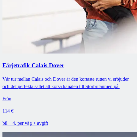
Färjetrafik Calais-Dover
Vår tur mellan Calais och Dover är den kortaste rutten vi erbjuder
och det perfekta sättet att korsa kanalen till Storbritannien på.
Från
114 €
bil + 4, per väg + avgift