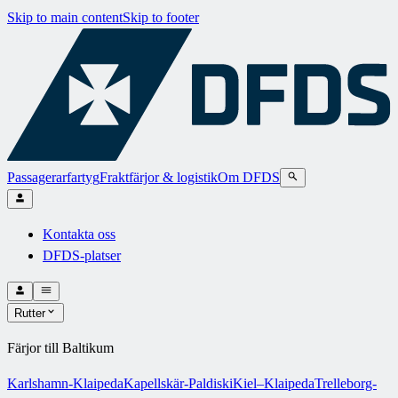
Skip to main content
Skip to footer
Passagerarfartyg
Fraktfärjor & logistik
Om DFDS
Kontakta oss
DFDS-platser
Rutter
Färjor till Baltikum
Karlshamn-Klaipeda
Kapellskär-Paldiski
Kiel–Klaipeda
Trelleborg-