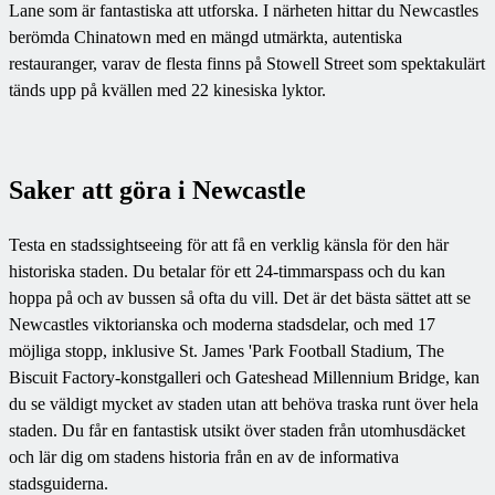
Lane som är fantastiska att utforska. I närheten hittar du Newcastles
berömda Chinatown med en mängd utmärkta, autentiska
restauranger, varav de flesta finns på Stowell Street som spektakulärt
tänds upp på kvällen med 22 kinesiska lyktor.
Saker att göra i Newcastle
Testa en stadssightseeing för att få en verklig känsla för den här
historiska staden. Du betalar för ett 24-timmarspass och du kan
hoppa på och av bussen så ofta du vill. Det är det bästa sättet att se
Newcastles viktorianska och moderna stadsdelar, och med 17
möjliga stopp, inklusive St. James 'Park Football Stadium, The
Biscuit Factory-konstgalleri och Gateshead Millennium Bridge, kan
du se väldigt mycket av staden utan att behöva traska runt över hela
staden. Du får en fantastisk utsikt över staden från utomhusdäcket
och lär dig om stadens historia från en av de informativa
stadsguiderna.