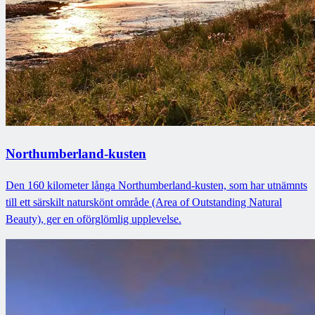
Northumberland-kusten
Den 160 kilometer långa Northumberland-kusten, som har utnämnts
till ett särskilt naturskönt område (Area of Outstanding Natural
Beauty), ger en oförglömlig upplevelse.