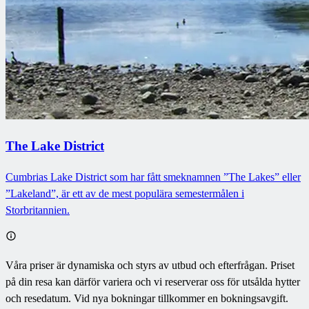
The Lake District
Cumbrias Lake District som har fått smeknamnen ”The Lakes” eller
”Lakeland”, är ett av de mest populära semestermålen i
Storbritannien.
Våra priser är dynamiska och styrs av utbud och efterfrågan. Priset
på din resa kan därför variera och vi reserverar oss för utsålda hytter
och resedatum. Vid nya bokningar tillkommer en bokningsavgift.