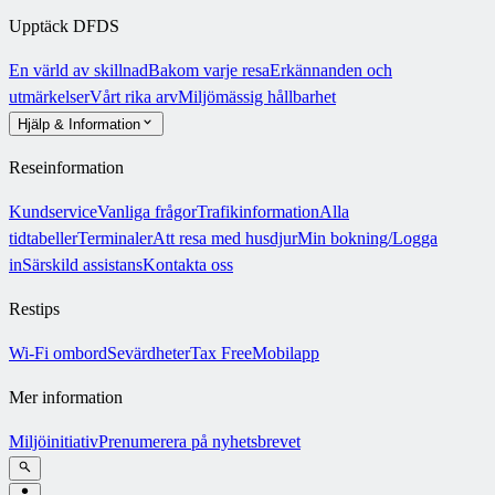
Upptäck DFDS
En värld av skillnad
Bakom varje resa
Erkännanden och
utmärkelser
Vårt rika arv
Miljömässig hållbarhet
Hjälp & Information
Reseinformation
Kundservice
Vanliga frågor
Trafikinformation
Alla
tidtabeller
Terminaler
Att resa med husdjur
Min bokning/Logga
in
Särskild assistans
Kontakta oss
Restips
Wi-Fi ombord
Sevärdheter
Tax Free
Mobilapp
Mer information
Miljöinitiativ
Prenumerera på nyhetsbrevet