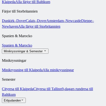
Klaipeda
Alla färjor till Baltikum
Färjor till Storbritannien
Dunkirk–Dover
Calais–Dover
Amsterdam–Newcastle
Dieppe–
Newhaven
Alla färjor till Storbritannien
Spanien & Marocko
Spanien & Marocko
Minikryssningar & Semester
Minikryssningar
Minikryssning till Klaipeda
Alla minikryssningar
Semester
Cityresa till Klaipeda
Cityresa till Tallinn
9-dagars rundresa till
Baltikum
Erbjudanden