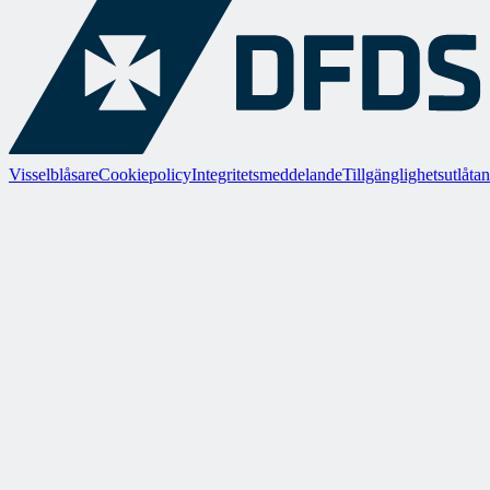
Visselblåsare
Cookiepolicy
Integritetsmeddelande
Tillgänglighetsutlåta