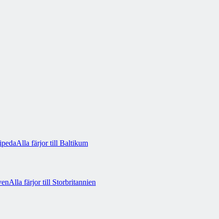
ipeda
Alla färjor till Baltikum
ven
Alla färjor till Storbritannien