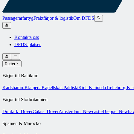
Passagerarfartyg
Fraktfärjor & logistik
Om DFDS
Kontakta oss
DFDS-platser
Rutter
Färjor till Baltikum
Karlshamn-Klaipeda
Kapellskär-Paldiski
Kiel–Klaipeda
Trelleborg-Kla
Färjor till Storbritannien
Dunkirk–Dover
Calais–Dover
Amsterdam–Newcastle
Dieppe–Newha
Spanien & Marocko