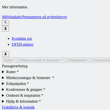
Mer information
Miljöinitiativ
Prenumerera på nyhetsbrevet
Kontakta oss
DFDS-platser
Rutter
Minikryssningar & Semester
Erbjudanden
Konferenser
Passagerarfartyg
Rutter
Minikryssningar & Semester
Erbjudanden
Konferenser & grupper
Ombord & inspiration
Hjälp & Information
Fraktfärjor & logistik