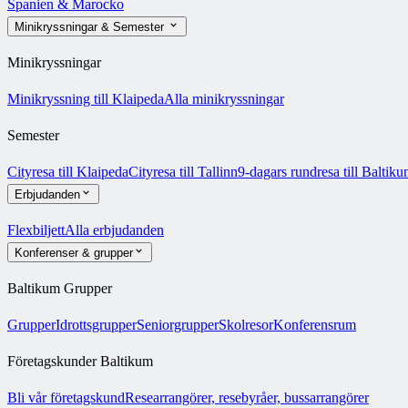
Spanien & Marocko
Minikryssningar & Semester
Minikryssningar
Minikryssning till Klaipeda
Alla minikryssningar
Semester
Cityresa till Klaipeda
Cityresa till Tallinn
9-dagars rundresa till Baltik
Erbjudanden
Flexbiljett
Alla erbjudanden
Konferenser & grupper
Baltikum Grupper
Grupper
Idrottsgrupper
Seniorgrupper
Skolresor
Konferensrum
Företagskunder Baltikum
Bli vår företagskund
Researrangörer, resebyråer, bussarrangörer