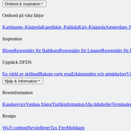
Ombord & inspiration
Ombord på våra färjor
Karlshamn–Klaipeda
Kapellskär–Paldiski
Kiel–Klaipeda
Amsterdam–N
Inspiration
Blogg
Reseguider för Baltikum
Reseguider för Litauen
Reseguider för 
Upptäck DFDS
En värld av skillnad
Bakom varje resa
Erkännanden och utmärkelser
Vå
Hjälp & Information
Reseinformation
Kundservice
Vanliga frågor
Trafikinformation
Alla tidtabeller
Terminale
Restips
Wi-Fi ombord
Sevärdheter
Tax Free
Mobilapp