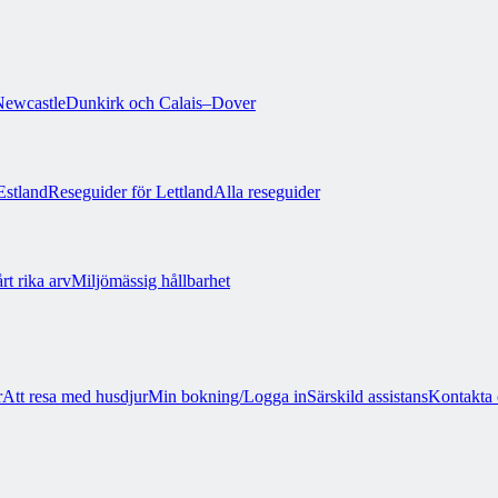
ewcastle
Dunkirk och Calais–Dover
Estland
Reseguider för Lettland
Alla reseguider
rt rika arv
Miljömässig hållbarhet
r
Att resa med husdjur
Min bokning/Logga in
Särskild assistans
Kontakta 