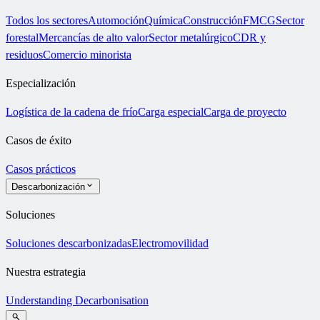
Todos los sectores
Automoción
Química
Construcción
FMCG
Sector
forestal
Mercancías de alto valor
Sector metalúrgico
CDR y
residuos
Comercio minorista
Especialización
Logística de la cadena de frío
Carga especial
Carga de proyecto
Casos de éxito
Casos prácticos
Descarbonización
Soluciones
Soluciones descarbonizadas
Electromovilidad
Nuestra estrategia
Understanding Decarbonisation