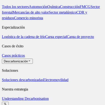
Todos los sectores
Automoción
Química
Construcción
FMCG
Sector
forestal
Mercancías de alto valor
Sector metalúrgico
CDR y
residuos
Comercio minorista
Especialización
Logística de la cadena de frío
Carga especial
Carga de proyecto
Casos de éxito
Casos prácticos
Descarbonización
Soluciones
Soluciones descarbonizadas
Electromovilidad
Nuestra estrategia
Understanding Decarbonisation