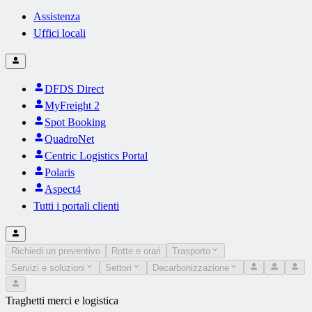
Assistenza
Uffici locali
DFDS Direct
MyFreight 2
Spot Booking
QuadroNet
Centric Logistics Portal
Polaris
Aspect4
Tutti i portali clienti
Richiedi un preventivo
Rotte e orari
Trasporto
Servizi e soluzioni
Settori
Decarbonizzazione
Traghetti merci e logistica