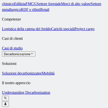
chimico
Edilizia
FMCG
Settore forestale
Merci di alto valore
Settore
metallurgico
RDF e rifiuti
Retail
Competenze
Logistica della catena del freddo
Carichi speciali
Project cargo
Casi di clienti
Casi di studio
Decarbonizzazione
Soluzioni
Soluzioni decarbonizzate
eMobilità
Il nostro approccio
Understanding Decarbonisation