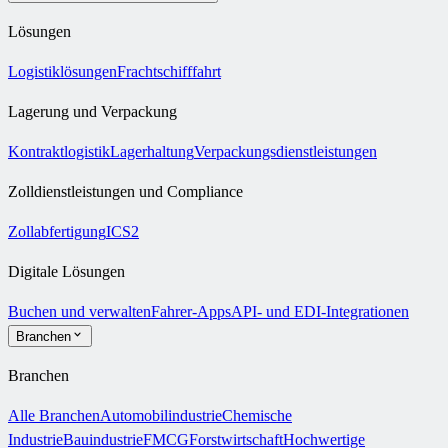
Lösungen
Logistiklösungen
Frachtschifffahrt
Lagerung und Verpackung
Kontraktlogistik
Lagerhaltung
Verpackungsdienstleistungen
Zolldienstleistungen und Compliance
Zollabfertigung
ICS2
Digitale Lösungen
Buchen und verwalten
Fahrer-Apps
API- und EDI-Integrationen
Branchen
Branchen
Alle Branchen
Automobilindustrie
Chemische
Industrie
Bauindustrie
FMCG
Forstwirtschaft
Hochwertige