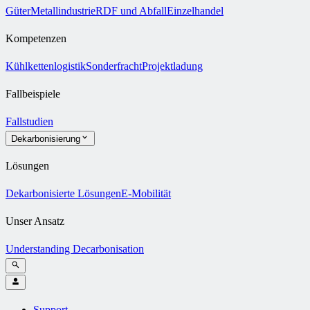
Güter
Metallindustrie
RDF und Abfall
Einzelhandel
Kompetenzen
Kühlkettenlogistik
Sonderfracht
Projektladung
Fallbeispiele
Fallstudien
Dekarbonisierung
Lösungen
Dekarbonisierte Lösungen
E-Mobilität
Unser Ansatz
Understanding Decarbonisation
Support