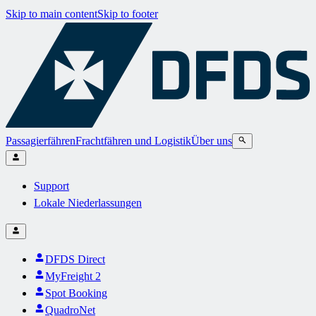
Skip to main content
Skip to footer
Passagierfähren
Frachtfähren und Logistik
Über uns
Support
Lokale Niederlassungen
DFDS Direct
MyFreight 2
Spot Booking
QuadroNet