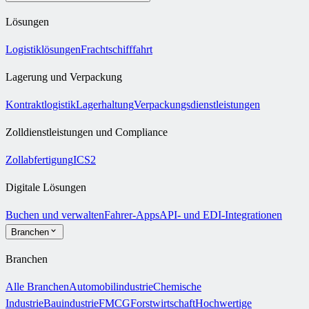
Lösungen
Logistiklösungen
Frachtschifffahrt
Lagerung und Verpackung
Kontraktlogistik
Lagerhaltung
Verpackungsdienstleistungen
Zolldienstleistungen und Compliance
Zollabfertigung
ICS2
Digitale Lösungen
Buchen und verwalten
Fahrer-Apps
API- und EDI-Integrationen
Branchen
Branchen
Alle Branchen
Automobilindustrie
Chemische
Industrie
Bauindustrie
FMCG
Forstwirtschaft
Hochwertige