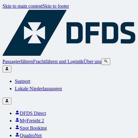
Skip to main content
Skip to footer
Passagierfähren
Frachtfähren und Logistik
Über uns
Support
Lokale Niederlassungen
DFDS Direct
MyFreight 2
Spot Booking
QuadroNet