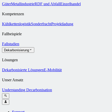
Güter
Metallindustrie
RDF und Abfall
Einzelhandel
Kompetenzen
Kühlkettenlogistik
Sonderfracht
Projektladung
Fallbeispiele
Fallstudien
Dekarbonisierung
Lösungen
Dekarbonisierte Lösungen
E-Mobilität
Unser Ansatz
Understanding Decarbonisation
Support