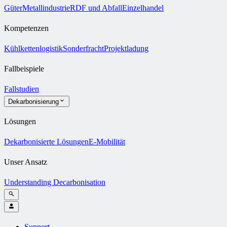
Güter
Metallindustrie
RDF und Abfall
Einzelhandel
Kompetenzen
Kühlkettenlogistik
Sonderfracht
Projektladung
Fallbeispiele
Fallstudien
Dekarbonisierung
Lösungen
Dekarbonisierte Lösungen
E-Mobilität
Unser Ansatz
Understanding Decarbonisation
Support