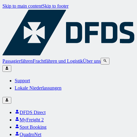
Skip to main content
Skip to footer
Passagierfähren
Frachtfähren und Logistik
Über uns
Support
Lokale Niederlassungen
DFDS Direct
MyFreight 2
Spot Booking
QuadroNet