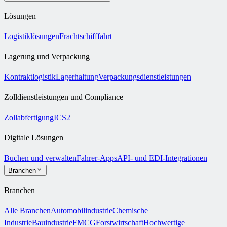
Lösungen
Logistiklösungen
Frachtschifffahrt
Lagerung und Verpackung
Kontraktlogistik
Lagerhaltung
Verpackungsdienstleistungen
Zolldienstleistungen und Compliance
Zollabfertigung
ICS2
Digitale Lösungen
Buchen und verwalten
Fahrer-Apps
API- und EDI-Integrationen
Branchen
Branchen
Alle Branchen
Automobilindustrie
Chemische
Industrie
Bauindustrie
FMCG
Forstwirtschaft
Hochwertige