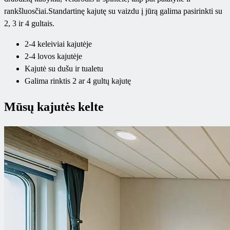
rankšluosčiai.Standartinę kajutę su vaizdu į jūrą galima pasirinkti su
2, 3 ir 4 gultais.
2-4 keleiviai kajutėje
2-4 lovos kajutėje
Kajutė su dušu ir tualetu
Galima rinktis 2 ar 4 gultų kajutę
Mūsų kajutės kelte