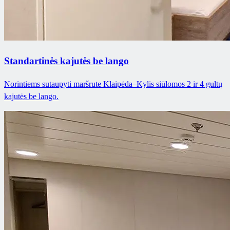
Standartinės kajutės be lango
Norintiems sutaupyti maršrute Klaipėda–Kylis siūlomos 2 ir 4 gultų
kajutės be lango.