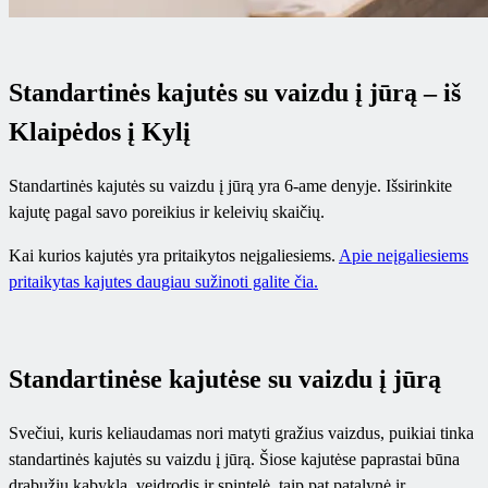
Standartinės kajutės su vaizdu į jūrą – iš
Klaipėdos į Kylį
Standartinės kajutės su vaizdu į jūrą yra 6-ame denyje. Išsirinkite
kajutę pagal savo poreikius ir keleivių skaičių.
Kai kurios kajutės yra pritaikytos neįgaliesiems.
Apie neįgaliesiems
pritaikytas kajutes daugiau sužinoti galite čia.
Standartinėse kajutėse su vaizdu į jūrą
Svečiui, kuris keliaudamas nori matyti gražius vaizdus, puikiai tinka
standartinės kajutės su vaizdu į jūrą. Šiose kajutėse paprastai būna
drabužių kabykla, veidrodis ir spintelė, taip pat patalynė ir