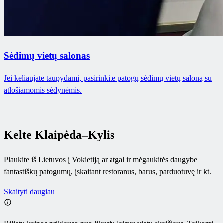
​Sėdimų vietų salonas
Jei keliaujate taupydami, pasirinkite patogų sėdimų vietų saloną su
atlošiamomis sėdynėmis.
Kelte Klaipėda–Kylis
Plaukite iš Lietuvos į Vokietiją ar atgal ir mėgaukitės daugybe
fantastiškų patogumų, įskaitant restoranus, barus, parduotuvę ir kt.
Skaityti daugiau