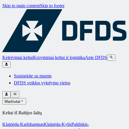
Skip to main content
Skip to footer
Keleiviniai keltai
Krovininiai keltai ir logistika
Apie DFDS
Susisiekite su mumis
DFDS veiklos vykdymo vietos
Maršrutai
Keltai iš Baltijos šalių
Klaipėda-Karlshamnas
Klaipėda-Kylis
Paldiskis-