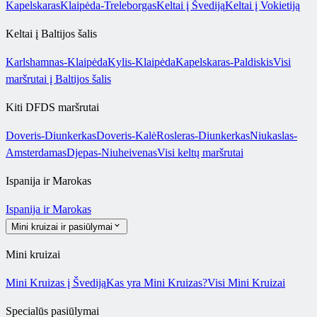
Kapelskaras
Klaipėda-Treleborgas
Keltai į Švediją
Keltai į Vokietiją
Keltai į Baltijos šalis
Karlshamnas-Klaipėda
Kylis-Klaipėda
Kapelskaras-Paldiskis
Visi
maršrutai į Baltijos šalis
Kiti DFDS maršrutai
Doveris-Diunkerkas
Doveris-Kalė
Rosleras-Diunkerkas
Niukaslas-
Amsterdamas
Djepas-Niuheivenas
Visi keltų maršrutai
Ispanija ir Marokas
Ispanija ir Marokas
Mini kruizai ir pasiūlymai
Mini kruizai
Mini Kruizas į Švediją
Kas yra Mini Kruizas?
Visi Mini Kruizai
Specialūs pasiūlymai