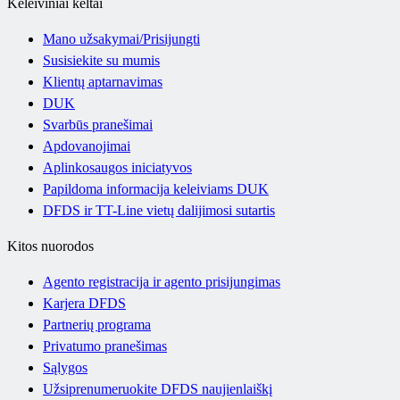
Keleiviniai keltai
Mano užsakymai/Prisijungti
Susisiekite su mumis
Klientų aptarnavimas
DUK
Svarbūs pranešimai
Apdovanojimai
Aplinkosaugos iniciatyvos
Papildoma informacija keleiviams DUK
DFDS ir TT-Line vietų dalijimosi sutartis
Kitos nuorodos
Agento registracija ir agento prisijungimas
Karjera DFDS
Partnerių programa
Privatumo pranešimas
Sąlygos
Užsiprenumeruokite DFDS naujienlaiškį