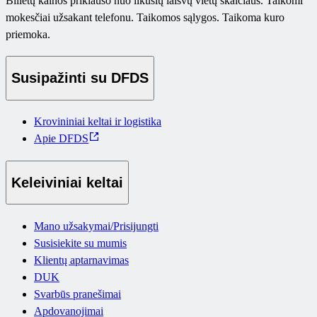
Bilietų kainos priklauso nuo likusių laisvų vietų skaičiaus. Taikomi
mokesčiai užsakant telefonu. Taikomos sąlygos. Taikoma kuro
priemoka.
Susipažinti su DFDS
Krovininiai keltai ir logistika
Apie DFDS
Keleiviniai keltai
Mano užsakymai/Prisijungti
Susisiekite su mumis
Klientų aptarnavimas
DUK
Svarbūs pranešimai
Apdovanojimai