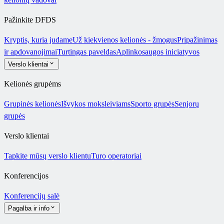
Pažinkite DFDS
Kryptis, kuria judame
Už kiekvienos kelionės - žmogus
Pripažinimas
ir apdovanojimai
Turtingas paveldas
Aplinkosaugos iniciatyvos
Verslo klientai
Kelionės grupėms
Grupinės kelionės
Išvykos moksleiviams
Sporto grupės
Senjorų
grupės
Verslo klientai
Tapkite mūsų verslo klientu
Turo operatoriai
Konferencijos
Konferencijų salė
Pagalba ir info