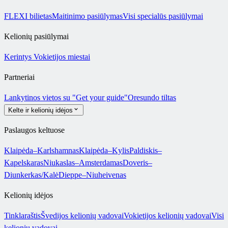
FLEXI bilietas
Maitinimo pasiūlymas
Visi specialūs pasiūlymai
Kelionių pasiūlymai
Kerintys Vokietijos miestai
Partneriai
Lankytinos vietos su "Get your guide"
Oresundo tiltas
Kelte ir kelionių idėjos
Paslaugos keltuose
Klaipėda–Karlshamnas
Klaipėda–Kylis
Paldiskis–
Kapelskaras
Niukaslas–Amsterdamas
Doveris–
Diunkerkas/Kalė
Dieppe–Niuheivenas
Kelionių idėjos
Tinklaraštis
Švedijos kelionių vadovai
Vokietijos kelionių vadovai
Visi
kelionių vadovai