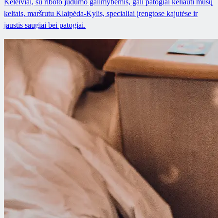
Keleiviai, su riboto judumo galimybėmis, gali patogiai keliauti mūsų
keltais, maršrutu Klaipėda-Kylis, specialiai įrengtose kajutėse ir
jaustis saugiai bei patogiai.