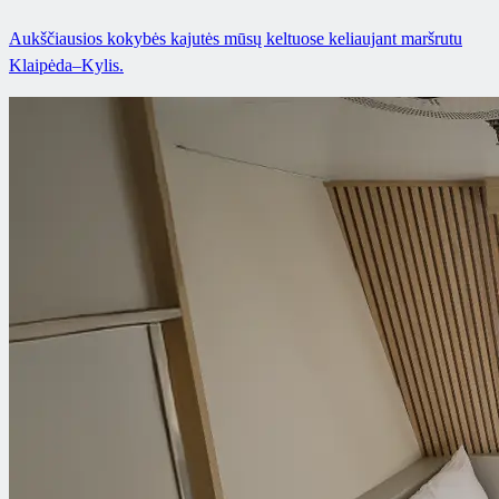
Aukščiausios kokybės kajutės mūsų keltuose keliaujant maršrutu
Klaipėda–Kylis.