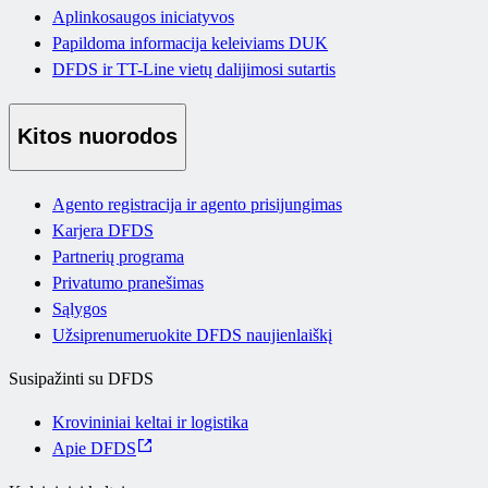
Aplinkosaugos iniciatyvos
Papildoma informacija keleiviams DUK
DFDS ir TT-Line vietų dalijimosi sutartis
Kitos nuorodos
Agento registracija ir agento prisijungimas
Karjera DFDS
Partnerių programa
Privatumo pranešimas
Sąlygos
Užsiprenumeruokite DFDS naujienlaiškį
Susipažinti su DFDS
Krovininiai keltai ir logistika
Apie DFDS