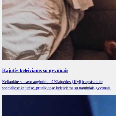
Kajutės keleiviams su gyvūnais
Keliaukite su savo augintiniu iš Klaipėdos į Kylį ir apsistokite
specialiose kajutėse, pritaikytose keleiviams su naminiais gyvūnais.