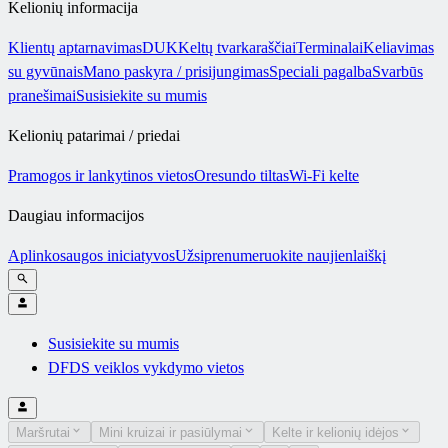
Kelionių informacija
Klientų aptarnavimas
DUK
Keltų tvarkaraščiai
Terminalai
Keliavimas
su gyvūnais
Mano paskyra / prisijungimas
Speciali pagalba
Svarbūs
pranešimai
Susisiekite su mumis
Kelionių patarimai / priedai
Pramogos ir lankytinos vietos
Oresundo tiltas
Wi-Fi kelte
Daugiau informacijos
Aplinkosaugos iniciatyvos
Užsiprenumeruokite naujienlaiškį
Susisiekite su mumis
DFDS veiklos vykdymo vietos
Maršrutai
Mini kruizai ir pasiūlymai
Kelte ir kelionių idėjos