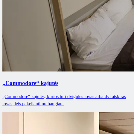
„Commodore“ kajutės
„Commodore“ kajutės, kurios turi dvigules lovas arba dvi atskiras
lovas, leis pakeliauti prabangiau.