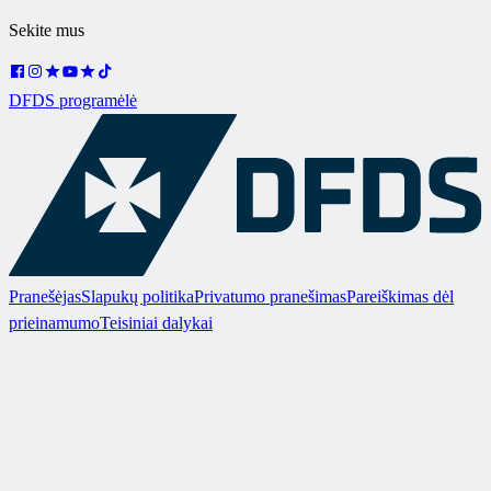
Sekite mus
DFDS programėlė
Pranešėjas
Slapukų politika
Privatumo pranešimas
Pareiškimas dėl
prieinamumo
Teisiniai dalykai