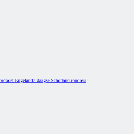
oordoost-Engeland
7-daagse Schotland rondreis