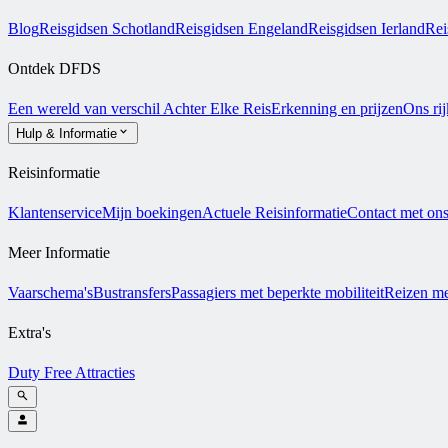
Blog
Reisgidsen Schotland
Reisgidsen Engeland
Reisgidsen Ierland
Rei
Ontdek DFDS
Een wereld van verschil
Achter Elke Reis
Erkenning en prijzen
Ons ri
Hulp & Informatie
Reisinformatie
Klantenservice
Mijn boekingen
Actuele Reisinformatie
Contact met on
Meer Informatie
Vaarschema's
Bustransfers
Passagiers met beperkte mobiliteit
Reizen me
Extra's
Duty Free
Attracties