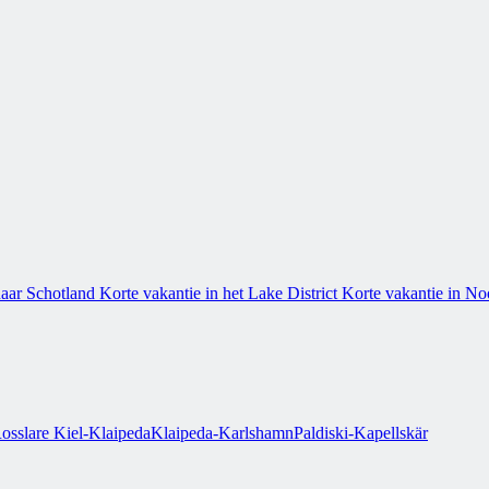
naar Schotland
Korte vakantie in het Lake District
Korte vakantie in N
osslare
Kiel-Klaipeda
Klaipeda-Karlshamn
Paldiski-Kapellskär