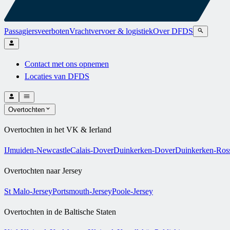
Passagiersveerboten
Vrachtvervoer & logistiek
Over DFDS
Contact met ons opnemen
Locaties van DFDS
Overtochten
Overtochten in het VK & Ierland
IJmuiden-Newcastle
Calais-Dover
Duinkerken-Dover
Duinkerken-Ross
Overtochten naar Jersey
St Malo-Jersey
Portsmouth-Jersey
Poole-Jersey
Overtochten in de Baltische Staten