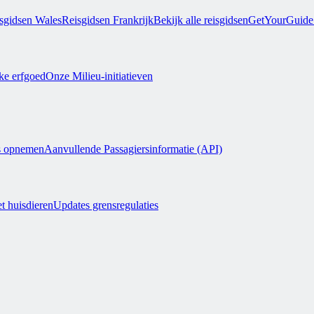
sgidsen Wales
Reisgidsen Frankrijk
Bekijk alle reisgidsen
GetYourGuide 
jke erfgoed
Onze Milieu-initiatieven
s opnemen
Aanvullende Passagiersinformatie (API)
t huisdieren
Updates grensregulaties