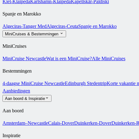
Kiel-Klaipeda
Karlshamn-Klaipeda
Kapellskär-Paldiski
Spanje en Marokko
Algeciras-Tanger Med
Algeciras-Ceuta
Spanje en Marokko
MiniCruises & Bestemmingen
MiniCruises
MiniCruise Newcastle
Wat is een MiniCruise?
Alle MiniCruises
Bestemmingen
4-daagse MiniCruise Newcastle
Edinburgh Stedentrip
Korte vakantie 
Aanbiedingen
Aan boord & Inspiratie
Aan boord
Amsterdam–Newcastle
Calais-Dover
Duinkerken-Dover
Duinkerken-R
Inspiratie