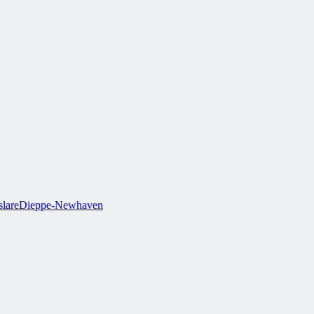
lare
Dieppe-Newhaven