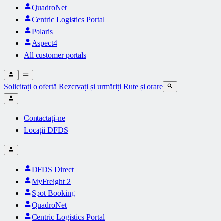
QuadroNet
Centric Logistics Portal
Polaris
Aspect4
All customer portals
Solicitați o ofertă
Rezervați și urmăriți
Rute și orare
Contactați-ne
Locații DFDS
DFDS Direct
MyFreight 2
Spot Booking
QuadroNet
Centric Logistics Portal