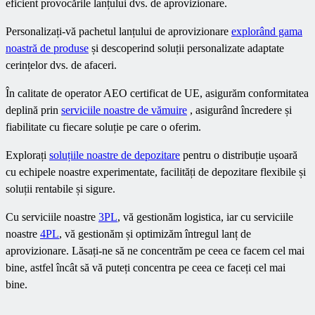
eficient provocările lanțului dvs. de aprovizionare.
Personalizați-vă pachetul lanțului de aprovizionare
explorând gama
noastră de produse
și descoperind soluții personalizate adaptate
cerințelor dvs. de afaceri.
În calitate de operator AEO certificat de UE, asigurăm conformitatea
deplină prin
serviciile noastre de vămuire
, asigurând încredere și
fiabilitate cu fiecare soluție pe care o oferim.
Explorați
soluțiile noastre de depozitare
pentru o distribuție ușoară
cu echipele noastre experimentate, facilități de depozitare flexibile și
soluții rentabile și sigure.
Cu serviciile noastre
3PL
, vă gestionăm logistica, iar cu serviciile
noastre
4PL
, vă gestionăm și optimizăm întregul lanț de
aprovizionare. Lăsați-ne să ne concentrăm pe ceea ce facem cel mai
bine, astfel încât să vă puteți concentra pe ceea ce faceți cel mai
bine.