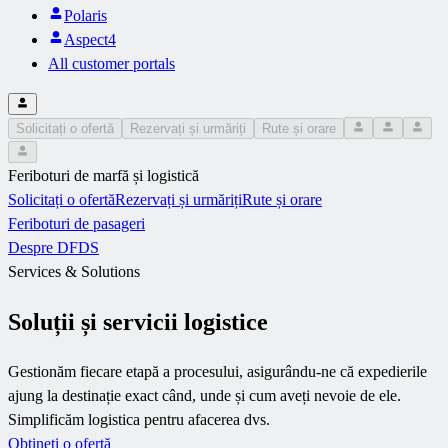
Polaris
Aspect4
All customer portals
Solicitați o ofertă
Rezervați și urmăriți
Rute și orare
Feriboturi de marfă și logistică
Solicitați o ofertă
Rezervați și urmăriți
Rute și orare
Feriboturi de pasageri
Despre DFDS
Services & Solutions
Soluții și servicii logistice
Gestionăm fiecare etapă a procesului, asigurându-ne că expedierile
ajung la destinație exact când, unde și cum aveți nevoie de ele.
Simplificăm logistica pentru afacerea dvs.
Obțineți o ofertă