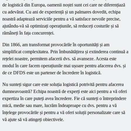
de logistică din Europa, oamenii noștri sunt cei care ne diferențiază
cu adevărat. Cu ani de experiență și un palmares dovedit, echipa
noastră adaptează serviciile pentru a vă satisface nevoile precise,
ajutându-vă să optimizați operațiunile, să reduceți costurile și să
rămâneți în fața concurenței.
Din 1866, am transformat provocările în oportunități și am
simplificat complexitatea. Prin îmbunătățirea și extinderea continuă a
rețelei noastre, permitem afacerii dvs. să avanseze. Acesta este
modul în care facem operațiunile mai ușoare pentru afacerea dvs. și
de ce DFDS este un partener de încredere în logistică.
Nu sunteți sigur care este soluția logistică potrivită pentru afacerea
dumneavoastră? Echipa noastră de experți este aici pentru a vă oferi
expertiza în care puteți avea încredere. Fie că sunteți o întreprindere
mică, medie sau mare, lucrăm îndeaproape cu dvs. pentru a vă
înțelege provocările și pentru a vă oferi soluții personalizate care să
vă ajute să vă atingeți obiectivele.