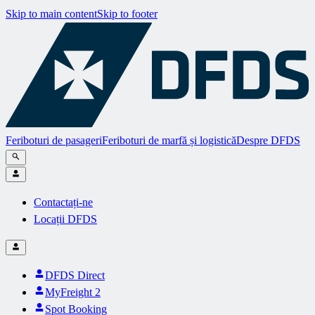
Skip to main content
Skip to footer
Feriboturi de pasageri
Feriboturi de marfă și logistică
Despre DFDS
Contactați-ne
Locații DFDS
DFDS Direct
MyFreight 2
Spot Booking