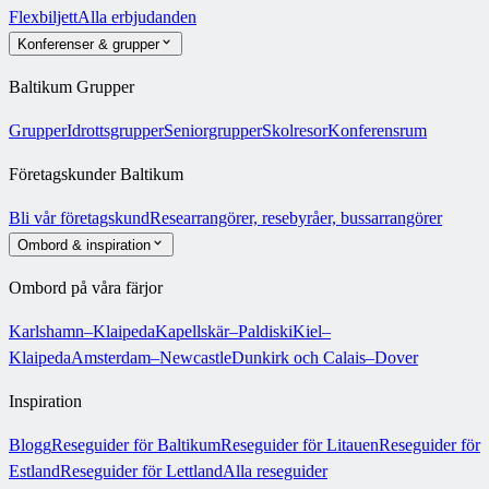
Flexbiljett
Alla erbjudanden
Konferenser & grupper
Baltikum Grupper
Grupper
Idrottsgrupper
Seniorgrupper
Skolresor
Konferensrum
Företagskunder Baltikum
Bli vår företagskund
Researrangörer, resebyråer, bussarrangörer
Ombord & inspiration
Ombord på våra färjor
Karlshamn–Klaipeda
Kapellskär–Paldiski
Kiel–
Klaipeda
Amsterdam–Newcastle
Dunkirk och Calais–Dover
Inspiration
Blogg
Reseguider för Baltikum
Reseguider för Litauen
Reseguider för
Estland
Reseguider för Lettland
Alla reseguider