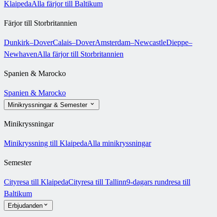
Klaipeda
Alla färjor till Baltikum
Färjor till Storbritannien
Dunkirk–Dover
Calais–Dover
Amsterdam–Newcastle
Dieppe–
Newhaven
Alla färjor till Storbritannien
Spanien & Marocko
Spanien & Marocko
Minikryssningar & Semester
Minikryssningar
Minikryssning till Klaipeda
Alla minikryssningar
Semester
Cityresa till Klaipeda
Cityresa till Tallinn
9-dagars rundresa till
Baltikum
Erbjudanden