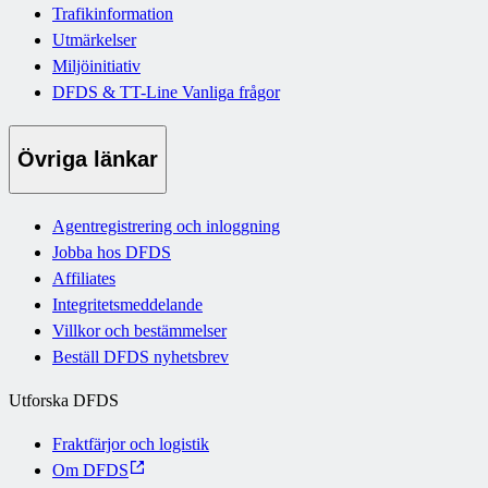
Trafikinformation
Utmärkelser
Miljöinitiativ
DFDS & TT-Line Vanliga frågor
Övriga länkar
Agentregistrering och inloggning
Jobba hos DFDS
Affiliates
Integritetsmeddelande
Villkor och bestämmelser
Beställ DFDS nyhetsbrev
Utforska DFDS
Fraktfärjor och logistik
Om DFDS