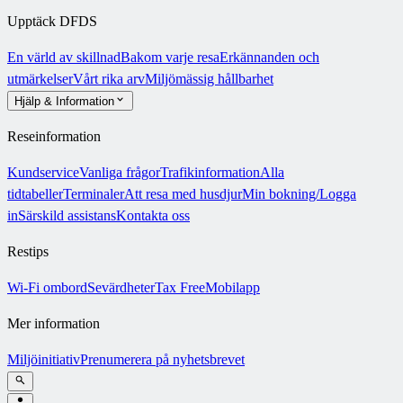
Upptäck DFDS
En värld av skillnad
Bakom varje resa
Erkännanden och
utmärkelser
Vårt rika arv
Miljömässig hållbarhet
Hjälp & Information
Reseinformation
Kundservice
Vanliga frågor
Trafikinformation
Alla
tidtabeller
Terminaler
Att resa med husdjur
Min bokning/Logga
in
Särskild assistans
Kontakta oss
Restips
Wi-Fi ombord
Sevärdheter
Tax Free
Mobilapp
Mer information
Miljöinitiativ
Prenumerera på nyhetsbrevet