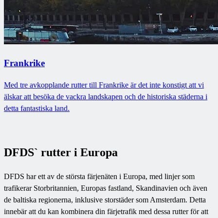
Frankrike
Med tre avkopplande rutter till Frankrike är det inte konstigt att vi
älskar att besöka de vackra landskapen och de historiska städerna i
detta fantastiska land.
DFDS` rutter i Europa
DFDS har ett av de största färjenäten i Europa, med linjer som
trafikerar Storbritannien, Europas fastland, Skandinavien och även
de baltiska regionerna, inklusive storstäder som Amsterdam. Detta
innebär att du kan kombinera din färjetrafik med dessa rutter för att