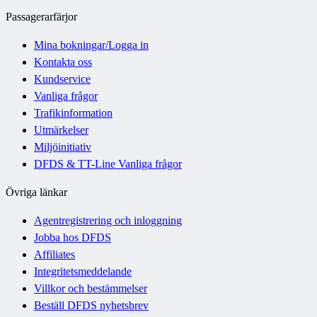
Passagerarfärjor
Mina bokningar/Logga in
Kontakta oss
Kundservice
Vanliga frågor
Trafikinformation
Utmärkelser
Miljöinitiativ
DFDS & TT-Line Vanliga frågor
Övriga länkar
Agentregistrering och inloggning
Jobba hos DFDS
Affiliates
Integritetsmeddelande
Villkor och bestämmelser
Beställ DFDS nyhetsbrev