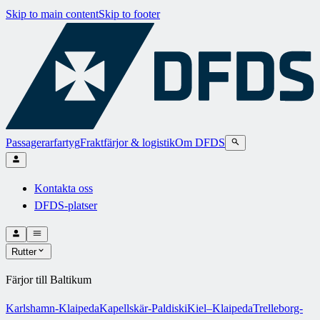
Skip to main content
Skip to footer
Passagerarfartyg
Fraktfärjor & logistik
Om DFDS
Kontakta oss
DFDS-platser
Rutter
Färjor till Baltikum
Karlshamn-Klaipeda
Kapellskär-Paldiski
Kiel–Klaipeda
Trelleborg-