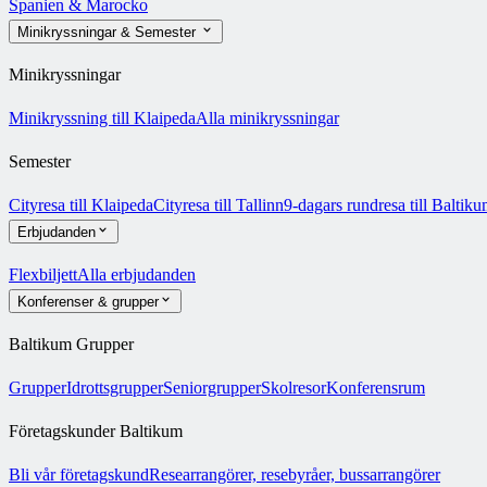
Spanien & Marocko
Minikryssningar & Semester
Minikryssningar
Minikryssning till Klaipeda
Alla minikryssningar
Semester
Cityresa till Klaipeda
Cityresa till Tallinn
9-dagars rundresa till Baltik
Erbjudanden
Flexbiljett
Alla erbjudanden
Konferenser & grupper
Baltikum Grupper
Grupper
Idrottsgrupper
Seniorgrupper
Skolresor
Konferensrum
Företagskunder Baltikum
Bli vår företagskund
Researrangörer, resebyråer, bussarrangörer