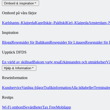
Ombord & inspiration
Ombord på våra färjor
Karlshamn–Klaipeda
Kapellskär–Paldiski
Kiel–Klaipeda
Amsterdam–N
Inspiration
Blogg
Reseguider för Baltikum
Reseguider för Litauen
Reseguider för 
Upptäck DFDS
En värld av skillnad
Bakom varje resa
Erkännanden och utmärkelser
Vå
Hjälp & Information
Reseinformation
Kundservice
Vanliga frågor
Trafikinformation
Alla tidtabeller
Terminale
Restips
Wi-Fi ombord
Sevärdheter
Tax Free
Mobilapp