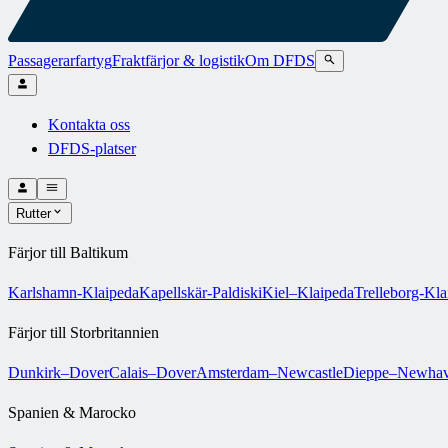
Passagerarfartyg
Fraktfärjor & logistik
Om DFDS
Kontakta oss
DFDS-platser
Rutter
Färjor till Baltikum
Karlshamn-Klaipeda
Kapellskär-Paldiski
Kiel–Klaipeda
Trelleborg-Kla
Färjor till Storbritannien
Dunkirk–Dover
Calais–Dover
Amsterdam–Newcastle
Dieppe–Newha
Spanien & Marocko