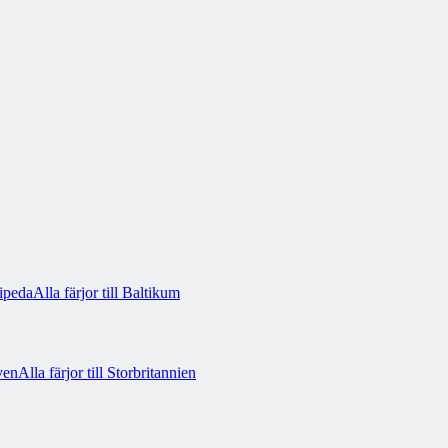
ipeda
Alla färjor till Baltikum
ven
Alla färjor till Storbritannien