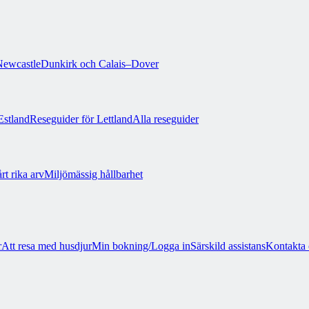
ewcastle
Dunkirk och Calais–Dover
Estland
Reseguider för Lettland
Alla reseguider
rt rika arv
Miljömässig hållbarhet
r
Att resa med husdjur
Min bokning/Logga in
Särskild assistans
Kontakta 