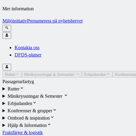
Mer information
Miljöinitiativ
Prenumerera på nyhetsbrevet
Kontakta oss
DFDS-platser
Rutter
Minikryssningar & Semester
Erbjudanden
Konferenser
Passagerarfartyg
Rutter
Minikryssningar & Semester
Erbjudanden
Konferenser & grupper
Ombord & inspiration
Hjälp & Information
Fraktfärjor & logistik