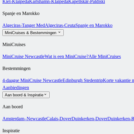
Kiel-Klaipeda
Karlshamn-Klaipeda
Kapellskär-Paldiski
Spanje en Marokko
Algeciras-Tanger Med
Algeciras-Ceuta
Spanje en Marokko
MiniCruises & Bestemmingen
MiniCruises
MiniCruise Newcastle
Wat is een MiniCruise?
Alle MiniCruises
Bestemmingen
4-daagse MiniCruise Newcastle
Edinburgh Stedentrip
Korte vakantie 
Aanbiedingen
Aan boord & Inspiratie
Aan boord
Amsterdam–Newcastle
Calais-Dover
Duinkerken-Dover
Duinkerken-R
Inspiratie