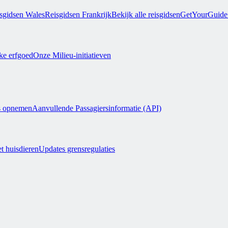
sgidsen Wales
Reisgidsen Frankrijk
Bekijk alle reisgidsen
GetYourGuide 
jke erfgoed
Onze Milieu-initiatieven
s opnemen
Aanvullende Passagiersinformatie (API)
t huisdieren
Updates grensregulaties