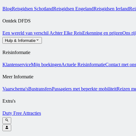
Blog
Reisgidsen Schotland
Reisgidsen Engeland
Reisgidsen Ierland
Rei
Ontdek DFDS
Een wereld van verschil
Achter Elke Reis
Erkenning en prijzen
Ons ri
Hulp & Informatie
Reisinformatie
Klantenservice
Mijn boekingen
Actuele Reisinformatie
Contact met on
Meer Informatie
Vaarschema's
Bustransfers
Passagiers met beperkte mobiliteit
Reizen me
Extra's
Duty Free
Attracties