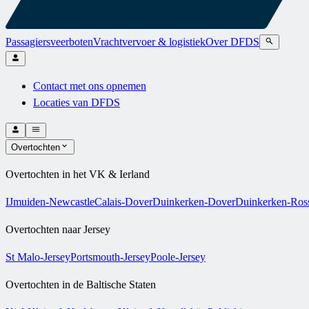
Passagiersveerboten
Vrachtvervoer & logistiek
Over DFDS
Contact met ons opnemen
Locaties van DFDS
Overtochten
Overtochten in het VK & Ierland
IJmuiden-Newcastle
Calais-Dover
Duinkerken-Dover
Duinkerken-Ross
Overtochten naar Jersey
St Malo-Jersey
Portsmouth-Jersey
Poole-Jersey
Overtochten in de Baltische Staten