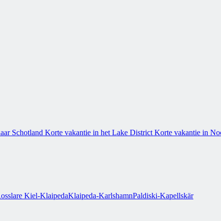
naar Schotland
Korte vakantie in het Lake District
Korte vakantie in N
osslare
Kiel-Klaipeda
Klaipeda-Karlshamn
Paldiski-Kapellskär