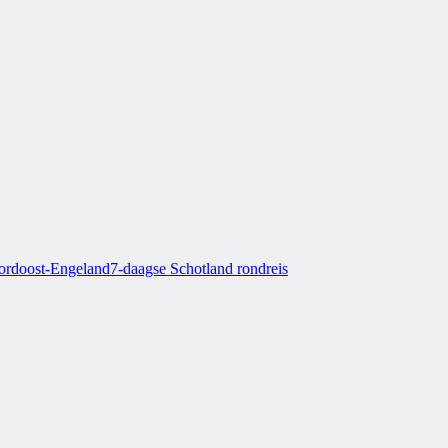
oordoost-Engeland
7-daagse Schotland rondreis