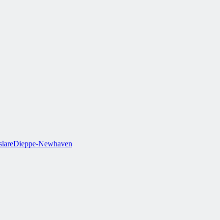
lare
Dieppe-Newhaven