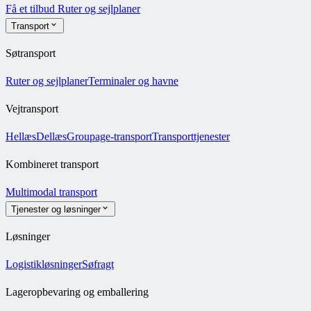
Få et tilbud
Ruter og sejlplaner
Transport
Søtransport
Ruter og sejlplaner
Terminaler og havne
Vejtransport
Hellæs
Dellæs
Groupage-transport
Transporttjenester
Kombineret transport
Multimodal transport
Tjenester og løsninger
Løsninger
Logistikløsninger
Søfragt
Lageropbevaring og emballering