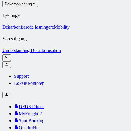
Dekarbonisering
Løsninger
Dekarboniserede løsninger
eMobility
Vores tilgang
Understanding Decarbonisation
Support
Lokale kontorer
DFDS Direct
MyFreight 2
Spot Booking
QuadroNet