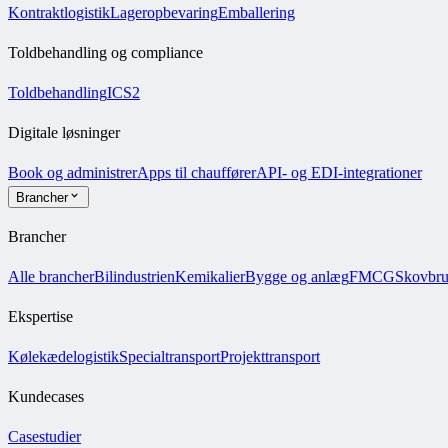
Kontraktlogistik
Lageropbevaring
Emballering
Toldbehandling og compliance
Toldbehandling
ICS2
Digitale løsninger
Book og administrer
Apps til chauffører
API- og EDI-integrationer
Brancher
Brancher
Alle brancher
Bilindustrien
Kemikalier
Bygge og anlæg
FMCG
Skovbr
Ekspertise
Kølekædelogistik
Specialtransport
Projekttransport
Kundecases
Casestudier