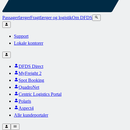
Passagerfærger
Fragtfærger og logistik
Om DFDS
Support
Lokale kontorer
DFDS Direct
MyFreight 2
Spot Booking
QuadroNet
Centric Logistics Portal
Polaris
Aspect4
Alle kundeportaler