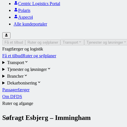
Centric Logistics Portal
Polaris
Aspect4
Alle kundeportaler
Få et tilbud
Ruter og sejlplaner
Transport
Tjenester og løsninger
Fragtfærger og logistik
Få et tilbud
Ruter og sejlplaner
Transport
Tjenester og løsninger
Brancher
Dekarbonisering
Passagerfærger
Om DFDS
Ruter og afgange
Søfragt Esbjerg – Immingham