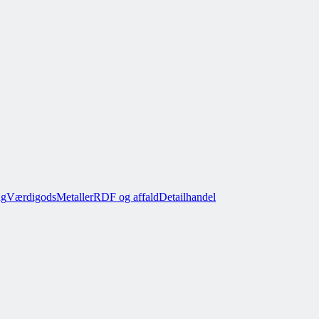
ug
Værdigods
Metaller
RDF og affald
Detailhandel