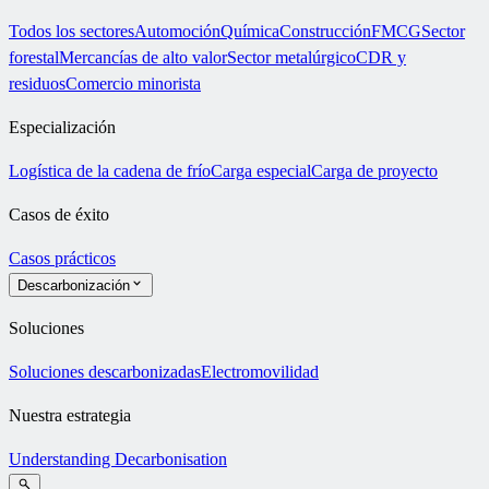
Todos los sectores
Automoción
Química
Construcción
FMCG
Sector
forestal
Mercancías de alto valor
Sector metalúrgico
CDR y
residuos
Comercio minorista
Especialización
Logística de la cadena de frío
Carga especial
Carga de proyecto
Casos de éxito
Casos prácticos
Descarbonización
Soluciones
Soluciones descarbonizadas
Electromovilidad
Nuestra estrategia
Understanding Decarbonisation