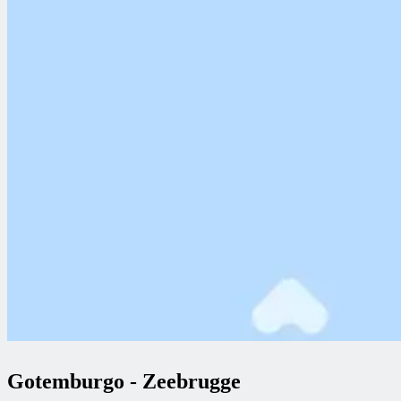
Gotemburgo
-
Zeebrugge