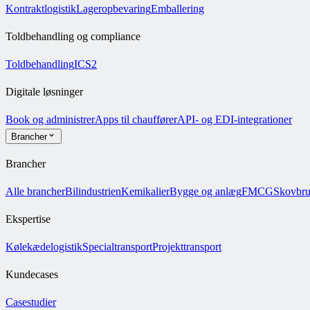
Kontraktlogistik
Lageropbevaring
Emballering
Toldbehandling og compliance
Toldbehandling
ICS2
Digitale løsninger
Book og administrer
Apps til chauffører
API- og EDI-integrationer
Brancher
Brancher
Alle brancher
Bilindustrien
Kemikalier
Bygge og anlæg
FMCG
Skovbr
Ekspertise
Kølekædelogistik
Specialtransport
Projekttransport
Kundecases
Casestudier