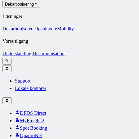
Dekarbonisering
Løsninger
Dekarboniserede løsninger
eMobility
Vores tilgang
Understanding Decarbonisation
Support
Lokale kontorer
DFDS Direct
MyFreight 2
Spot Booking
QuadroNet