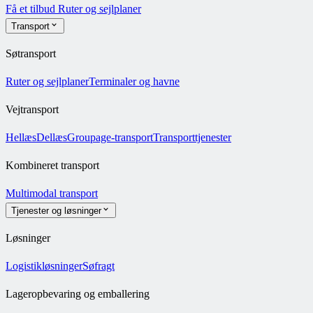
Få et tilbud
Ruter og sejlplaner
Transport
Søtransport
Ruter og sejlplaner
Terminaler og havne
Vejtransport
Hellæs
Dellæs
Groupage-transport
Transporttjenester
Kombineret transport
Multimodal transport
Tjenester og løsninger
Løsninger
Logistikløsninger
Søfragt
Lageropbevaring og emballering