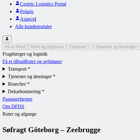
Centric Logistics Portal
Polaris
Aspect4
Alle kundeportaler
Få et tilbud
Ruter og sejlplaner
Transport
Tjenester og løsninger
Fragtfærger og logistik
Få et tilbud
Ruter og sejlplaner
Transport
Tjenester og løsninger
Brancher
Dekarbonisering
Passagerfærger
Om DFDS
Ruter og afgange
Søfragt Göteborg – Zeebrugge