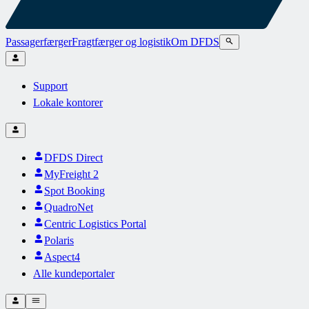
Passagerfærger
Fragtfærger og logistik
Om DFDS
Support
Lokale kontorer
DFDS Direct
MyFreight 2
Spot Booking
QuadroNet
Centric Logistics Portal
Polaris
Aspect4
Alle kundeportaler