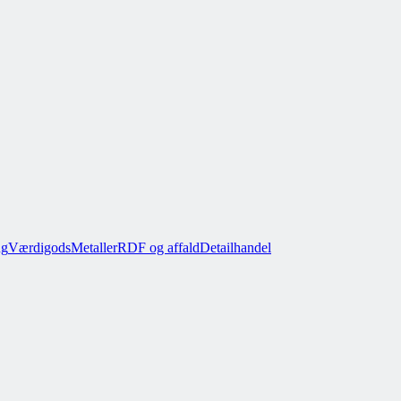
ug
Værdigods
Metaller
RDF og affald
Detailhandel