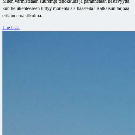
Miten varmistetaan suurempi tehokkuus ja parannetaan kestävyyttä,
kun tieliikenteeseen liittyy monenlaisia haasteita? Ratkaisun tarjoaa
erilainen näkökulma.
Lue lisää