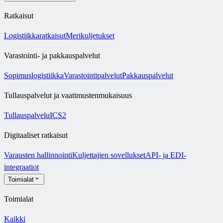
Ratkaisut
Logistiikkaratkaisut
Merikuljetukset
Varastointi- ja pakkauspalvelut
Sopimuslogistiikka
Varastointipalvelut
Pakkauspalvelut
Tullauspalvelut ja vaatimustenmukaisuus
Tullauspalvelu
ICS2
Digitaaliset ratkaisut
Varausten hallinnointi
Kuljettajien sovellukset
API- ja EDI-
integraatiot
Toimialat
Toimialat
Kaikki