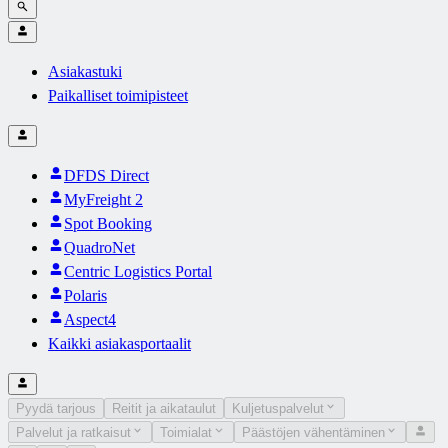
Asiakastuki
Paikalliset toimipisteet
DFDS Direct
MyFreight 2
Spot Booking
QuadroNet
Centric Logistics Portal
Polaris
Aspect4
Kaikki asiakasportaalit
Pyydä tarjous
Reitit ja aikataulut
Kuljetuspalvelut
Palvelut ja ratkaisut
Toimialat
Päästöjen vähentäminen