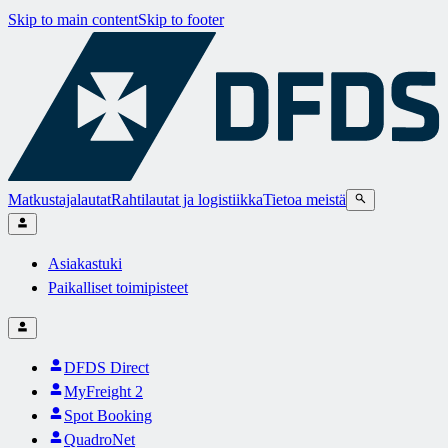
Skip to main content
Skip to footer
Matkustajalautat
Rahtilautat ja logistiikka
Tietoa meistä
Asiakastuki
Paikalliset toimipisteet
DFDS Direct
MyFreight 2
Spot Booking
QuadroNet