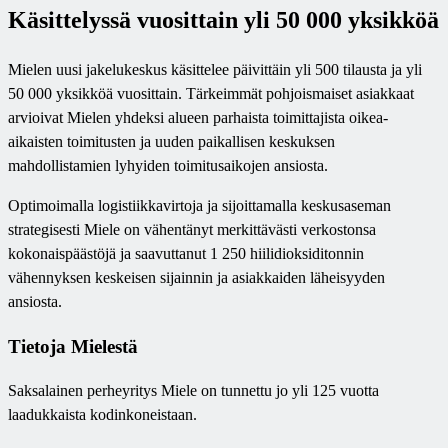
Käsittelyssä vuosittain yli 50 000 yksikköä
Mielen uusi jakelukeskus käsittelee päivittäin yli 500 tilausta ja yli
50 000 yksikköä vuosittain. Tärkeimmät pohjoismaiset asiakkaat
arvioivat Mielen yhdeksi alueen parhaista toimittajista oikea-
aikaisten toimitusten ja uuden paikallisen keskuksen
mahdollistamien lyhyiden toimitusaikojen ansiosta.
Optimoimalla logistiikkavirtoja ja sijoittamalla keskusaseman
strategisesti Miele on vähentänyt merkittävästi verkostonsa
kokonaispäästöjä ja saavuttanut 1 250 hiilidioksiditonnin
vähennyksen keskeisen sijainnin ja asiakkaiden läheisyyden
ansiosta.
Tietoja Mielestä
Saksalainen perheyritys Miele on tunnettu jo yli 125 vuotta
laadukkaista kodinkoneistaan.