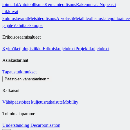
toimialat
Autoteollisuus
Kemianteollisuus
Rakennusala
Nopeasti
liikkuvat
kulutustavarat
Metsäteollisuus
Arvolasti
Metalliteollisuus
Jätepolttoainee
ja jäte
Vähittäiskauppa
Erikoisosaamisalueet
Kylmäketjulogistiikka
Erikoiskuljetukset
Projektikuljetukset
Asiakastarinat
Tapaustutkimukset
Päästöjen vähentäminen
Ratkaisut
Vähäpäästöiset kuljetusratkaisut
eMobility
Toimintatapamme
Understanding Decarbonisation