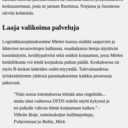
keskusasemaan, josta ne jaetaan Ruotsissa, Norjassa ja Suomessa
oleviin kohteisiin.
Laaja valikoima palveluja
Logistiikkasopimuksemme Mielen kanssa sisältää saapuvien ja
lähtevien tavaravirtojen hallinnan, reaaliaikaisia tietoja näyttävän
koontinäytön, keräilypalvelut sekä uniikin korjaamon, jossa Mielen
henkilökunta voi tehdä korjauksia paikan päällä. Keskuksessa on
myös B-luokan laitteiden outlet-myymälä. Tulevaisuudessa
työskentelemme yhdessä parantaaksemme kaikkia prosesseja
jatkuvasti.
”Näin isossa toteutuksessa törmää aina ongelmiin...
mutta siinä vaiheessa DFDS todella näytti kykynsä ja
toi paikalle vahvan tiimin korjaamaan kaiken.” -
Vilhelm Boije, toimitusketjun hallintajohtaja,
Pohjoismaat ja Baltia, Miele