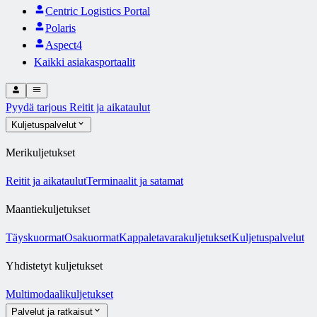
Centric Logistics Portal
Polaris
Aspect4
Kaikki asiakasportaalit
Pyydä tarjous
Reitit ja aikataulut
Kuljetuspalvelut
Merikuljetukset
Reitit ja aikataulut
Terminaalit ja satamat
Maantiekuljetukset
Täyskuormat
Osakuormat
Kappaletavarakuljetukset
Kuljetuspalvelut
Yhdistetyt kuljetukset
Multimodaalikuljetukset
Palvelut ja ratkaisut