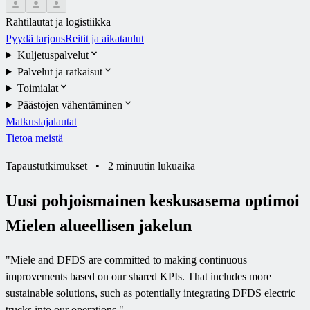
Rahtilautat ja logistiikka
Pyydä tarjous
Reitit ja aikataulut
Kuljetuspalvelut
Palvelut ja ratkaisut
Toimialat
Päästöjen vähentäminen
Matkustajalautat
Tietoa meistä
Tapaustutkimukset
•
2 minuutin lukuaika
Uusi pohjoismainen keskusasema optimoi
Mielen alueellisen jakelun
"
Miele and DFDS are committed to making continuous
improvements based on our shared KPIs. That includes more
sustainable solutions, such as potentially integrating DFDS electric
trucks into our operations.
"