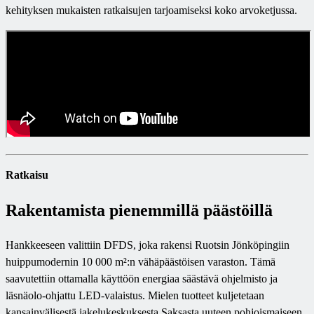
kehityksen mukaisten ratkaisujen tarjoamiseksi koko arvoketjussa.
Ratkaisu
Rakentamista pienemmillä päästöillä
Hankkeeseen valittiin DFDS, joka rakensi Ruotsin Jönköpingiin
huippumodernin 10 000 m²:n vähäpäästöisen varaston. Tämä
saavutettiin ottamalla käyttöön energiaa säästävä ohjelmisto ja
läsnäolo-ohjattu LED-valaistus. Mielen tuotteet kuljetetaan
kansainvälisestä jakelukeskuksesta Saksasta uuteen pohjoismaiseen