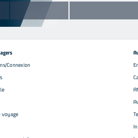
sagers
Au
ons/Connexion
E
s
C
le
Af
Av
e voyage
T
I