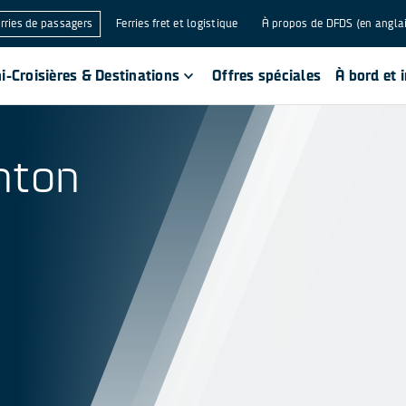
rries de passagers
Ferries fret et logistique
À propos de DFDS (en angla
i-Croisières & Destinations
Offres spéciales
À bord et 
hton