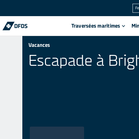
Fe
Traversées maritimes
Min
Vacances
Escapade à Brig