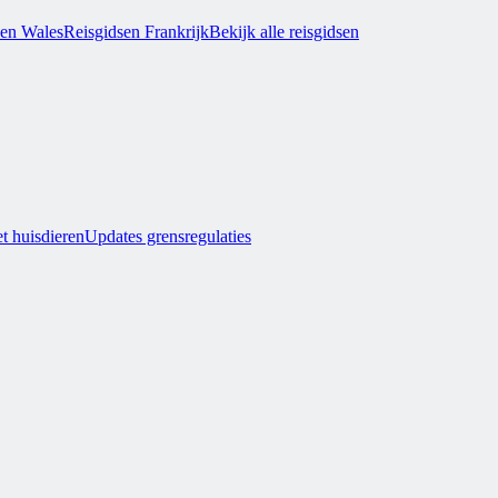
sen Wales
Reisgidsen Frankrijk
Bekijk alle reisgidsen
t huisdieren
Updates grensregulaties