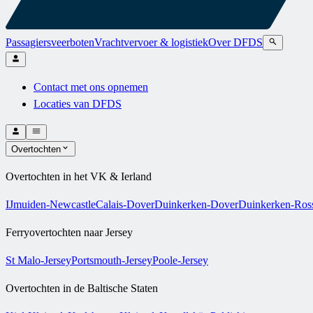
Passagiersveerboten
Vrachtvervoer & logistiek
Over DFDS
Contact met ons opnemen
Locaties van DFDS
Overtochten
Overtochten in het VK & Ierland
IJmuiden-Newcastle
Calais-Dover
Duinkerken-Dover
Duinkerken-Ross
Ferryovertochten naar Jersey
St Malo-Jersey
Portsmouth-Jersey
Poole-Jersey
Overtochten in de Baltische Staten