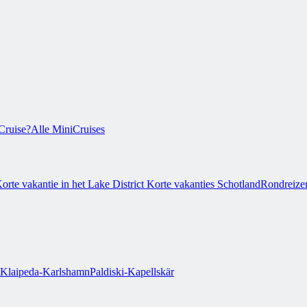
Cruise?
Alle MiniCruises
orte vakantie in het Lake District
Korte vakanties Schotland
Rondreize
Klaipeda-Karlshamn
Paldiski-Kapellskär