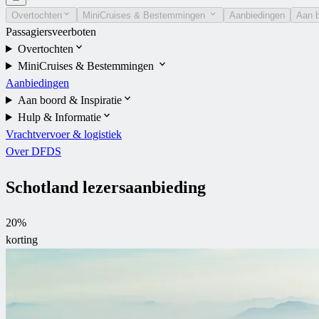
Overtochten
MiniCruises & Bestemmingen
Aanbiedingen
Aan b
Passagiersveerboten
Overtochten
MiniCruises & Bestemmingen
Aanbiedingen
Aan boord & Inspiratie
Hulp & Informatie
Vrachtvervoer & logistiek
Over DFDS
Schotland lezersaanbieding
20%
korting