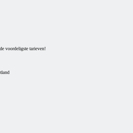
e voordeligste tarieven!
tland