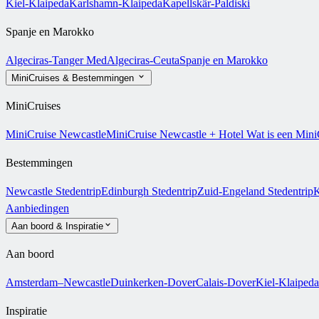
Kiel-Klaipeda
Karlshamn-Klaipeda
Kapellskär-Paldiski
Spanje en Marokko
Algeciras-Tanger Med
Algeciras-Ceuta
Spanje en Marokko
MiniCruises & Bestemmingen
MiniCruises
MiniCruise Newcastle
MiniCruise Newcastle + Hotel
Wat is een Mini
Bestemmingen
Newcastle Stedentrip
Edinburgh Stedentrip
Zuid-Engeland Stedentrip
K
Aanbiedingen
Aan boord & Inspiratie
Aan boord
Amsterdam–Newcastle
Duinkerken-Dover
Calais-Dover
Kiel-Klaipeda
Inspiratie