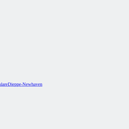
lare
Dieppe-Newhaven