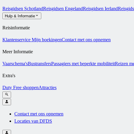
Reisgidsen Schotland
Reisgidsen Engeland
Reisgidsen Ierland
Reisgid
Hulp & Informatie
Reisinformatie
Klantenservice
Mijn boekingen
Contact met ons opnemen
Meer Informatie
Vaarschema's
Bustransfers
Passagiers met beperkte mobiliteit
Reizen me
Extra's
Duty Free shoppen
Attracties
Contact met ons opnemen
Locaties van DFDS