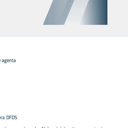
e agenta
era DFDS