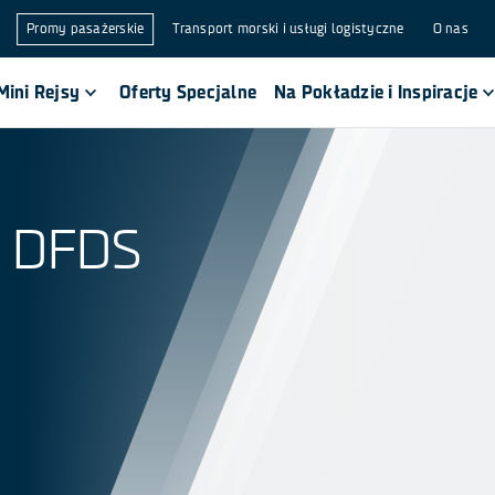
Promy pasażerskie
Transport morski i usługi logistyczne
O nas
Mini Rejsy
Oferty Specjalne
Na Pokładzie i Inspiracje
 DFDS