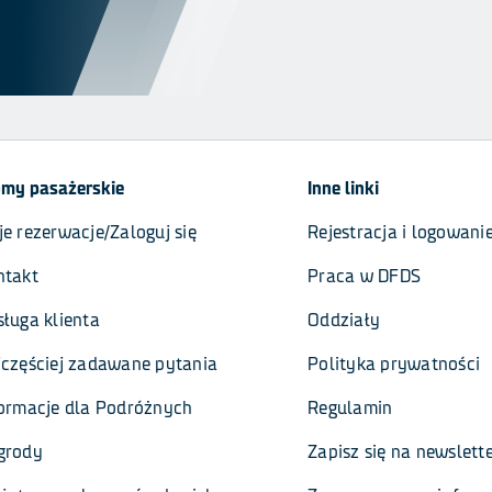
omy pasażerskie
Inne linki
e rezerwacje/Zaloguj się
Rejestracja i logowani
ntakt
Praca w DFDS
ługa klienta
Oddziały
częściej zadawane pytania
Polityka prywatności
formacje dla Podróżnych
Regulamin
grody
Zapisz się na newslett