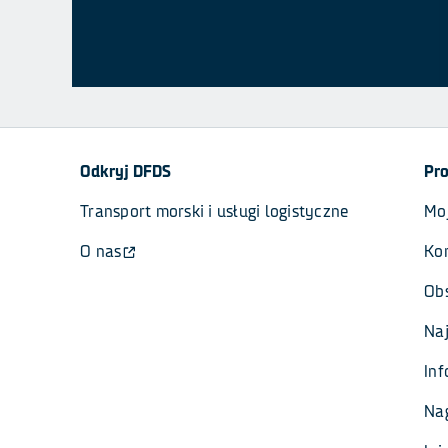
Odkryj DFDS
Pr
Transport morski i usługi logistyczne
Moj
O nas
Ko
Obs
Naj
In
Na