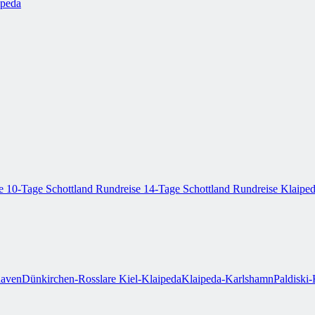
ipeda
se
10-Tage Schottland Rundreise
14-Tage Schottland Rundreise
Klaiped
aven
Dünkirchen-Rosslare
Kiel-Klaipeda
Klaipeda-Karlshamn
Paldiski-