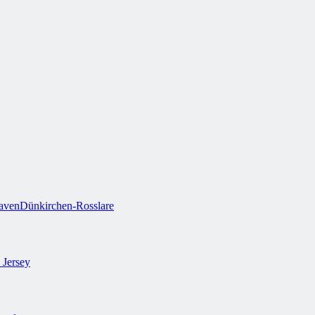
aven
Dünkirchen-Rosslare
 Jersey