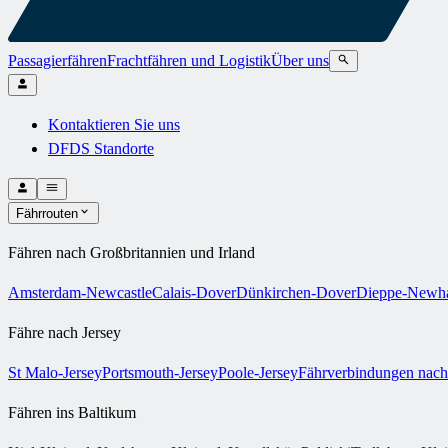
Passagierfähren
Frachtfähren und Logistik
Über uns
Kontaktieren Sie uns
DFDS Standorte
Fährrouten
Fähren nach Großbritannien und Irland
Amsterdam-Newcastle
Calais-Dover
Dünkirchen-Dover
Dieppe-Newh
Fähre nach Jersey
St Malo-Jersey
Portsmouth-Jersey
Poole-Jersey
Fährverbindungen nach
Fähren ins Baltikum