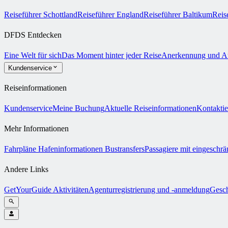
Reiseführer Schottland
Reiseführer England
Reiseführer Baltikum
Reis
DFDS Entdecken
Eine Welt für sich
Das Moment hinter jeder Reise
Anerkennung und A
Kundenservice
Reiseinformationen
Kundenservice
Meine Buchung
Aktuelle Reiseinformationen
Kontaktie
Mehr Informationen
Fahrpläne
Hafeninformationen
Bustransfers
Passagiere mit eingeschrä
Andere Links
GetYourGuide Aktivitäten
Agenturregistrierung und -anmeldung
Gesch