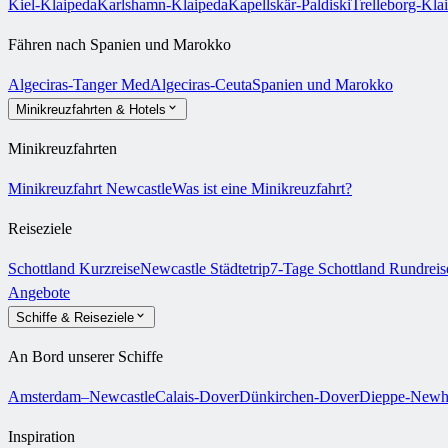
Kiel-Klaipeda
Karlshamn-Klaipeda
Kapellskär-Paldiski
Trelleborg-Kla
Fähren nach Spanien und Marokko
Algeciras-Tanger Med
Algeciras-Ceuta
Spanien und Marokko
Minikreuzfahrten & Hotels
Minikreuzfahrten
Minikreuzfahrt Newcastle
Was ist eine Minikreuzfahrt?
Reiseziele
Schottland Kurzreise
Newcastle Städtetrip
7-Tage Schottland Rundrei
Angebote
Schiffe & Reiseziele
An Bord unserer Schiffe
Amsterdam–Newcastle
Calais-Dover
Dünkirchen-Dover
Dieppe-Newh
Inspiration