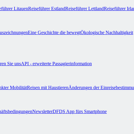
eführer Litauen
Reiseführer Estland
Reiseführer Lettland
Reiseführer Irl
uszeichnungen
Eine Geschichte die bewegt
Ökologische Nachhaltigkeit
ren Sie uns
API - erweiterte Passagierinformation
nkter Mobilität
Reisen mit Haustieren
Änderungen der Einreisebestimm
äftsbedingungen
Newsletter
DFDS App fürs Smartphone