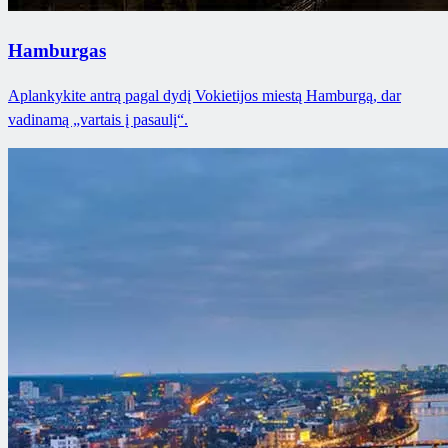
Hamburgas
Aplankykite antrą pagal dydį Vokietijos miestą Hamburgą, dar
vadinamą „vartais į pasaulį“.