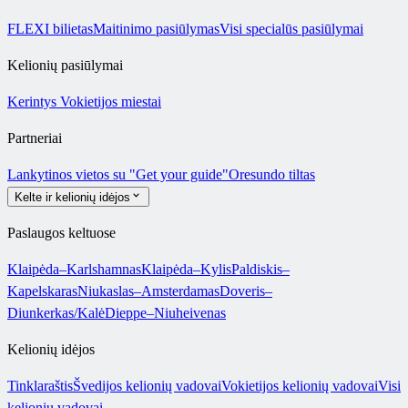
FLEXI bilietas
Maitinimo pasiūlymas
Visi specialūs pasiūlymai
Kelionių pasiūlymai
Kerintys Vokietijos miestai
Partneriai
Lankytinos vietos su "Get your guide"
Oresundo tiltas
Kelte ir kelionių idėjos
Paslaugos keltuose
Klaipėda–Karlshamnas
Klaipėda–Kylis
Paldiskis–
Kapelskaras
Niukaslas–Amsterdamas
Doveris–
Diunkerkas/Kalė
Dieppe–Niuheivenas
Kelionių idėjos
Tinklaraštis
Švedijos kelionių vadovai
Vokietijos kelionių vadovai
Visi
kelionių vadovai