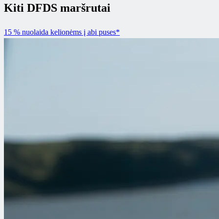
Kiti DFDS maršrutai
15 % nuolaida kelionėms į abi puses*