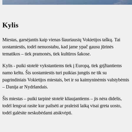
Kylis
Miestas, garsėjantis kaip vienas šiauriausių Vokietijos taškų. Tai
uostamiestis, todėl nenuostabu, kad jame ypač gausu jūrinės
tematikos – tiek pramonės, tiek kultūros šakose.
Kylis - puiki stotelė vykstantiems tiek į Europą, tiek grįžtantiems
namo keltu. Šis uostamiestis turi puikias jungtis ne tik su
pagrindiniais Vokietijos miestais, bet ir su kaimyninėmis valstybėmis
– Danija ar Nydrlandais.
Šis miestas – puiki tarpinė stotelė kliaujantiems – jis nėra didelis,
todėl lengvai rasite kur pailsėti ar praleisti laiką visai greta uosto,
todėl galėsite neskubėdami atsikvėpti.