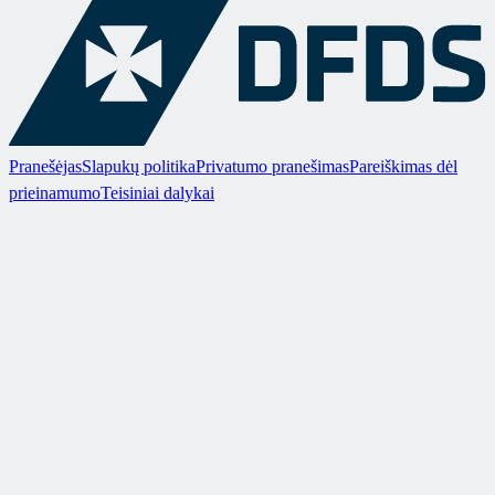
Pranešėjas
Slapukų politika
Privatumo pranešimas
Pareiškimas dėl
prieinamumo
Teisiniai dalykai