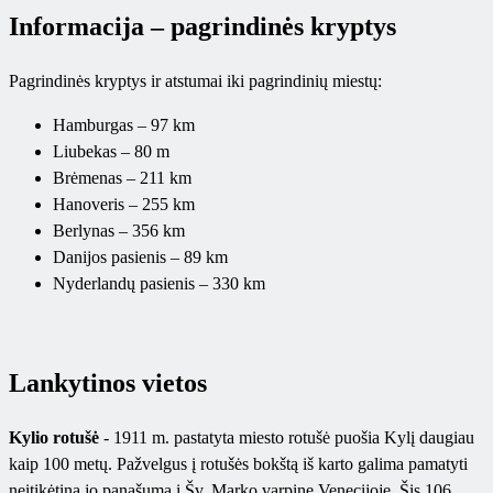
Informacija – pagrindinės kryptys
Pagrindinės kryptys ir atstumai iki pagrindinių miestų:
Hamburgas – 97 km
Liubekas – 80 m
Brėmenas – 211 km
Hanoveris – 255 km
Berlynas – 356 km
Danijos pasienis – 89 km
Nyderlandų pasienis – 330 km
Lankytinos vietos
Kylio rotušė
- 1911 m. pastatyta miesto rotušė puošia Kylį daugiau
kaip 100 metų. Pažvelgus į rotušės bokštą iš karto galima pamatyti
neįtikėtiną jo panašumą į Šv. Marko varpinę Venecijoje. Šis 106