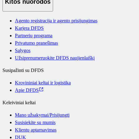
Kitos nuorodos
Agento registracija ir agento prisijungimas
Karjera DFDS
Partnerių programa
Privatumo pranešimas
Sąlygos
Užsiprenumeruokite DFDS naujienlaiškį
Susipažinti su DFDS
Krovininiai keltai ir logistika
Apie DFDS
Keleiviniai keltai
Mano užsakymai/Prisijungti
Susisiekite su mumis
Klientų aptarnavimas
DUK