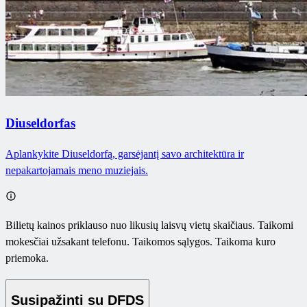
Diuseldorfas
Aplankykite Diuseldorfą, garsėjantį savo architektūra ir
nepakartojamais meno muziejais.
Bilietų kainos priklauso nuo likusių laisvų vietų skaičiaus. Taikomi
mokesčiai užsakant telefonu. Taikomos sąlygos. Taikoma kuro
priemoka.
Susipažinti su DFDS