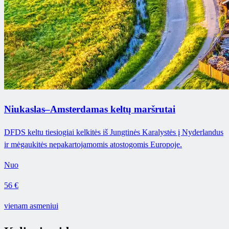
Niukaslas–Amsterdamas keltų maršrutai
DFDS keltu tiesiogiai kelkitės iš Jungtinės Karalystės į Nyderlandus
ir mėgaukitės nepakartojamomis atostogomis Europoje.
Nuo
56 €
vienam asmeniui