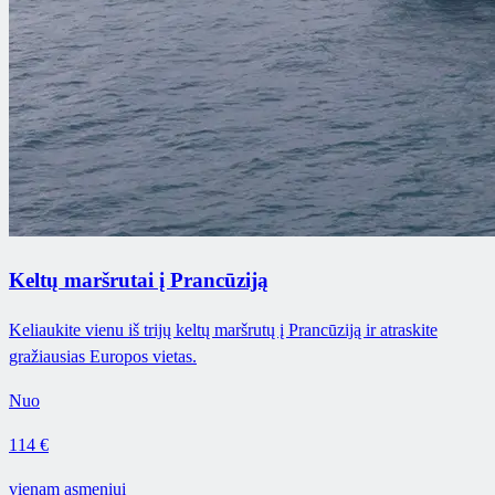
Keltų maršrutai į Prancūziją
Keliaukite vienu iš trijų keltų maršrutų į Prancūziją ir atraskite
gražiausias Europos vietas.
Nuo
114 €
vienam asmeniui