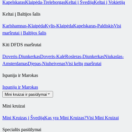
Kapelskaras
Klaipėda-Treleborgas
Keltai į Švediją
Keltai į Vokietiją
Keltai į Baltijos šalis
Karlshamnas-Klaipėda
Kylis-Klaipėda
Kapelskaras-Paldiskis
Visi
maršrutai į Baltijos šalis
Kiti DFDS maršrutai
Doveris-Diunkerkas
Doveris-Kalė
Rosleras-Diunkerkas
Niukaslas-
Amsterdamas
Djepas-Niuheivenas
Visi keltų maršrutai
Ispanija ir Marokas
Ispanija ir Marokas
Mini kruizai ir pasiūlymai
Mini kruizai
Mini Kruizas į Švediją
Kas yra Mini Kruizas?
Visi Mini Kruizai
Specialūs pasiūlymai