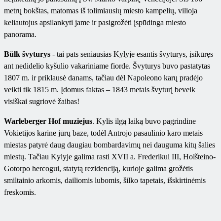
metrų bokštas, matomas iš tolimiausių miesto kampelių, vilioja
keliautojus apsilankyti jame ir pasigrožėti įspūdinga miesto
panorama.
Bülk švyturys
- tai pats seniausias Kylyje esantis švyturys, įsikūręs
ant nedidelio kyšulio vakariniame fiorde. Švyturys buvo pastatytas
1807 m. ir priklausė danams, tačiau dėl Napoleono karų pradėjo
veikti tik 1815 m. Įdomus faktas – 1843 metais švyturį beveik
visiškai sugriovė žaibas!
Warleberger Hof muziejus
. Kylis ilgą laiką buvo pagrindine
Vokietijos karine jūrų baze, todėl Antrojo pasaulinio karo metais
miestas patyrė daug daugiau bombardavimų nei dauguma kitų šalies
miestų. Tačiau Kylyje galima rasti XVII a. Frederikui III, Holšteino-
Gotorpo hercogui, statytą rezidenciją, kurioje galima grožėtis
smiltainio arkomis, dailiomis lubomis, šilko tapetais, išskirtinėmis
freskomis.