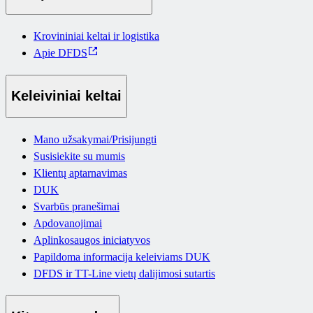
Krovininiai keltai ir logistika
Apie DFDS
Keleiviniai keltai
Mano užsakymai/Prisijungti
Susisiekite su mumis
Klientų aptarnavimas
DUK
Svarbūs pranešimai
Apdovanojimai
Aplinkosaugos iniciatyvos
Papildoma informacija keleiviams DUK
DFDS ir TT-Line vietų dalijimosi sutartis