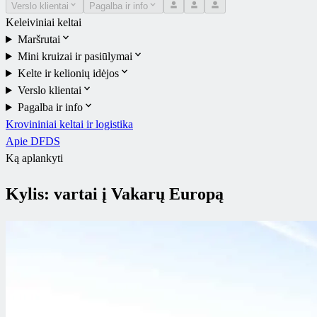
Verslo klientai
Pagalba ir info
Keleiviniai keltai
Maršrutai
Mini kruizai ir pasiūlymai
Kelte ir kelionių idėjos
Verslo klientai
Pagalba ir info
Krovininiai keltai ir logistika
Apie DFDS
Ką aplankyti
Kylis: vartai į Vakarų Europą