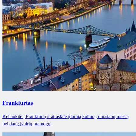
Frankfurtas
Keliaukite į Frankfurtą ir atraskite įdomią kultūrą, nuostabų miestą
bei daug įvairių pramogų.