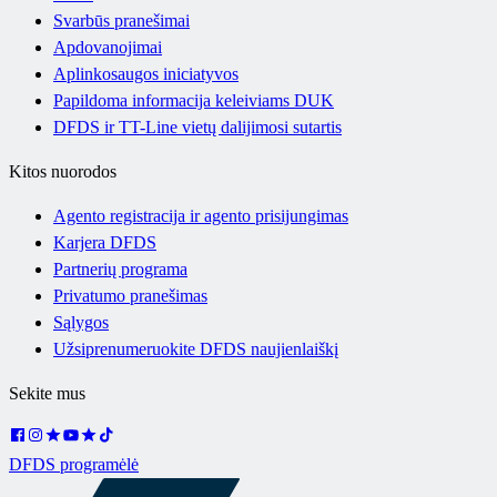
Svarbūs pranešimai
Apdovanojimai
Aplinkosaugos iniciatyvos
Papildoma informacija keleiviams DUK
DFDS ir TT-Line vietų dalijimosi sutartis
Kitos nuorodos
Agento registracija ir agento prisijungimas
Karjera DFDS
Partnerių programa
Privatumo pranešimas
Sąlygos
Užsiprenumeruokite DFDS naujienlaiškį
Sekite mus
DFDS programėlė