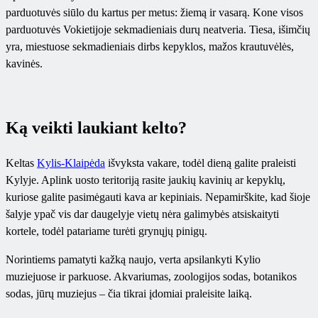
parduotuvės siūlo du kartus per metus: žiemą ir vasarą. Kone visos
parduotuvės Vokietijoje sekmadieniais durų neatveria. Tiesa, išimčių
yra, miestuose sekmadieniais dirbs kepyklos, mažos krautuvėlės,
kavinės.
Ką veikti laukiant kelto?
Keltas
Kylis-Klaipėda
išvyksta vakare, todėl dieną galite praleisti
Kylyje. Aplink uosto teritoriją rasite jaukių kavinių ar kepyklų,
kuriose galite pasimėgauti kava ar kepiniais. Nepamirškite, kad šioje
šalyje ypač vis dar daugelyje vietų nėra galimybės atsiskaityti
kortele, todėl patariame turėti grynųjų pinigų.
Norintiems pamatyti kažką naujo, verta apsilankyti Kylio
muziejuose ir parkuose. Akvariumas, zoologijos sodas, botanikos
sodas, jūrų muziejus – čia tikrai įdomiai praleisite laiką.