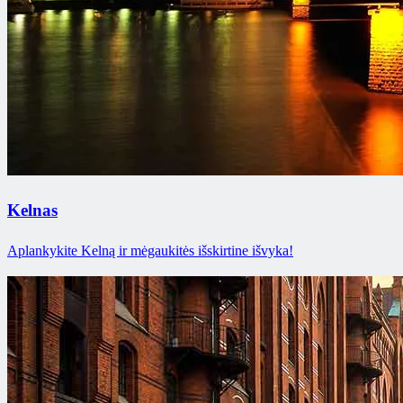
Kelnas
Aplankykite Kelną ir mėgaukitės išskirtine išvyka!