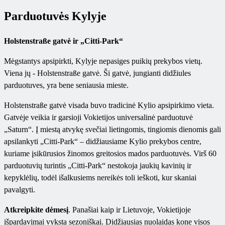
Parduotuvės Kylyje
Holstenstraße gatvė ir „Citti-Park“
Mėgstantys apsipirkti, Kylyje nepasiges puikių prekybos vietų.
Viena jų - Holstenstraße gatvė. Ši gatvė, jungianti didžiules
parduotuves, yra bene seniausia mieste.
Holstenstraße gatvė visada buvo tradicinė Kylio apsipirkimo vieta.
Gatvėje veikia ir garsioji Vokietijos universalinė parduotuvė
„Saturn“. Į miestą atvykę svečiai lietingomis, tingiomis dienomis gali
apsilankyti „Citti-Park“ – didžiausiame Kylio prekybos centre,
kuriame įsikūrusios žinomos greitosios mados parduotuvės. Virš 60
parduotuvių turintis „Citti-Park“ nestokoja jaukių kavinių ir
kepyklėlių, todėl išalkusiems nereikės toli ieškoti, kur skaniai
pavalgyti.
Atkreipkite dėmesį
. Panašiai kaip ir Lietuvoje, Vokietijoje
išpardavimai vyksta sezoniškai. Didžiausias nuolaidas kone visos