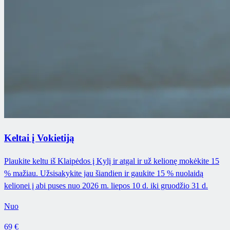
Keltai į Vokietiją
Plaukite keltu iš Klaipėdos į Kylį ir atgal ir už kelionę mokėkite 15
% mažiau. Užsisakykite jau šiandien ir gaukite 15 % nuolaidą
kelionei į abi puses nuo 2026 m. liepos 10 d. iki gruodžio 31 d.
Nuo
69 €