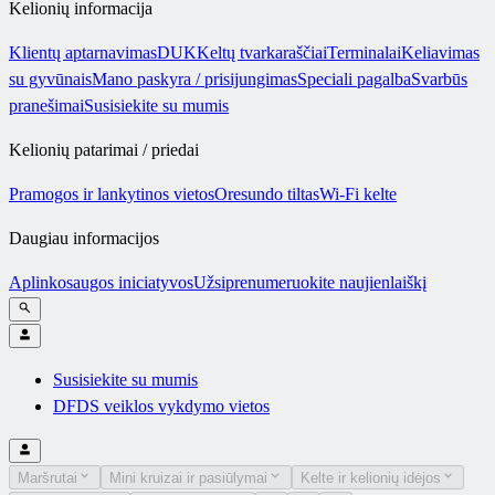
Kelionių informacija
Klientų aptarnavimas
DUK
Keltų tvarkaraščiai
Terminalai
Keliavimas
su gyvūnais
Mano paskyra / prisijungimas
Speciali pagalba
Svarbūs
pranešimai
Susisiekite su mumis
Kelionių patarimai / priedai
Pramogos ir lankytinos vietos
Oresundo tiltas
Wi-Fi kelte
Daugiau informacijos
Aplinkosaugos iniciatyvos
Užsiprenumeruokite naujienlaiškį
Susisiekite su mumis
DFDS veiklos vykdymo vietos
Maršrutai
Mini kruizai ir pasiūlymai
Kelte ir kelionių idėjos