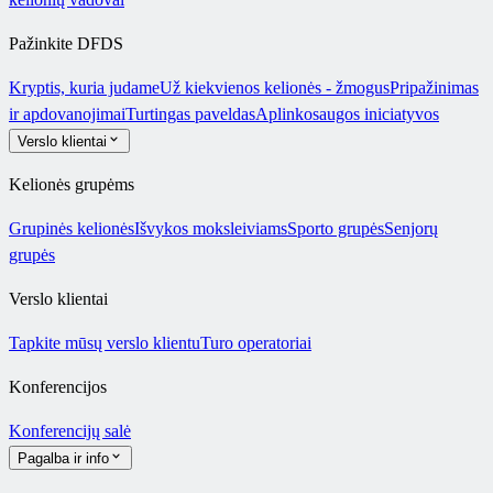
Pažinkite DFDS
Kryptis, kuria judame
Už kiekvienos kelionės - žmogus
Pripažinimas
ir apdovanojimai
Turtingas paveldas
Aplinkosaugos iniciatyvos
Verslo klientai
Kelionės grupėms
Grupinės kelionės
Išvykos moksleiviams
Sporto grupės
Senjorų
grupės
Verslo klientai
Tapkite mūsų verslo klientu
Turo operatoriai
Konferencijos
Konferencijų salė
Pagalba ir info