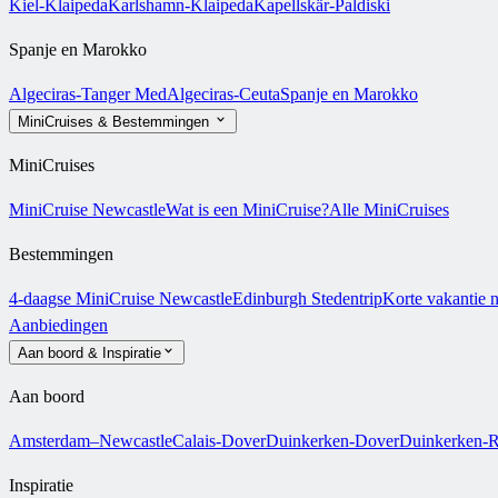
Kiel-Klaipeda
Karlshamn-Klaipeda
Kapellskär-Paldiski
Spanje en Marokko
Algeciras-Tanger Med
Algeciras-Ceuta
Spanje en Marokko
MiniCruises & Bestemmingen
MiniCruises
MiniCruise Newcastle
Wat is een MiniCruise?
Alle MiniCruises
Bestemmingen
4-daagse MiniCruise Newcastle
Edinburgh Stedentrip
Korte vakantie 
Aanbiedingen
Aan boord & Inspiratie
Aan boord
Amsterdam–Newcastle
Calais-Dover
Duinkerken-Dover
Duinkerken-R
Inspiratie