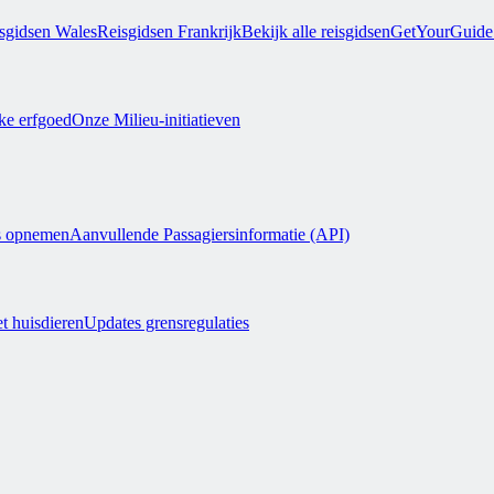
sgidsen Wales
Reisgidsen Frankrijk
Bekijk alle reisgidsen
GetYourGuide 
jke erfgoed
Onze Milieu-initiatieven
s opnemen
Aanvullende Passagiersinformatie (API)
t huisdieren
Updates grensregulaties