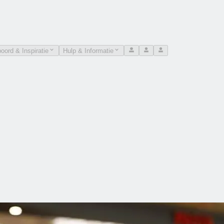
oord & Inspiratie
Hulp & Informatie