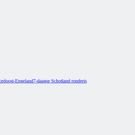
oordoost-Engeland
7-daagse Schotland rondreis