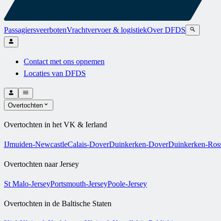
Passagiersveerboten
Vrachtvervoer & logistiek
Over DFDS
Contact met ons opnemen
Locaties van DFDS
Overtochten
Overtochten in het VK & Ierland
IJmuiden-Newcastle
Calais-Dover
Duinkerken-Dover
Duinkerken-Ross
Overtochten naar Jersey
St Malo-Jersey
Portsmouth-Jersey
Poole-Jersey
Overtochten in de Baltische Staten