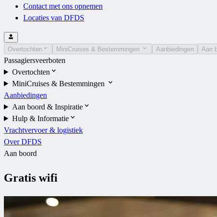
Contact met ons opnemen
Locaties van DFDS
Overtochten
MiniCruises & Bestemmingen
Aanbiedingen
Aan b
Passagiersveerboten
Overtochten
MiniCruises & Bestemmingen
Aanbiedingen
Aan boord & Inspiratie
Hulp & Informatie
Vrachtvervoer & logistiek
Over DFDS
Aan boord
Gratis wifi