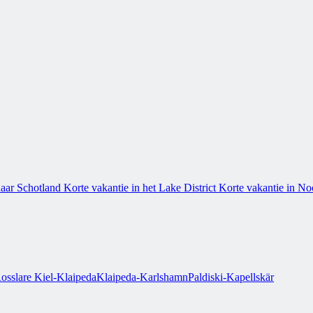
naar Schotland
Korte vakantie in het Lake District
Korte vakantie in N
osslare
Kiel-Klaipeda
Klaipeda-Karlshamn
Paldiski-Kapellskär