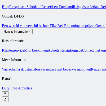
Blog
Reisgidsen Schotland
Reisgidsen Engeland
Reisgidsen Ierland
Rei
Ontdek DFDS
Een wereld van verschil
Achter Elke Reis
Erkenning en prijzen
Ons ri
Hulp & Informatie
Reisinformatie
Klantenservice
Mijn boekingen
Actuele Reisinformatie
Contact met on
Meer Informatie
Vaarschema's
Bustransfers
Passagiers met beperkte mobiliteit
Reizen me
Extra's
Duty Free
Attracties