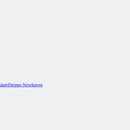
lare
Dieppe-Newhaven