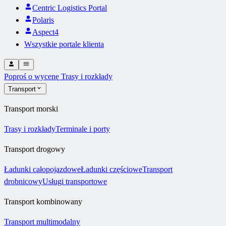
Centric Logistics Portal
Polaris
Aspect4
Wszystkie portale klienta
Poproś o wycenę
Trasy i rozkłady
Transport
Transport morski
Trasy i rozkłady
Terminale i porty
Transport drogowy
Ładunki całopojazdowe
Ładunki częściowe
Transport
drobnicowy
Usługi transportowe
Transport kombinowany
Transport multimodalny