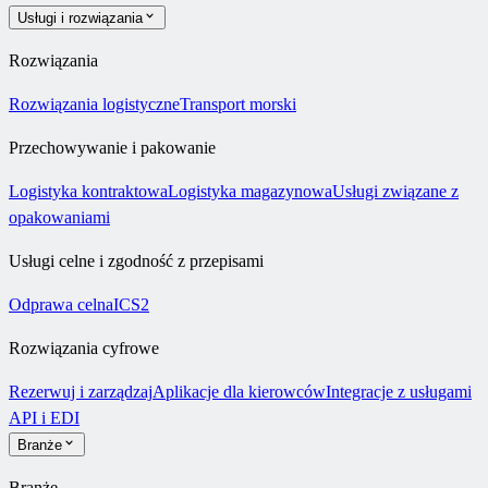
Usługi i rozwiązania
Rozwiązania
Rozwiązania logistyczne
Transport morski
Przechowywanie i pakowanie
Logistyka kontraktowa
Logistyka magazynowa
Usługi związane z
opakowaniami
Usługi celne i zgodność z przepisami
Odprawa celna
ICS2
Rozwiązania cyfrowe
Rezerwuj i zarządzaj
Aplikacje dla kierowców
Integracje z usługami
API i EDI
Branże
Branże