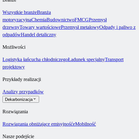
Wszystkie branże
Branża
motoryzacyjna
Chemia
Budownictwo
FMCG
Przemysł
drzewny
Towary wartościowe
Przemysł metalowy
Odpady i paliwo z
odpadów
Handel detaliczny
Możliwości
Logistyka łańcucha chłodniczego
Ładunek specjalny
Transport
projektowy
Przykłady realizacji
Analizy przypadków
Dekarbonizacja
Rozwiązania
Rozwiązania obniżające emisyjność
eMobilność
Nasze podejście