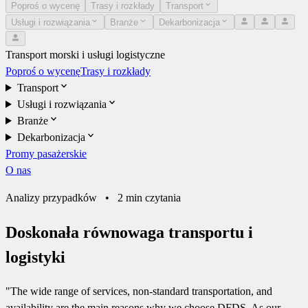
Poproś o wycenę
Trasy i rozkłady
Transport
Usługi i rozwiązania
Branże
Dekarbonizacja
Transport morski i usługi logistyczne
Poproś o wycenę
Trasy i rozkłady
Transport
Usługi i rozwiązania
Branże
Dekarbonizacja
Promy pasażerskie
O nas
Analizy przypadków
•
2 min czytania
Doskonała równowaga transportu i
logistyki
"
The wide range of services, non-standard transportation, and
availability are the main reasons why we choose DFDS. As our