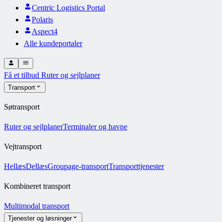
Centric Logistics Portal
Polaris
Aspect4
Alle kundeportaler
Få et tilbud
Ruter og sejlplaner
Transport
Søtransport
Ruter og sejlplaner
Terminaler og havne
Vejtransport
Hellæs
Dellæs
Groupage-transport
Transporttjenester
Kombineret transport
Multimodal transport
Tjenester og løsninger