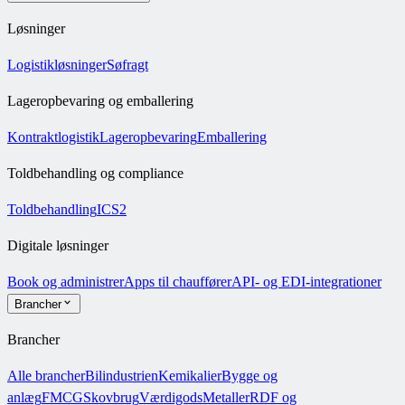
Løsninger
Logistikløsninger
Søfragt
Lageropbevaring og emballering
Kontraktlogistik
Lageropbevaring
Emballering
Toldbehandling og compliance
Toldbehandling
ICS2
Digitale løsninger
Book og administrer
Apps til chauffører
API- og EDI-integrationer
Brancher
Brancher
Alle brancher
Bilindustrien
Kemikalier
Bygge og
anlæg
FMCG
Skovbrug
Værdigods
Metaller
RDF og