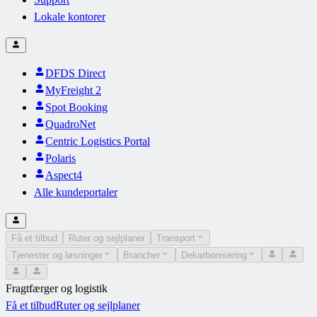
Lokale kontorer
DFDS Direct
MyFreight 2
Spot Booking
QuadroNet
Centric Logistics Portal
Polaris
Aspect4
Alle kundeportaler
Få et tilbud
Ruter og sejlplaner
Transport
Tjenester og løsninger
Brancher
Dekarbonisering
Fragtfærger og logistik
Få et tilbud
Ruter og sejlplaner