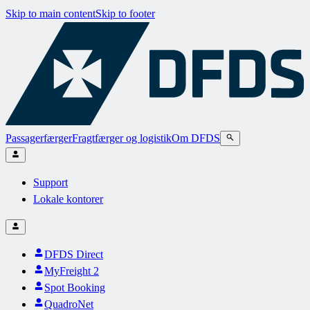
Skip to main content
Skip to footer
Passagerfærger
Fragtfærger og logistik
Om DFDS
Support
Lokale kontorer
DFDS Direct
MyFreight 2
Spot Booking
QuadroNet