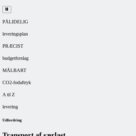
PÅLIDELIG
leveringsplan
PRÆCIST
budgetforslag
MÅLBART
CO2-fodaftryk
A til Z
levering
Udfordring
Transport af særlast