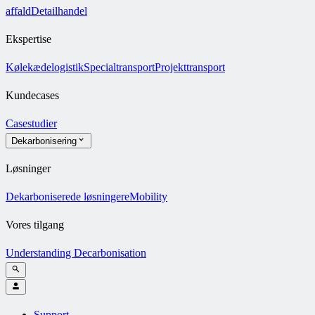
affald
Detailhandel
Ekspertise
Kølekædelogistik
Specialtransport
Projekttransport
Kundecases
Casestudier
Dekarbonisering
Løsninger
Dekarboniserede løsninger
eMobility
Vores tilgang
Understanding Decarbonisation
Support