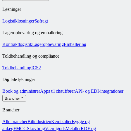
Løsninger
Logistikløsninger
Søfragt
Lageropbevaring og emballering
Kontraktlogistik
Lageropbevaring
Emballering
Toldbehandling og compliance
Toldbehandling
ICS2
Digitale løsninger
Book og administrer
Apps til chauffører
API- og EDI-integrationer
Brancher
Brancher
Alle brancher
Bilindustrien
Kemikalier
Bygge og
anlæg
FMCG
Skovbrug
Værdigods
Metaller
RDF og