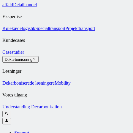
affald
Detailhandel
Ekspertise
Kølekædelogistik
Specialtransport
Projekttransport
Kundecases
Casestudier
Dekarbonisering
Løsninger
Dekarboniserede løsninger
eMobility
Vores tilgang
Understanding Decarbonisation
Support