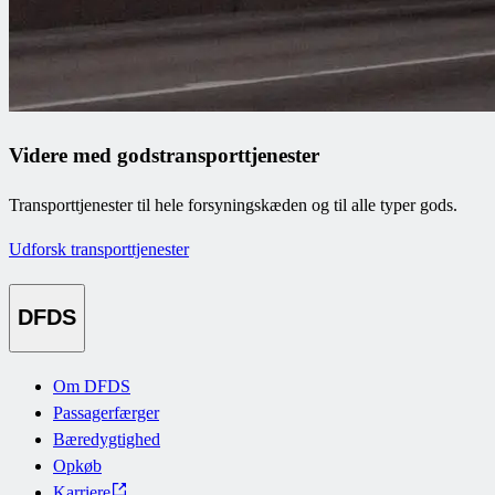
Videre med godstransporttjenester
Transporttjenester til hele forsyningskæden og til alle typer gods.
Udforsk transporttjenester
DFDS
Om DFDS
Passagerfærger
Bæredygtighed
Opkøb
Karriere