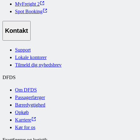
MyFreight 2
Spot Booking
Kontakt
Support
Lokale kontorer
Tilmeld dig nyhedsbrev
DFDS
Om DFDS
Passagerfærger
Bæredygtighed
Opkøb
Karriere
Kør for os
Fragtfærger og logistik