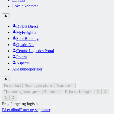
Lokale kontorer
DFDS Direct
MyFreight 2
Spot Booking
QuadroNet
Centric Logistics Portal
Polaris
Aspect4
Alle kundeportaler
Få et tilbud
Ruter og sejlplaner
Transport
Tjenester og løsninger
Brancher
Dekarbonisering
Fragtfærger og logistik
Få et tilbud
Ruter og sejlplaner