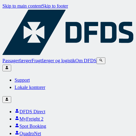
Skip to main content
Skip to footer
Passagerfærger
Fragtfærger og logistik
Om DFDS
Support
Lokale kontorer
DFDS Direct
MyFreight 2
Spot Booking
QuadroNet