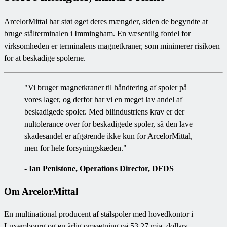
ArcelorMittal har støt øget deres mængder, siden de begyndte at
bruge stålterminalen i Immingham. En væsentlig fordel for
virksomheden er terminalens magnetkraner, som minimerer risikoen
for at beskadige spolerne.
"Vi bruger magnetkraner til håndtering af spoler på
vores lager, og derfor har vi en meget lav andel af
beskadigede spoler. Med bilindustriens krav er der
nultolerance over for beskadigede spoler, så den lave
skadesandel er afgørende ikke kun for ArcelorMittal,
men for hele forsyningskæden."
-
Ian Penistone, Operations Director, DFDS
Om ArcelorMittal
En multinational producent af stålspoler med hovedkontor i
Luxembourg og en årlig omsætning på 53,27 mia. dollars.