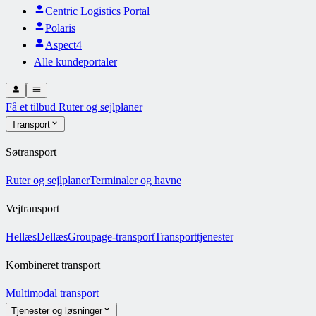
Centric Logistics Portal
Polaris
Aspect4
Alle kundeportaler
Få et tilbud
Ruter og sejlplaner
Transport
Søtransport
Ruter og sejlplaner
Terminaler og havne
Vejtransport
Hellæs
Dellæs
Groupage-transport
Transporttjenester
Kombineret transport
Multimodal transport
Tjenester og løsninger