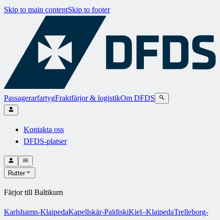
Skip to main content
Skip to footer
Passagerarfartyg
Fraktfärjor & logistik
Om DFDS
Kontakta oss
DFDS-platser
Rutter
Färjor till Baltikum
Karlshamn-Klaipeda
Kapellskär-Paldiski
Kiel–Klaipeda
Trelleborg-