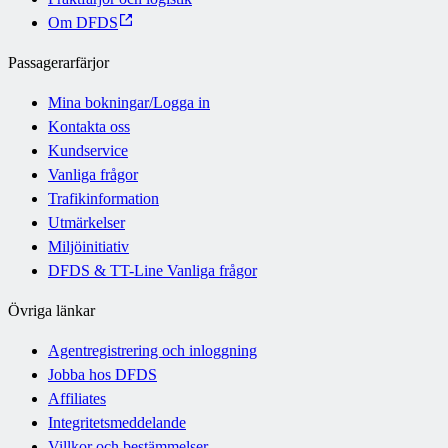
Om DFDS
Passagerarfärjor
Mina bokningar/Logga in
Kontakta oss
Kundservice
Vanliga frågor
Trafikinformation
Utmärkelser
Miljöinitiativ
DFDS & TT-Line Vanliga frågor
Övriga länkar
Agentregistrering och inloggning
Jobba hos DFDS
Affiliates
Integritetsmeddelande
Villkor och bestämmelser