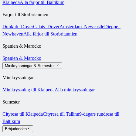
Klaipeda
Alla färjor till Baltikum
Färjor till Storbritannien
Dunkirk–Dover
Calais–Dover
Amsterdam–Newcastle
Dieppe–
Newhaven
Alla färjor till Storbritannien
Spanien & Marocko
Spanien & Marocko
Minikryssningar & Semester
Minikryssningar
Minikryssning till Klaipeda
Alla minikryssningar
Semester
Cityresa till Klaipeda
Cityresa till Tallinn
9-dagars rundresa till
Baltikum
Erbjudanden