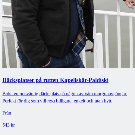
Däcksplatser på rutten Kapellskär-Paldiski
Boka en prisvänlig däcksplats på någon av våra morgonavgångar.
Perfekt för dig som vill resa billigare, enkelt och utan hytt.
Från
543 kr