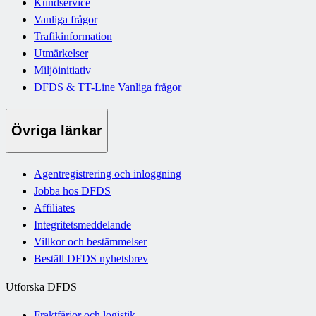
Kundservice
Vanliga frågor
Trafikinformation
Utmärkelser
Miljöinitiativ
DFDS & TT-Line Vanliga frågor
Övriga länkar
Agentregistrering och inloggning
Jobba hos DFDS
Affiliates
Integritetsmeddelande
Villkor och bestämmelser
Beställ DFDS nyhetsbrev
Utforska DFDS
Fraktfärjor och logistik