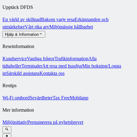
Upptäck DFDS
En värld av skillnad
Bakom varje resa
Erkännanden och
utmärkelser
Vårt rika arv
Miljömässig hållbarhet
Hjälp & Information
Reseinformation
Kundservice
Vanliga frågor
Trafikinformation
Alla
tidtabeller
Terminaler
Att resa med husdjur
Min bokning/Logga
in
Särskild assistans
Kontakta oss
Restips
Wi-Fi ombord
Sevärdheter
Tax Free
Mobilapp
Mer information
Miljöinitiativ
Prenumerera på nyhetsbrevet