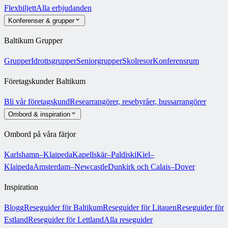
Flexbiljett
Alla erbjudanden
Konferenser & grupper
Baltikum Grupper
Grupper
Idrottsgrupper
Seniorgrupper
Skolresor
Konferensrum
Företagskunder Baltikum
Bli vår företagskund
Researrangörer, resebyråer, bussarrangörer
Ombord & inspiration
Ombord på våra färjor
Karlshamn–Klaipeda
Kapellskär–Paldiski
Kiel–
Klaipeda
Amsterdam–Newcastle
Dunkirk och Calais–Dover
Inspiration
Blogg
Reseguider för Baltikum
Reseguider för Litauen
Reseguider för
Estland
Reseguider för Lettland
Alla reseguider