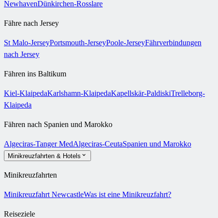
Newhaven
Dünkirchen-Rosslare
Fähre nach Jersey
St Malo-Jersey
Portsmouth-Jersey
Poole-Jersey
Fährverbindungen
nach Jersey
Fähren ins Baltikum
Kiel-Klaipeda
Karlshamn-Klaipeda
Kapellskär-Paldiski
Trelleborg-
Klaipeda
Fähren nach Spanien und Marokko
Algeciras-Tanger Med
Algeciras-Ceuta
Spanien und Marokko
Minikreuzfahrten & Hotels
Minikreuzfahrten
Minikreuzfahrt Newcastle
Was ist eine Minikreuzfahrt?
Reiseziele