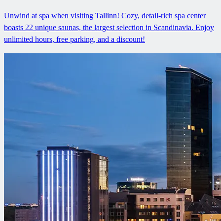
Unwind at spa when visiting Tallinn! Cozy, detail-rich spa center
boasts 22 unique saunas, the largest selection in Scandinavia. Enjoy
unlimited hours, free parking, and a discount!