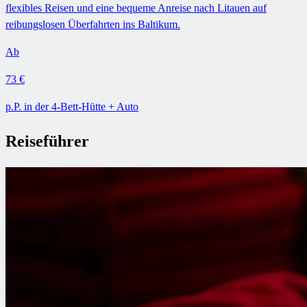
flexibles Reisen und eine bequeme Anreise nach Litauen auf
reibungslosen Überfahrten ins Baltikum.
Ab
73 €
p.P. in der 4-Bett-Hütte + Auto
Reiseführer