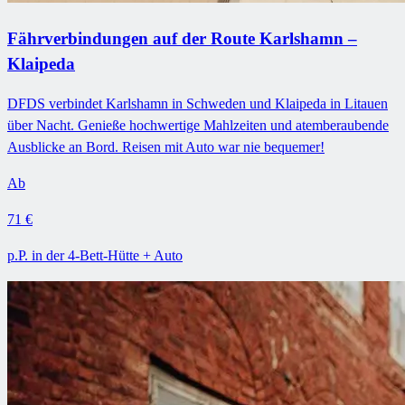
Fährverbindungen auf der Route Karlshamn –
Klaipeda
DFDS verbindet Karlshamn in Schweden und Klaipeda in Litauen
über Nacht. Genieße hochwertige Mahlzeiten und atemberaubende
Ausblicke an Bord. Reisen mit Auto war nie bequemer!
Ab
71 €
p.P. in der 4-Bett-Hütte + Auto