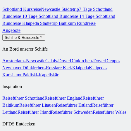
Schottland Kurzreise
Newcastle Städtetrip
7-Tage Schottland
Rundreise
10-Tage Schottland Rundreise
14-Tage Schottland
Rundreise
Klaipeda Städtetrip
Baltikum Rundreise
Angebote
Schiffe & Reiseziele
An Bord unserer Schiffe
Amsterdam–Newcastle
Calais-Dover
Dünkirchen-Dover
Dieppe-
Newhaven
Dünkirchen-Rosslare
Kiel-Klaipeda
Klaipeda-
Karlshamn
Paldiski-Kapellskär
Inspiration
Reiseführer Schottland
Reiseführer England
Reiseführer
Baltikum
Reiseführer Litauen
Reiseführer Estland
Reiseführer
Lettland
Reiseführer Irland
Reiseführer Schweden
Reiseführer Wales
DFDS Entdecken