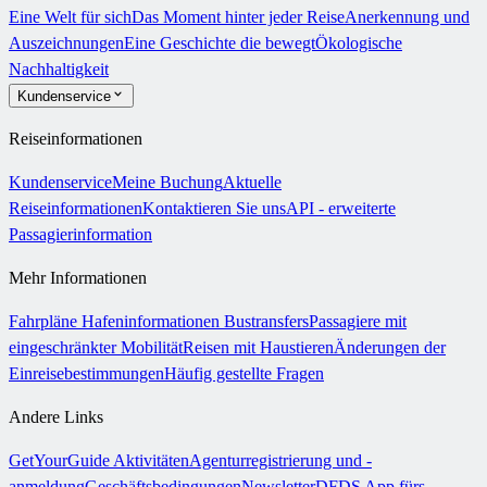
Eine Welt für sich
Das Moment hinter jeder Reise
Anerkennung und
Auszeichnungen
Eine Geschichte die bewegt
Ökologische
Nachhaltigkeit
Kundenservice
Reiseinformationen
Kundenservice
Meine Buchung
Aktuelle
Reiseinformationen
Kontaktieren Sie uns
API - erweiterte
Passagierinformation
Mehr Informationen
Fahrpläne
Hafeninformationen
Bustransfers
Passagiere mit
eingeschränkter Mobilität
Reisen mit Haustieren
Änderungen der
Einreisebestimmungen
Häufig gestellte Fragen
Andere Links
GetYourGuide Aktivitäten
Agenturregistrierung und -
anmeldung
Geschäftsbedingungen
Newsletter
DFDS App fürs