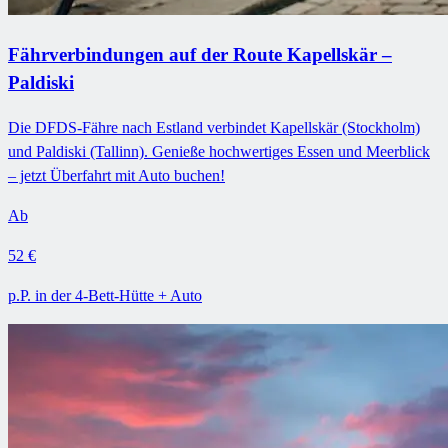
Fährverbindungen auf der Route Kapellskär –
Paldiski
Die DFDS-Fähre nach Estland verbindet Kapellskär (Stockholm)
und Paldiski (Tallinn). Genieße hochwertiges Essen und Meerblick
– jetzt Überfahrt mit Auto buchen!
Ab
52 €
p.P. in der 4-Bett-Hütte + Auto