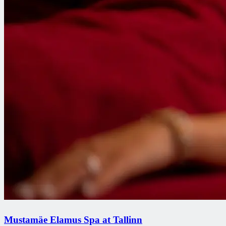
Mustamäe Elamus Spa at Tallinn