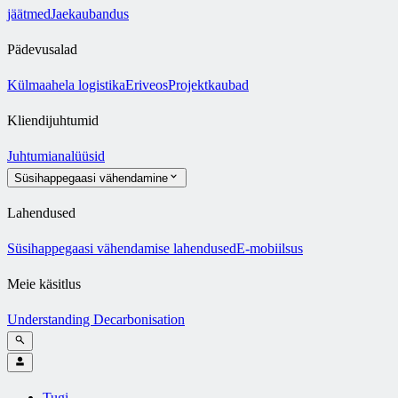
jäätmed
Jaekaubandus
Pädevusalad
Külmaahela logistika
Eriveos
Projektkaubad
Kliendijuhtumid
Juhtumianalüüsid
Süsihappegaasi vähendamine
Lahendused
Süsihappegaasi vähendamise lahendused
E-mobiilsus
Meie käsitlus
Understanding Decarbonisation
Tugi