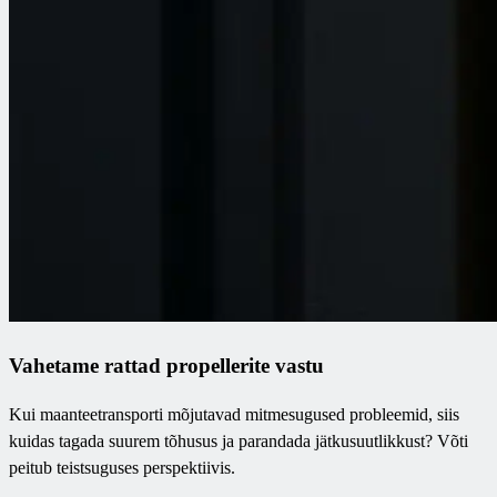
Vahetame rattad propellerite vastu
Kui maanteetransporti mõjutavad mitmesugused probleemid, siis
kuidas tagada suurem tõhusus ja parandada jätkusuutlikkust? Võti
peitub teistsuguses perspektiivis.