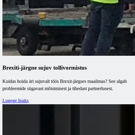
Brexiti-järgne sujuv tollivormistus
Kuidas hoida äri sujuvalt töös Brexit-järgses maailmas? See algab
probleemide sügavast mõistmisest ja tihedast partnerlusest.
Lugege lisaks