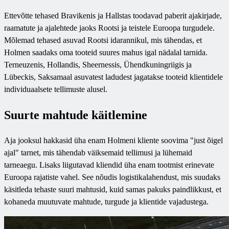
Ettevõtte tehased Bravikenis ja Hallstas toodavad paberit ajakirjade,
raamatute ja ajalehtede jaoks Rootsi ja teistele Euroopa turgudele.
Mõlemad tehased asuvad Rootsi idarannikul, mis tähendas, et
Holmen saadaks oma tooteid suures mahus igal nädalal tarnida.
Terneuzenis, Hollandis, Sheernessis, Ühendkuningriigis ja
Lübeckis, Saksamaal asuvatest ladudest jagatakse tooteid klientidele
individuaalsete tellimuste alusel.
Suurte mahtude käitlemine
Aja jooksul hakkasid üha enam Holmeni kliente soovima "just õigel
ajal" tarnet, mis tähendab väiksemaid tellimusi ja lühemaid
tarneaegu. Lisaks liigutavad kliendid üha enam tootmist erinevate
Euroopa rajatiste vahel. See nõudis logistikalahendust, mis suudaks
käsitleda tehaste suuri mahtusid, kuid samas pakuks paindlikkust, et
kohaneda muutuvate mahtude, turgude ja klientide vajadustega.