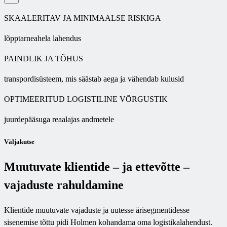
SKAALERITAV JA MINIMAALSE RISKIGA
lõpptarneahela lahendus
PAINDLIK JA TÕHUS
transpordisüsteem, mis säästab aega ja vähendab kulusid
OPTIMEERITUD LOGISTILINE VÕRGUSTIK
juurdepääsuga reaalajas andmetele
Väljakutse
Muutuvate klientide – ja ettevõtte –
vajaduste rahuldamine
Klientide muutuvate vajaduste ja uutesse ärisegmentidesse
sisenemise tõttu pidi Holmen kohandama oma logistikalahendust.