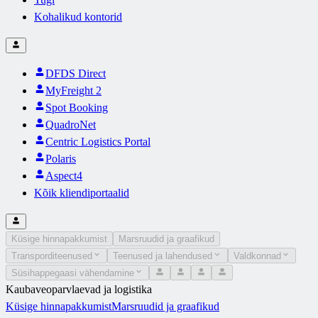
Kohalikud kontorid
DFDS Direct
MyFreight 2
Spot Booking
QuadroNet
Centric Logistics Portal
Polaris
Aspect4
Kõik kliendiportaalid
Küsige hinnapakkumist
Marsruudid ja graafikud
Transporditeenused
Teenused ja lahendused
Valdkonnad
Süsihappegaasi vähendamine
Kaubaveoparvlaevad ja logistika
Küsige hinnapakkumist
Marsruudid ja graafikud