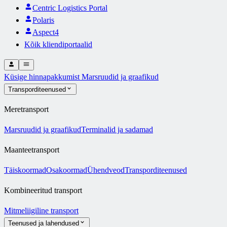
Centric Logistics Portal
Polaris
Aspect4
Kõik kliendiportaalid
Küsige hinnapakkumist
Marsruudid ja graafikud
Transporditeenused
Meretransport
Marsruudid ja graafikud
Terminalid ja sadamad
Maanteetransport
Täiskoormad
Osakoormad
Ühendveod
Transporditeenused
Kombineeritud transport
Mitmeliigiline transport
Teenused ja lahendused