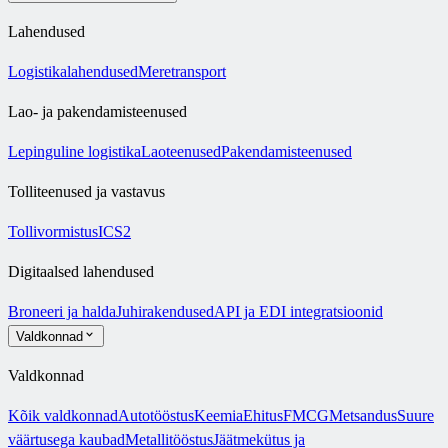
Lahendused
Logistikalahendused
Meretransport
Lao- ja pakendamisteenused
Lepinguline logistika
Laoteenused
Pakendamisteenused
Tolliteenused ja vastavus
Tollivormistus
ICS2
Digitaalsed lahendused
Broneeri ja halda
Juhirakendused
API ja EDI integratsioonid
Valdkonnad
Valdkonnad
Kõik valdkonnad
Autotööstus
Keemia
Ehitus
FMCG
Metsandus
Suure
väärtusega kaubad
Metallitööstus
Jäätmekütus ja