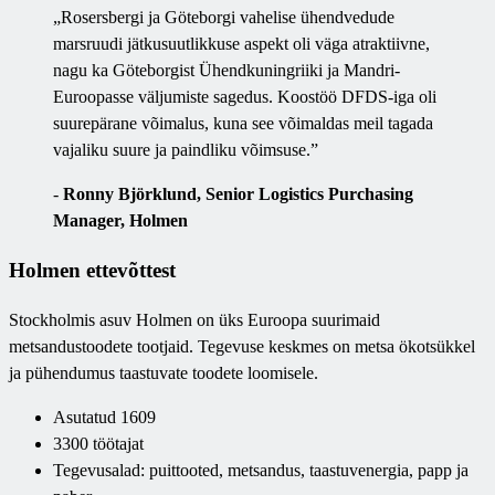
„Rosersbergi ja Göteborgi vahelise ühendvedude
marsruudi jätkusuutlikkuse aspekt oli väga atraktiivne,
nagu ka Göteborgist Ühendkuningriiki ja Mandri-
Euroopasse väljumiste sagedus. Koostöö DFDS-iga oli
suurepärane võimalus, kuna see võimaldas meil tagada
vajaliku suure ja paindliku võimsuse.”
-
Ronny Björklund, Senior Logistics Purchasing
Manager, Holmen
Holmen ettevõttest
Stockholmis asuv Holmen on üks Euroopa suurimaid
metsandustoodete tootjaid. Tegevuse keskmes on metsa ökotsükkel
ja pühendumus taastuvate toodete loomisele.
Asutatud 1609
3300 töötajat
Tegevusalad: puittooted, metsandus, taastuvenergia, papp ja