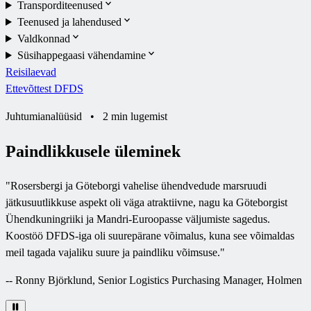
Transporditeenused
Teenused ja lahendused
Valdkonnad
Süsihappegaasi vähendamine
Reisilaevad
Ettevõttest DFDS
Juhtumianalüüsid
•
2 min lugemist
Paindlikkusele üleminek
"
Rosersbergi ja Göteborgi vahelise ühendvedude marsruudi
jätkusuutlikkuse aspekt oli väga atraktiivne, nagu ka Göteborgist
Ühendkuningriiki ja Mandri-Euroopasse väljumiste sagedus.
Koostöö DFDS-iga oli suurepärane võimalus, kuna see võimaldas
meil tagada vajaliku suure ja paindliku võimsuse.
"
--
Ronny Björklund, Senior Logistics Purchasing Manager, Holmen