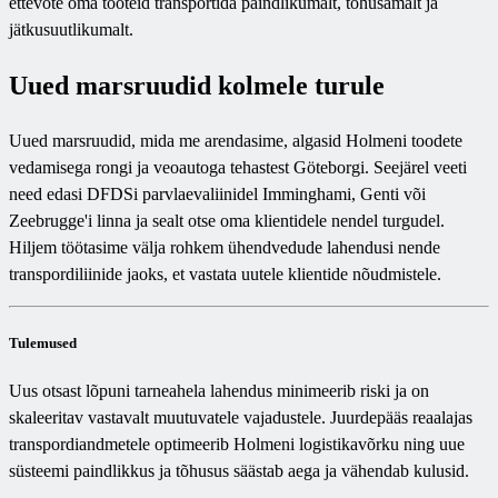
ettevõte oma tooteid transportida paindlikumalt, tõhusamalt ja
jätkusuutlikumalt.
Uued marsruudid kolmele turule
Uued marsruudid, mida me arendasime, algasid Holmeni toodete
vedamisega rongi ja veoautoga tehastest Göteborgi. Seejärel veeti
need edasi DFDSi parvlaevaliinidel Imminghami, Genti või
Zeebrugge'i linna ja sealt otse oma klientidele nendel turgudel.
Hiljem töötasime välja rohkem ühendvedude lahendusi nende
transpordiliinide jaoks, et vastata uutele klientide nõudmistele.
Tulemused
Uus otsast lõpuni tarneahela lahendus minimeerib riski ja on
skaleeritav vastavalt muutuvatele vajadustele. Juurdepääs reaalajas
transpordiandmetele optimeerib Holmeni logistikavõrku ning uue
süsteemi paindlikkus ja tõhusus säästab aega ja vähendab kulusid.