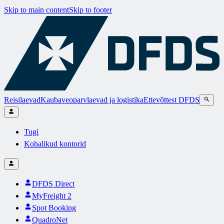
Skip to main content
Skip to footer
Reisilaevad
Kaubaveoparvlaevad ja logistika
Ettevõttest DFDS
Tugi
Kohalikud kontorid
DFDS Direct
MyFreight 2
Spot Booking
QuadroNet