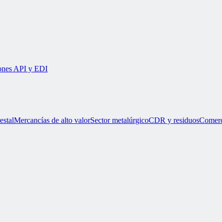
iones API y EDI
estal
Mercancías de alto valor
Sector metalúrgico
CDR y residuos
Comerc