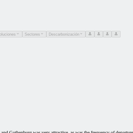
oluciones
Sectores
Descarbonización
erg and Gothenburg was very attractive, as was the frequency of depa