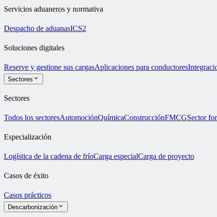
Servicios aduaneros y normativa
Despacho de aduanas
ICS2
Soluciones digitales
Reserve y gestione sus cargas
Aplicaciones para conductores
Integrac
Sectores
Sectores
Todos los sectores
Automoción
Química
Construcción
FMCG
Sector for
Especialización
Logística de la cadena de frío
Carga especial
Carga de proyecto
Casos de éxito
Casos prácticos
Descarbonización