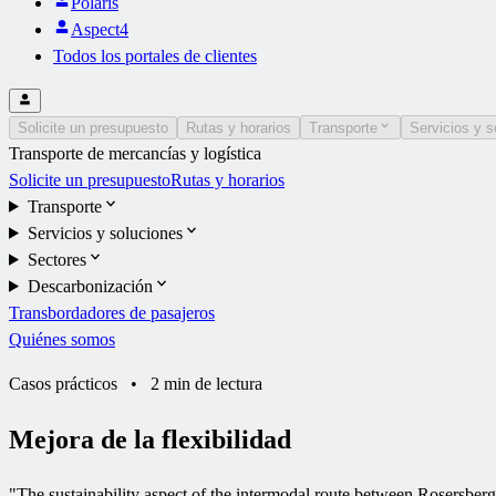
Polaris
Aspect4
Todos los portales de clientes
Solicite un presupuesto
Rutas y horarios
Transporte
Servicios y s
Transporte de mercancías y logística
Solicite un presupuesto
Rutas y horarios
Transporte
Servicios y soluciones
Sectores
Descarbonización
Transbordadores de pasajeros
Quiénes somos
Casos prácticos
•
2 min de lectura
Mejora de la flexibilidad
"
The sustainability aspect of the intermodal route between Rosersb