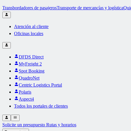
Transbordadores de pasajeros
Transporte de mercancías y logística
Qui
Atención al cliente
Oficinas locales
DFDS Direct
MyFreight 2
Spot Booking
QuadroNet
Centric Logistics Portal
Polaris
Aspect4
Todos los portales de clientes
Solicite un presupuesto
Rutas y horarios