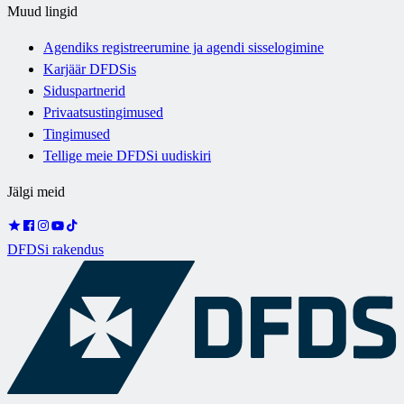
Muud lingid
Agendiks registreerumine ja agendi sisselogimine
Karjäär DFDSis
Siduspartnerid
Privaatsustingimused
Tingimused
Tellige meie DFDSi uudiskiri
Jälgi meid
DFDSi rakendus