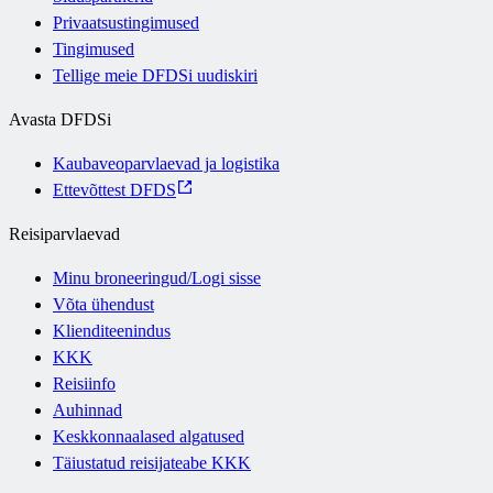
Privaatsustingimused
Tingimused
Tellige meie DFDSi uudiskiri
Avasta DFDSi
Kaubaveoparvlaevad ja logistika
Ettevõttest DFDS
Reisiparvlaevad
Minu broneeringud/Logi sisse
Võta ühendust
Klienditeenindus
KKK
Reisiinfo
Auhinnad
Keskkonnaalased algatused
Täiustatud reisijateabe KKK