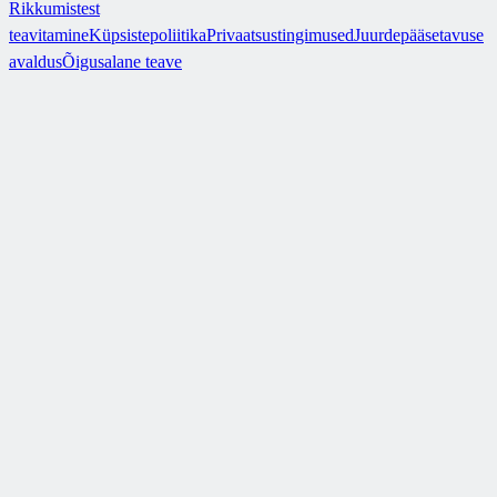
Rikkumistest
teavitamine
Küpsistepoliitika
Privaatsustingimused
Juurdepääsetavuse
avaldus
Õigusalane teave