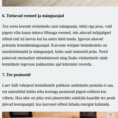
6. Tuttavad esemed ja mänguasjad
Ära soeta koerale reisimiseks uusi mänguasju, tekki ega pesa, vaid
pigem võta kaasa tuttava lõhnaga esemed, mis aitavad neljajalgsel
sõbral end nii laevas kui ka autos hästi tunda. Igavust aitavad
peletada lemmikmänguasjad. Karvaste reisijate lemmikuteks on
nuuskimismatid ja mänguasjad, kuhu saab maiuseid peita. Need
pakuvad mentaalset stimulatsiooni ning lisaks väsitamisele aitab
lemmikule tegevuse pakkumine ajal kiiremini veereda.
7. Tee peatuseid
Laev küll vahepeal lemmikutele puhkuse andmiseks peatuda ei saa,
ent autosõidul tuleks teha koeraga peatuseid pigem rohkem kui
vähem. Hea idee on juba reisi planeerides märkida kaardile tee peale
jäävad koerapargid, kus karvasel sõbral lubada energiat kulutada.