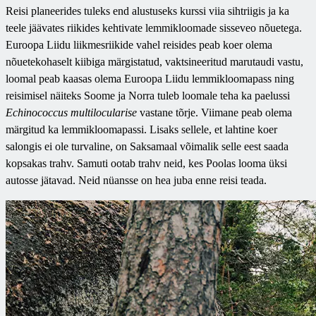
Reisi planeerides tuleks end alustuseks kurssi viia sihtriigis ja ka
teele jäävates riikides kehtivate lemmikloomade sisseveo nõuetega.
Euroopa Liidu liikmesriikide vahel reisides peab koer olema
nõuetekohaselt kiibiga märgistatud, vaktsineeritud marutaudi vastu,
loomal peab kaasas olema Euroopa Liidu lemmikloomapass ning
reisimisel näiteks Soome ja Norra tuleb loomale teha ka paelussi
Echinococcus multilocularise
vastane tõrje. Viimane peab olema
märgitud ka lemmikloomapassi. Lisaks sellele, et lahtine koer
salongis ei ole turvaline, on Saksamaal võimalik selle eest saada
kopsakas trahv. Samuti ootab trahv neid, kes Poolas looma üksi
autosse jätavad. Neid nüansse on hea juba enne reisi teada.