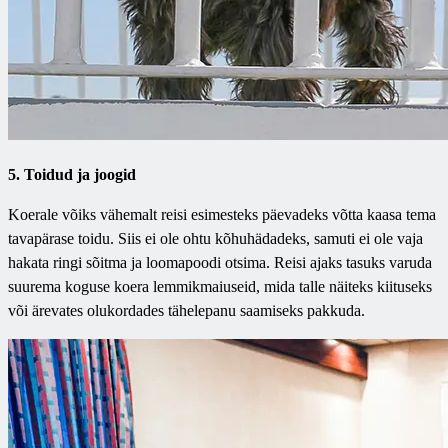
5. Toidud ja joogid
Koerale võiks vähemalt reisi esimesteks päevadeks võtta kaasa tema
tavapärase toidu. Siis ei ole ohtu kõhuhädadeks, samuti ei ole vaja
hakata ringi sõitma ja loomapoodi otsima. Reisi ajaks tasuks varuda
suurema koguse koera lemmikmaiuseid, mida talle näiteks kiituseks
või ärevates olukordades tähelepanu saamiseks pakkuda.