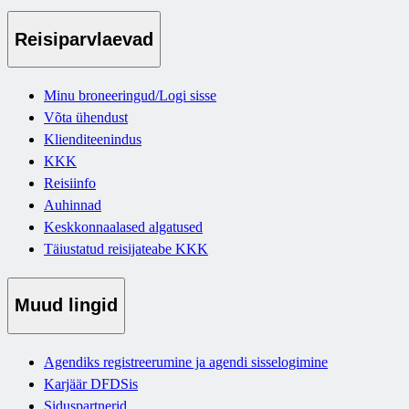
Reisiparvlaevad
Minu broneeringud/Logi sisse
Võta ühendust
Klienditeenindus
KKK
Reisiinfo
Auhinnad
Keskkonnaalased algatused
Täiustatud reisijateabe KKK
Muud lingid
Agendiks registreerumine ja agendi sisselogimine
Karjäär DFDSis
Siduspartnerid