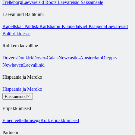
Trelleborg
Laevareisid Rootsi
Laevareisid Saksamaale
Laevaliinid Baltikumi
Kapellskär-Paldiski
Karlshamn-Klaipeda
Kiel-Klaipeda
Laevareisid
Balti riikidesse
Rohkem laevaliine
Doveri-Dunkirk
Dover-Calais
Newcastle-Amsterdam
Dieppe-
Newhaven
Laevaliinid
Hispaania ja Maroko
Hispaania ja Maroko
Pakkumised
Eripakkumised
Eined eeltellimisega
Kõik eripakkumised
Partnerid