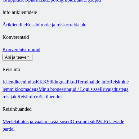
Info äriklientidele
Ärikliendile
Reisibüroole ja reiskorraldajale
Konverentsid
Konverentsiruumid
Abi ja teave
Reisiinfo
Klienditeenindus
KKK
Sõidugraafikud
Terminalide info
Reisimine
lemmikloomadega
Minu broneeringud / Logi sisse
Erivajadustega
reisijale
Reisiinfo
Võta ühendust
Reisinõuanded
Meelelahutus ja vaatamisväärsused
Oresundi sild
Wi-Fi laevade
pardal