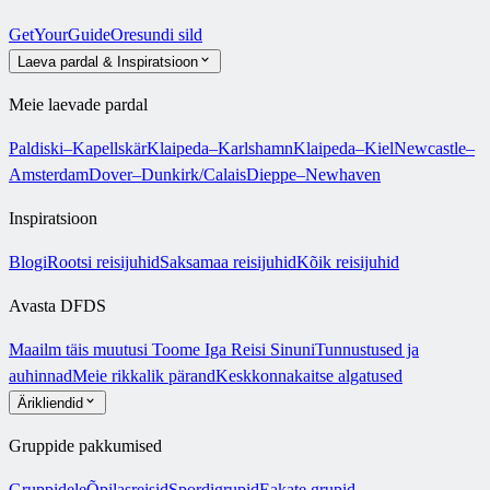
GetYourGuide
Oresundi sild
Laeva pardal & Inspiratsioon
Meie laevade pardal
Paldiski–Kapellskär
Klaipeda–Karlshamn
Klaipeda–Kiel
Newcastle–
Amsterdam
Dover–Dunkirk/Calais
Dieppe–Newhaven
Inspiratsioon
Blogi
Rootsi reisijuhid
Saksamaa reisijuhid
Kõik reisijuhid
Avasta DFDS
Maailm täis muutusi
Toome Iga Reisi Sinuni
Tunnustused ja
auhinnad
Meie rikkalik pärand
Keskkonnakaitse algatused
Ärikliendid
Gruppide pakkumised
Gruppidele
Õpilasreisid
Spordigrupid
Eakate grupid