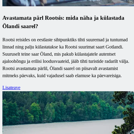
Avastamata pärl Rootsis: mida näha ja külastada
Ölandi saarel?
Rootsi reisides on eestlaste sihtpunktiks tihti suuremad ja tuntumad
linnad ning palju külastatakse ka Rootsi suurimat saart Gotlandi.
Suuruselt teine saar Öland, mis pakub külastajatele autentset
ajaloohõngu ja erilisi loodusvaateid, jääb tihti turistide radarilt välja.
Rootsi avastamata pärlil, Ölandi saarel on piisavalt avastamist
mitmeks päevaks, kuid vajadusel saab elamuse ka päevareisiga.
Lisateave