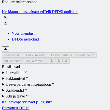
Rohkem informatsiooni
Keskkonnakaitse algatused
Telli DFDSi uudiskiri
Võta ühendust
DFDSi asukohad
Laevaliinid
Pakkumised
Laeva pardal & Inspiratsioon
Ärikliendid
Abi ja teave
Reisilaevad
Laevaliinid
Pakkumised
Laeva pardal & Inspiratsioon
Ärikliendid
Abi ja teave
Kaubaveoparvlaevad ja logistika
Ettevõttest DFDS