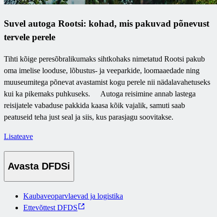
Suvel autoga Rootsi: kohad, mis pakuvad põnevust
tervele perele
Tihti kõige peresõbralikumaks sihtkohaks nimetatud Rootsi pakub
oma imelise looduse, lõbustus- ja veeparkide, loomaaedade ning
muuseumitega põnevat avastamist kogu perele nii nädalavahetuseks
kui ka pikemaks puhkuseks. Autoga reisimine annab lastega
reisijatele vabaduse pakkida kaasa kõik vajalik, samuti saab
peatuseid teha just seal ja siis, kus parasjagu soovitakse.
Lisateave
Avasta DFDSi
Kaubaveoparvlaevad ja logistika
Ettevõttest DFDS