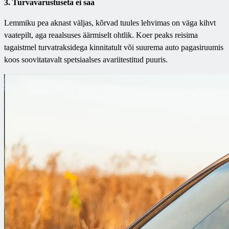
3. Turvavarustuseta ei saa
Lemmiku pea aknast väljas, kõrvad tuules lehvimas on väga kihvt
vaatepilt, aga reaalsuses äärmiselt ohtlik. Koer peaks reisima
tagaistmel turvatraksidega kinnitatult või suurema auto pagasiruumis
koos soovitatavalt spetsiaalses avariitestitud puuris.