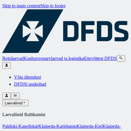
Skip to main content
Skip to footer
Reisilaevad
Kaubaveoparvlaevad ja logistika
Ettevõttest DFDS
Võta ühendust
DFDSi asukohad
Laevaliinid
Laevaliinid Baltikumist
Paldiski-Kapellskär
Klaipeda-Karlshamn
Klaipeda-Kiel
Klaipeda-