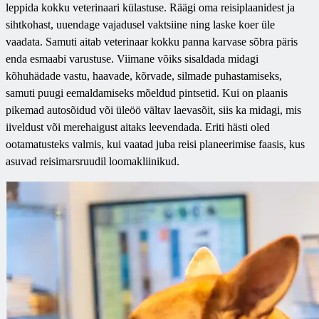
leppida kokku veterinaari külastuse. Räägi oma reisiplaanidest ja
sihtkohast, uuendage vajadusel vaktsiine ning laske koer üle
vaadata. Samuti aitab veterinaar kokku panna karvase sõbra päris
enda esmaabi varustuse. Viimane võiks sisaldada midagi
kõhuhädade vastu, haavade, kõrvade, silmade puhastamiseks,
samuti puugi eemaldamiseks mõeldud pintsetid. Kui on plaanis
pikemad autosõidud või üleöö vältav laevasõit, siis ka midagi, mis
iiveldust või merehaigust aitaks leevendada. Eriti hästi oled
ootamatusteks valmis, kui vaatad juba reisi planeerimise faasis, kus
asuvad reisimarsruudil loomakliinikud.